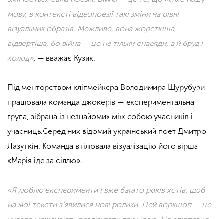
мову, в контексті відеопоезії такі зміни на рівні
візуальних образів. Можливо, вона жорсткіша,
відвертіша, бо війна — це не тільки снаряди, а й бруд і
холод»
, — вважає Кузик.
Під менторством кліпмейкера Володимира Шурубури
працювала команда джокерів — експериментальна
група, зібрана із незнайомих між собою учасників і
учасниць.Серед них відомий український поет Дмитро
Лазуткін. Команда втілювала візуалізацію його вірша
«Марія іде за сіллю».
«Я люблю експерименти і вже багато років хотів, щоб
на мої тексти з’явилися нові ролики. Цей воркшоп — це