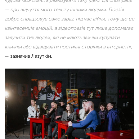
чудова можливість реалізувати таку ідею. Ця співпраця
— про відчуття мого тексту іншими людьми. Поезія
добре спрацьовує саме зараз, під час війни, тому що це
квінтесенція емоцій, а відеопоезія тут лише допомагає
залучити тих людей, які не мають звички купувати
книжки або відвідувати поетичні сторінки в інтернеті»
,
— зазначив Лазуткін.