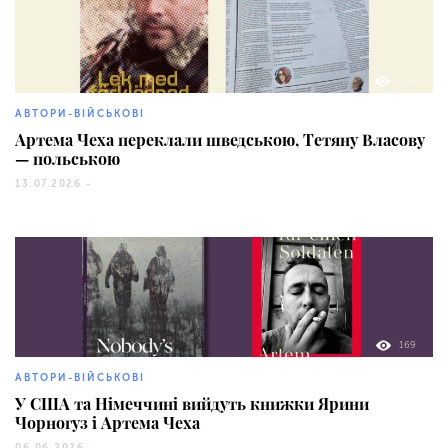
203
АВТОРИ-ВІЙСЬКОВІ
Артема Чеха переклали шведською, Тетяну Власову
— польською
13.07.2026 -
169
АВТОРИ-ВІЙСЬКОВІ
У США та Німеччині вийдуть книжки Ярини
Чорногуз і Артема Чеха