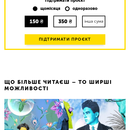
Підтримати проєкт
щомісяця
одноразово
150
₴
350
₴
інша сума
ПІДТРИМАТИ ПРОЄКТ
ЩО БІЛЬШЕ ЧИТАЄШ – ТО ШИРШІ
МОЖЛИВОСТІ