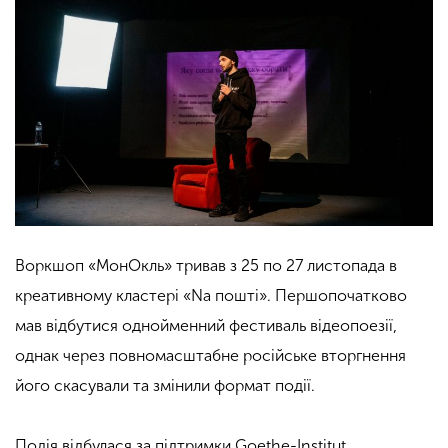
Воркшоп
«МонОкль»
тривав з 25 по 27 листопада в
креативному кластері «Na пошті». Першопочатково
мав відбутися однойменний фестиваль відеопоезії,
однак через повномасштабне російське вторгнення
його скасували та змінили формат події.
Подія відбулася за підтримки Goethe-Institut,