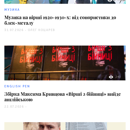
1733
МУЗИКА
Музика на вірші 1920-1930-х: від сонористики до
блек-металу
31.07.2026 -
ОЛЕГ КОЦАРЕВ
240
ENGLISH PEN
Збірка Максима Кривцова «Вірші з бійниці» вийде
англійською
22.07.2026 -