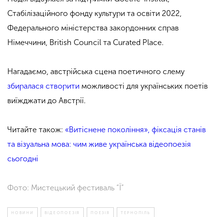
Стабілізаційного фонду культури та освіти 2022,
Федерального міністерства закордонних справ
Німеччини, British Council та Curated Place.
Нагадаємо, австрійська сцена поетичного слему
збиралася створити
можливості для українських поетів
виїжджати до Австрії.
Читайте також:
«Витіснене покоління», фіксація станів
та візуальна мова: чим живе українська відеопоезія
сьогодні
Фото: Мистецький фестиваль “Ї”
НОВИНИ
ВІДЕОПОЕЗІЯ
ПОЕЗІЯ
ТЕРНОПІЛЬ