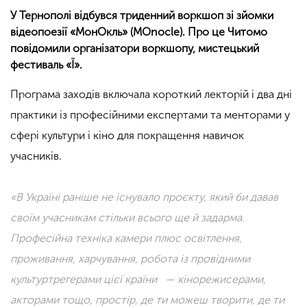
У Тернополі відбувся триденний воркшоп зі зйомки
відеопоезії «МонОкль» (MOnocle). Про це Читомо
повідомили організатори воркшопу, мистецький
фестиваль «Ї».
Програма заходів включала короткий лекторій і два дні
практики із професійними експертами та менторами у
сфері культури і кіно для покращення навичок
учасників.
«В Україні раніше не існувало проєкту, який би давав
своїм учасникам стільки всього ще й задарма.
Професійна техніка камери плюс освітлення,
проживання, харчування, робота із провідними
культуртрегерами цієї країни — кінорежисерами,
акторами тощо, простір, де ти можеш творити, де ти