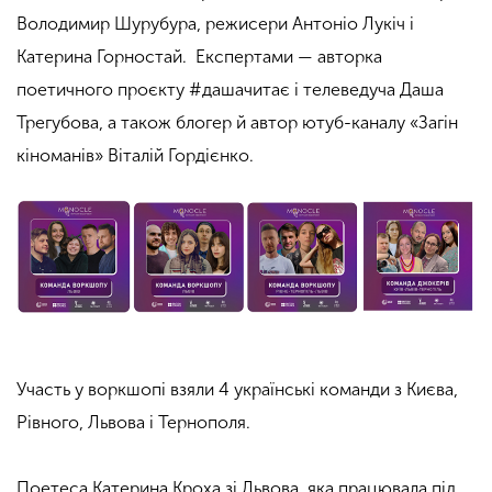
Володимир Шурубура, режисери Антоніо Лукіч і
Катерина Горностай. Експертами — авторка
поетичного проєкту #дашачитає і телеведуча Даша
Трегубова, а також блогер й автор ютуб-каналу «Загін
кіноманів» Віталій Гордієнко.
Участь у воркшопі взяли 4 українські команди
з Києва,
Рівного, Львова і Тернополя
.
Поетеса Катерина Кроха зі Львова, яка працювала під