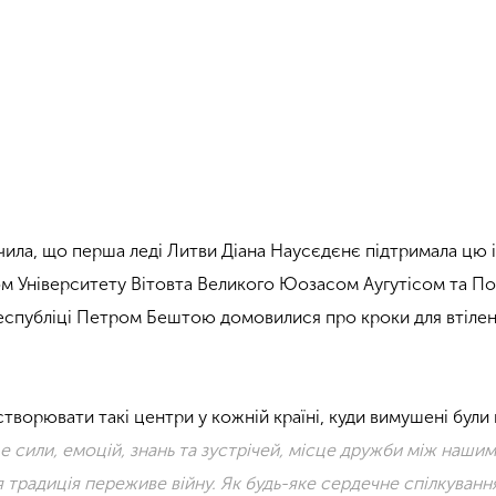
чила, що перша леді Литви Діана Наусєдєнє підтримала цю 
ром Університету Вітовта Великого Юозасом Аугутісом та П
Республіці Петром Бештою домовилися про кроки для втіле
творювати такі центри у кожній країні, куди вимушені були
е сили, емоцій, знань та зустрічей, місце дружби між наши
 традиція переживе війну. Як будь-яке сердечне спілкуванн