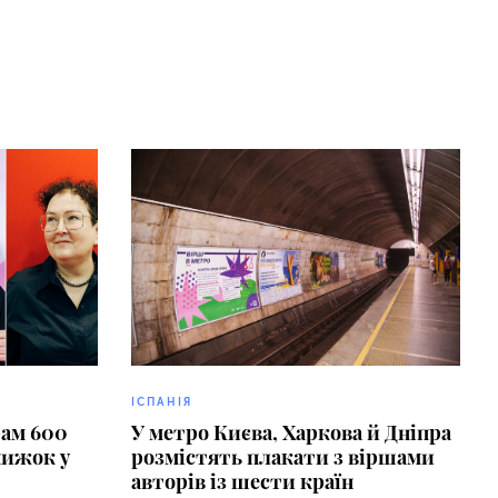
ІСПАНІЯ
рам 600
У метро Києва, Харкова й Дніпра
нижок у
розмістять плакати з віршами
авторів із шести країн