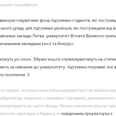
ження та розбрату»
.
т використовуватиме фонд підтримки студентів, які постраж
ького уряду, для підтримки українців, які постраждали від в
і навчальні заклади Литви, університет Вітовта Великого прип
чальними закладами росії та білорусі.
ожуть усі охочі. Зібрані кошти спрямовуватимуть на стипен
ають на навчання до університету: підтримка покриває їхні 
та поселення. З
осторонь, оскільки жахи війни відбуваються так близько від
байдужий до людських страждань і підтримує демократичні 
, пожертвувати до цього фонду. Ми висловлюємо рішучу під
итетів-партнерів в Україні»
, — повідомила проректорка з