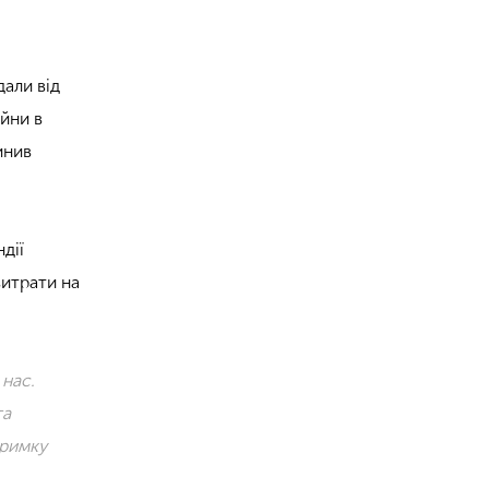
дали від
ійни в
инив
дії
витрати на
 нас.
та
тримку