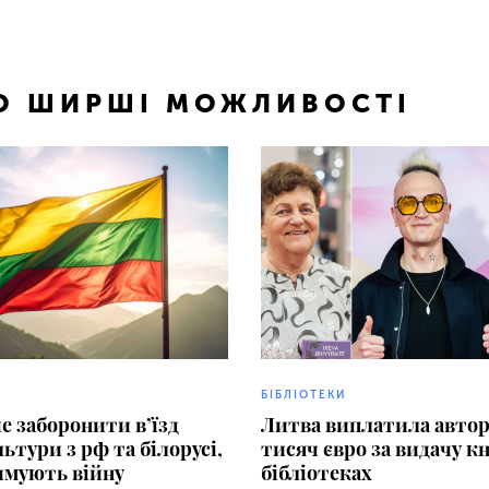
ТО ШИРШІ МОЖЛИВОСТІ
БІБЛІОТЕКИ
е заборонити в’їзд
Литва виплатила авто
льтури з рф та білорусі,
тисяч євро за видачу к
имують війну
бібліотеках