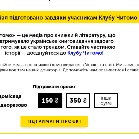
іал підготовано завдяки учасникам Клубу Читомо
томо» — це медіа про книжки й літературу, що
ідтримувало українське книговидання задовго
 того, як це стало трендом. Ставайте частиною
історії — доєднуйтеся до
Клубу Читомо!
ійне медіа про книжки і книговидання в Україні та світі. Ми залиш
яки коштам наших донаторів. Допоможіть нам розвиватися і става
Підтримати проєкт
щомісяця
інша
150
₴
350
₴
сума
одноразово
ПІДТРИМАТИ ПРОЄКТ