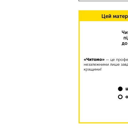
Цей матер
Чи
п
до
«Читомо»
— це профес
незалежними лише завд
кращими!