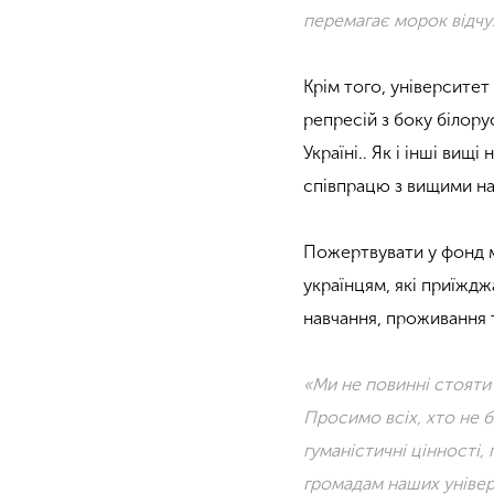
перемагає морок відчу
Крім того, університе
репресій з боку білорус
Україні.. Як і інші вищ
співпрацю з вищими нав
Пожертвувати у фонд м
українцям, які приїждж
навчання, проживання 
«Ми не повинні стояти 
Просимо всіх, хто не 
гуманістичні цінності
громадам наших універс