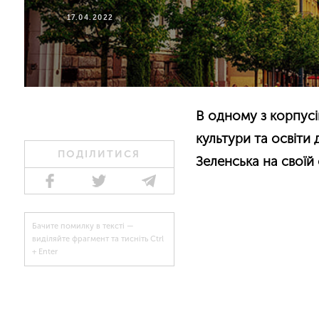
17.04.2022
В одному з корпусі
культури та освіти 
ПОДІЛИТИСЯ
Зеленська на своїй
Бачите помилку в тексті —
виділяйте фрагмент та тисніть Ctrl
+ Enter