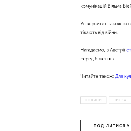
комунікацій Вільма Біє
Університет також гото
тікають від війни.
Нагадаємо, в Австрії
с
серед біженців.
Читайте також:
Для ку
НОВИНИ
ЛИТВА
ПОДІЛИТИСЯ У