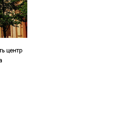
ть центр
а