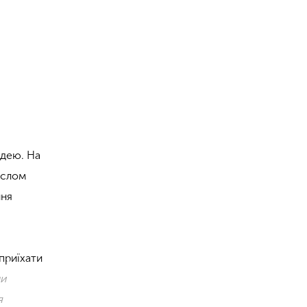
ідею. На
ослом
ння
 приїхати
ми
я