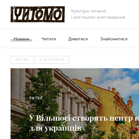
Культура читання
і мистецтво книговидання
Новини
Читати
Дивитися
Знайомитися
ЛИТВА
ПІДТРИМКА
ЛИТВА
У Вільнюсі створять центр 
для українців