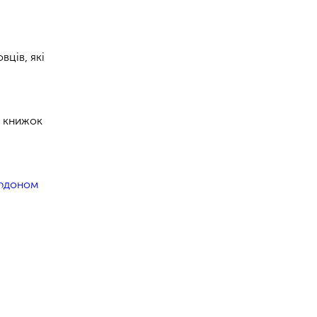
вців, які
х книжок
кордоном