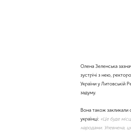
Олена Зеленська зазна
зустрічі з нею, ректо
України у Литовській 
задуму.
Вона також закликали с
українці:
«Це буде місц
народами. Упевнена, ця