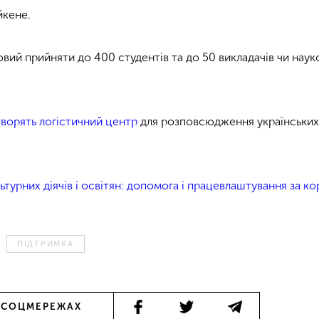
йкене.
вий прийняти до 400 студентів та до 50 викладачів чи науко
творять логістичний центр
для розповсюдження українськи
льтурних діячів і освітян: допомога і працевлаштування за 
ПІДТРИМКА
 СОЦМЕРЕЖАХ