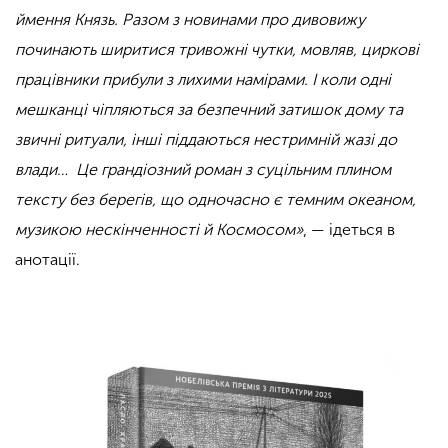
ймення Князь. Разом з новинами про дивовижу
починають ширитися тривожні чутки, мовляв, циркові
працівники прибули з лихими намірами. І коли одні
мешканці чіпляються за безпечний затишок дому та
звичні ритуали, інші піддаються нестримній жазі до
влади… Це грандіозний роман з суцільним плином
тексту без берегів, що одночасно є темним океаном,
музикою нескінченності й Космосом
»
, — ідеться в
анотації.