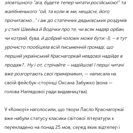
зловтішного “ага, будете тепер читати російською!” та
жалібненького “ой, та коли ж ми, нещасні, його
прочитаємо…” і аж до статечних дядьківських роздумів
у стилі Швейка й Водічки про те, чи всяк мадяр орбан,
чи котрий, бува, й добрий чоловік може бути:-)), – я тут
урочисто пообіцяла всій письменній громаді, що
перший український Краснагоркай невдовзі надійде в
продаж?.. Ну і от, стрічайте – надійшов! І перші читачі
вже розгортають свої примірники»
, — написала на
своїй фейсбук-сторінці Оксана Забужко (вона —
голова Наглядової ради видавництва).
У «Коморі» наголосили, що твори Ласло Краснагоркаї
вже набули статусу класики світової літератури х
перекладено на понад 25 мов, серед яких відтепер і