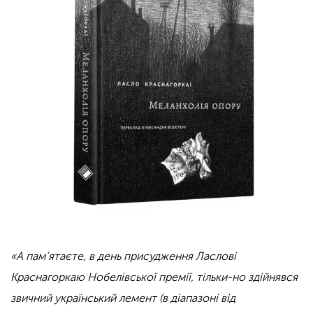
«А пам’ятаєте, в день присудження Ласлові
Краснагоркаю Нобелівської премії, тільки-но здійнявся
звичний український лемент (в діапазоні від