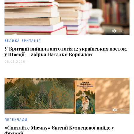
334
ВЕЛИКА БРИТАНІЯ
У Британії вийшла антологія 12 українських поеток,
у Швеції — збірка Наталки Ворожбит
08.08.2026 -
467
ПЕРЕКЛАДИ
«Спитайте Мієчку» Євгенії Кузнєцової вийде у
Франції