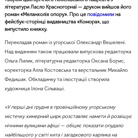
літератури Ласло Красногорнаї — друком вийшов його
роман «Меланхолія опору». Про це
повідомили
на
фейсбук-сторінці видавництва «Комора», що
випустило книжку.
Перекладав роман із угорської Олександр Вешелені.
Над виданням також працювали випускова редакторка
Ольга Лилик, літературна редакторка Оксана Борис,
коректорка Алла Костовська та верстальник Михайло
Федишак. Обкладинку та ілюстрації створила
художниця Ілона Сільваші.
«У перші дні грудня в провінційному угорському
містечку химерний цирк розставляє намети й розвішує
нічними вулицями афіші — обіцяє показати опудало
найбільшого у світі кита і загадкового карлика на