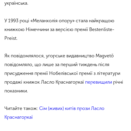
українська.
У 1993 році «Меланхолія опору» стала найкращою
книжкою Німеччини за версією премії Bestenliste-
Preist.
Як повідомлялося, угорське видавництво Magvető
повідомляло, що лише за перший тиждень після
присудження премії Нобелівської премії з літератури
продажі книжок Ласло Краснагоркаї
перевищили
річні
показники.
Читайте також:
Сім (живих) китів прози Ласло
Краснагоркаї