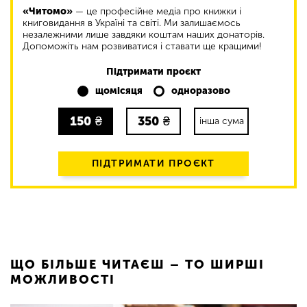
«Читомо»
— це професійне медіа про книжки і
книговидання в Україні та світі. Ми залишаємось
незалежними лише завдяки коштам наших донаторів.
Допоможіть нам розвиватися і ставати ще кращими!
Підтримати проєкт
щомісяця
одноразово
150
₴
350
₴
інша сума
ПІДТРИМАТИ ПРОЄКТ
ЩО БІЛЬШЕ ЧИТАЄШ – ТО ШИРШІ
МОЖЛИВОСТІ