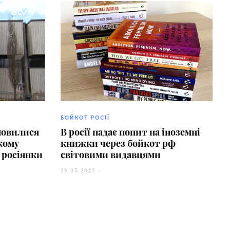
БОЙКОТ РОСІЇ
мовилися
В росії падає попит на іноземні
кому
книжки через бойкот рф
 росіянки
світовими видавцями
29.03.2023 -