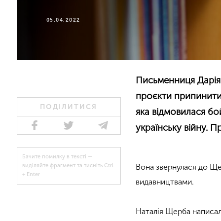
05.04.2022
Письменниця Дарія 
проєкти припинити
ПОДІЛИТИСЯ
яка відмовилася б
українську війну. 
Бачите помилку в тексті —
Вона звернулася до Ще
виділяйте фрагмент та тисніть Ctrl
+ Enter
видавництвами.
Наталія Щерба написал