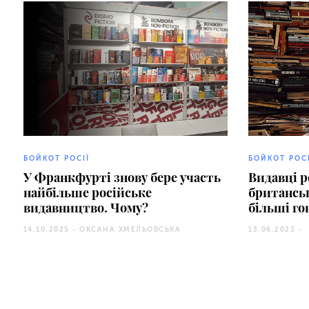
БОЙКОТ РОСІЇ
БОЙКОТ РОС
У Франкфурті знову бере участь
Видавці 
найбільше російське
британсь
видавництво. Чому?
більші го
14.10.2025 -
ОКСАНА ХМЕЛЬОВСЬКА
13.06.2023 -