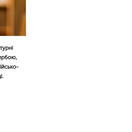
турні
ербою,
ійсько-
і.