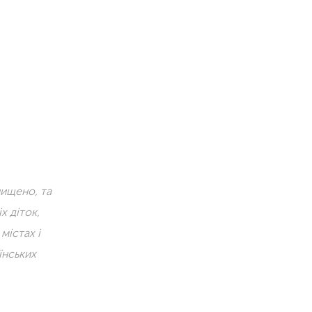
нищено, та
х діток,
містах і
аїнських