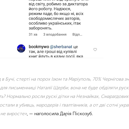
д в Бучі, стерті на порох Ізюм та Маріуполь, 70% Чернігова з
 для письменниці Наталії Щерби, вона не буде обділяти рускі
ь? Нормально росли рускі дітки на Незнайках, Смарагдових 
остали в убивць, мародерів і ґвалтівників, а от дві сотні укр
 не виросте»
, — наголосила Дарія Піскозуб.