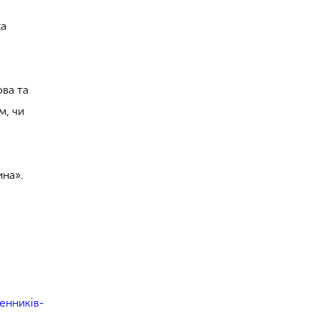
ta
ова та
м, чи
ина».
і
енників-