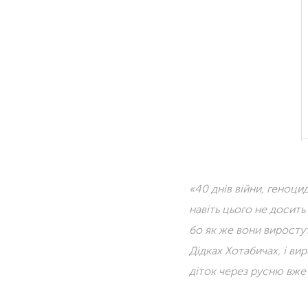
«40 днів війни, геноци
навіть цього не досить
бо як же вони виростут
Дідках Хотабичах, і вир
діток через русню вже