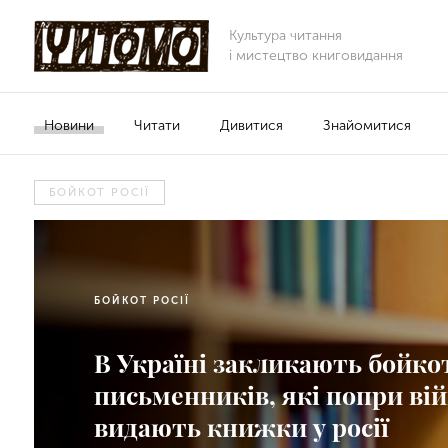
Культура читання
і мистецтво книговидання
Новини
Читати
Дивитися
Знайомитися
БОЙКОТ РОСІЇ
БОЙКОТ РОСІЇ
В Україні закликають бойко
письменників, які попри ві
видають книжки у росії