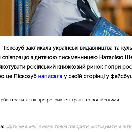
Піскозуб закликала українські видавництва та куль
 співпрацю з дитячою письменницею Наталією Щ
ойкотувати російський книжковий ринок попри рос
Про це Піскозуб
написала
у своїй сторінці у фейсбуц
рби із запитання про розрив контрактів з російськими
а:
«Діти не винні, з ними треба говорити, мотивувати, вчити