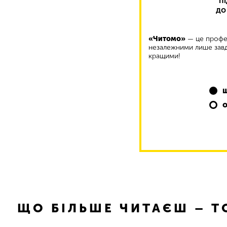
п
до
«Читомо»
— це профес
незалежними лише завд
кращими!
ЩО БІЛЬШЕ ЧИТАЄШ – 