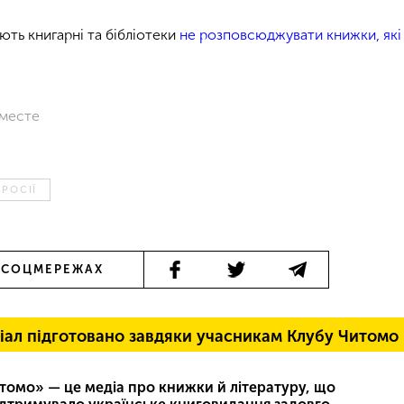
ають книгарні та бібліотеки
не розповсюджувати книжки, які
Вместе
РОСІЇ
 СОЦМЕРЕЖАХ
іал підготовано завдяки учасникам Клубу Читомо
томо» — це медіа про книжки й літературу, що