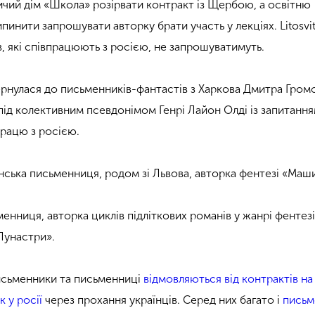
ичий дім «Школа» розірвати контракт із Щербою, а освітню
ипинити запрошувати авторку брати участь у лекціях. Litosvi
, які співпрацюють з росією, не запрошуватимуть.
вернулася до письменників-фантастів з Харкова Дмитра Гром
ід колективним псевдонімом Генрі Лайон Олді із запитання
рацю з росією.
нська письменниця, родом зі Львова, авторка фентезі «Маш
енниця, авторка циклів підліткових романів у жанрі фентез
«Лунастри».
исьменники та письменниці
відмовляються від контрактів на
к у росії
через прохання українців. Серед них багато і
письм