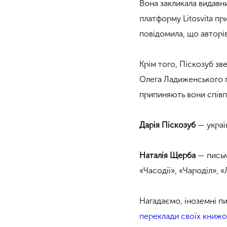
Вона закликала видавн
платформу Litosvita пр
повідомила, що авторів
Крім того, Піскозуб з
Олега Ладиженського п
припиняють вони співп
Дарія Піскозуб
— украї
Наталія Щерба
— письм
«Часодії», «Чароділ», 
Нагадаємо, іноземні п
переклади своїх книжо