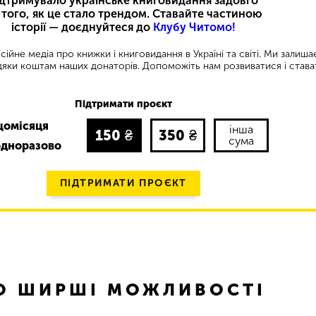
ідтримувало українське книговидання задовго
 того, як це стало трендом. Ставайте частиною
історії — доєднуйтеся до
Клубу Читомо!
ійне медіа про книжки і книговидання в Україні та світі. Ми залиш
яки коштам наших донаторів. Допоможіть нам розвиватися і става
Підтримати проєкт
щомісяця
інша
150
₴
350
₴
сума
одноразово
ПІДТРИМАТИ ПРОЄКТ
ТО ШИРШІ МОЖЛИВОСТІ