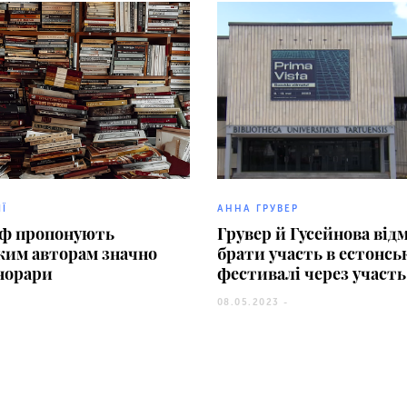
ІЇ
АННА ГРУВЕР
рф пропонують
Грувер й Гусейнова від
ким авторам значно
брати участь в естонсь
норари
фестивалі через участь
08.05.2023 -