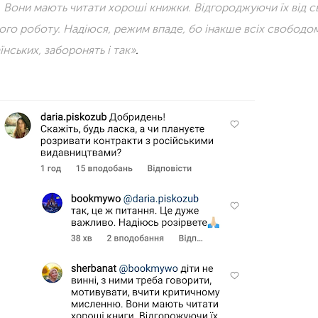
Вони мають читати хороші книжки. Відгороджуючи їх від св
ого роботу. Надіюся, режим впаде, бо інакше всіх свободо
їнських, заборонять і так»
.