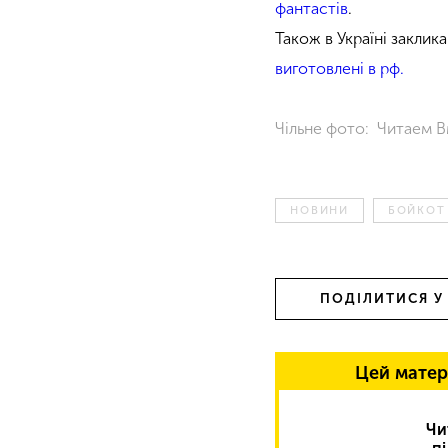
фантастів
.
Також в Україні заклик
виготовлені в рф.
Чільне фото: Читаем 
НОВИНИ
БОЙКОТ 
ПОДІЛИТИСЯ У
Цей матер
Чи