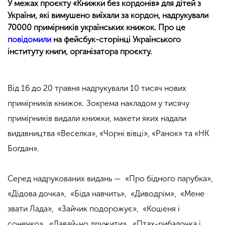
У межах проєкту «Книжки без кордонів» для дітей з
України, які вимушено виїхали за кордон, надрукували
70000 примірників українських книжок. Про це
повідомили
на фейсбук-сторінці Українського
інституту книги, організатора проєкту.
Від 16 до 20 травня надрукували 10 тисяч нових
примірників книжок. Зокрема накладом у тисячу
примірників видали книжки, макети яких надали
видавництва
«
Веселка
»
,
«
Чорні вівці
»
,
«
Ранок
»
та
«
НК
Богдан
»
.
Серед надрукованих видань —
«
Про бідного парубка
»
,
«
Дідова дочка
»
,
«
Біда навчить
»
,
«
Диводрім
»
,
«
Мене
звати Лада
»
,
«
Зайчик подорожує
»
,
«
Кошеня і
сонечко
»
,
«
Давай-но дружити
»
,
«
Птах-рибалочка і