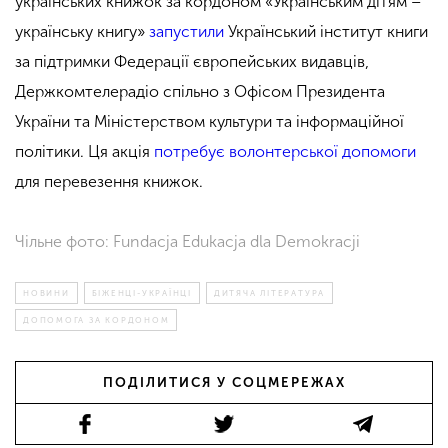
українських книжок за кордоном «Українським дітям –
українську книгу»
запустили
Український інститут книги
за підтримки Федерації європейських видавців,
Держкомтелерадіо спільно з Офісом Президента
України та Міністерством культури та інформаційної
політики. Ця акція
потребує волонтерської допомоги
для перевезення книжок.
Чільне фото: Fundacja Edukacja dla Demokracji
НОВИНИ
БІЖЕНЦІ-УКРАЇНЦІ
ДИТЯЧА ЛІТЕРАТУРА
ДОПОМОГА ЗА КОРДОНОМ
ПОДІЛИТИСЯ У СОЦМЕРЕЖАХ