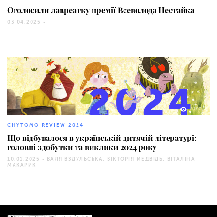
Оголосили лавреатку премії Всеволода Нестайка
03.04.2025 -
1182
CHYTOMO REVIEW 2024
Що відбувалося в українській дитячій літературі:
головні здобутки та виклики 2024 року
10.01.2025 -
ВАЛЯ ВЗДУЛЬСЬКА, ВІКТОРІЯ МЕДВІДЬ, ВІТАЛІНА
МАКАРИК