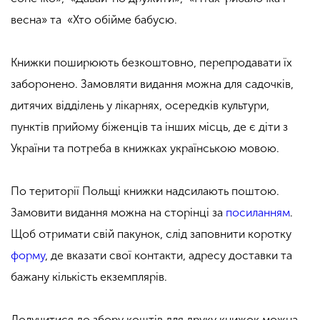
весна
»
та
«
Хто обійме бабусю.
Книжки поширюють безкоштовно, перепродавати їх
заборонено. Замовляти видання можна для садочків,
дитячих відділень у лікарнях, осередків культури,
пунктів прийому біженців та інших місць, де є діти з
України та потреба в книжках українською мовою.
По території Польщі книжки надсилають поштою.
Замовити видання можна на сторінці за
посиланням
.
Щоб отримати свій пакунок, слід заповнити коротку
форму
, де вказати свої контакти, адресу доставки та
бажану кількість екземплярів.
Долучитися до збору коштів для друку книжок можна