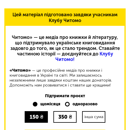
Цей матеріал підготовано завдяки учасникам
Клубу Читомо
Читомо» — це медіа про книжки й літературу,
що підтримувало українське книговидання
задовго до того, як це стало трендом. Ставайте
частиною історії — доєднуйтеся до
Клубу
Читомо!
«Читомо»
— це професійне медіа про книжки і
книговидання в Україні та світі. Ми залишаємось
незалежними лише завдяки коштам наших донаторів.
Допоможіть нам розвиватися і ставати ще кращими!
Підтримати проєкт
щомісяця
одноразово
150
₴
350
₴
інша сума