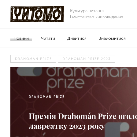
Культура читання
і мистецтво книговидання
Новини
Читати
Дивитися
Знайомитися
DRAHOMÁN PRIZE
DRAHOMÁN PRIZE 2023
DRAHOMÁN PRIZE
Премія Drahomán Prize огол
лавреатку 2023 року