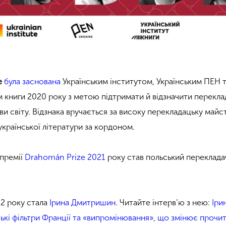
e
була заснована
Українським інститутом, Українським ПЕН 
 книги 2020 року з метою підтримати й відзначити переклад
ви світу. Відзнака вручається за високу перекладацьку майс
української літератури за кордоном.
премії
Drahomán Prize 2021
року став польський переклада
2 року стала
Ірина Дмитришин
. Читайте інтерв’ю з нею:
Іри
кі фільтри Франції та «випромінювання», що змінює прочи