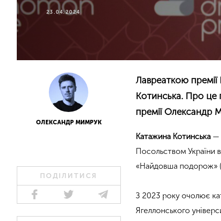
23.04.2024
Лавреаткою премії
Котинська.
Про це 
премії Олександр 
ОЛЕКСАНДР МИМРУК
Катажина Котинська
— 
Посольством України 
«Найдовша подорож» (К
ПОДІЛИТИСЯ
З 2023 року очолює кат
Ягеллонського універс