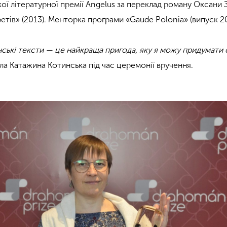
ї літературної премії Angelus за переклад роману Оксани
етів» (2013). Менторка програми «Gaude Polonia» (випуск 20
нські тексти — це найкраща пригода, яку я можу придумати 
ала Катажина Котинська під час церемонії вручення.