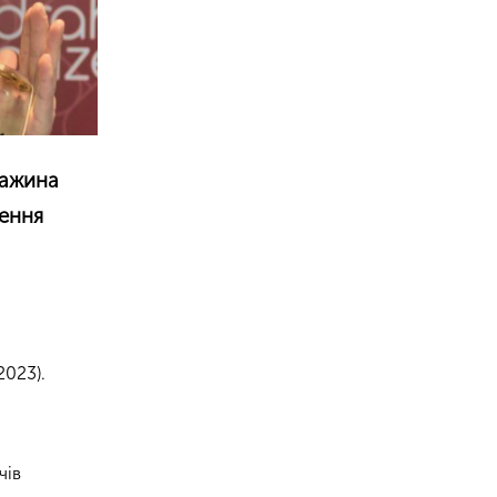
тажина
чення
2023).
чів