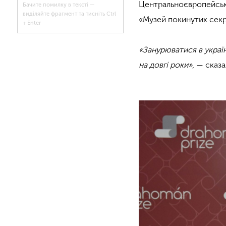
Центральноєвропейсько
Бачите помилку в тексті —
виділяйте фрагмент та тисніть Ctrl
«Музей покинутих секр
+ Enter
«Занурюватися в украї
на довгі роки»
, — сказ