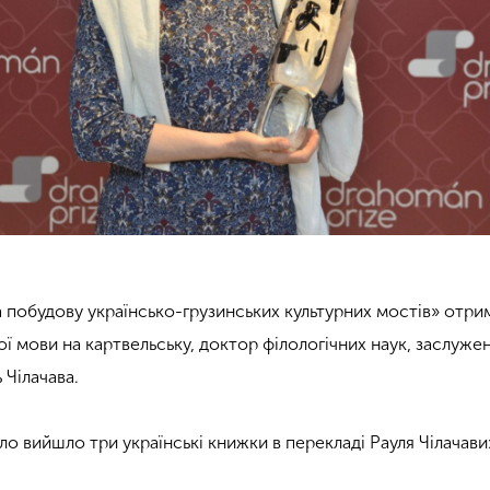
а побудову українсько-грузинських культурних мостів» отри
ої мови на картвельську, доктор філологічних наук, заслужен
 Чілачава.
ло вийшло три українські книжки в перекладі Рауля Чілачави