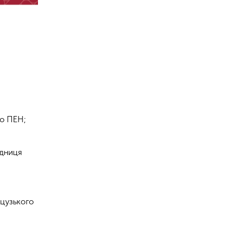
го ПЕН;
адниця
нцузького