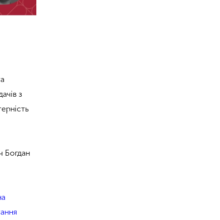
та
ачів з
терність
ч Богдан
на
тання