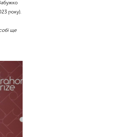
 Забужко
23 року).
собі ще