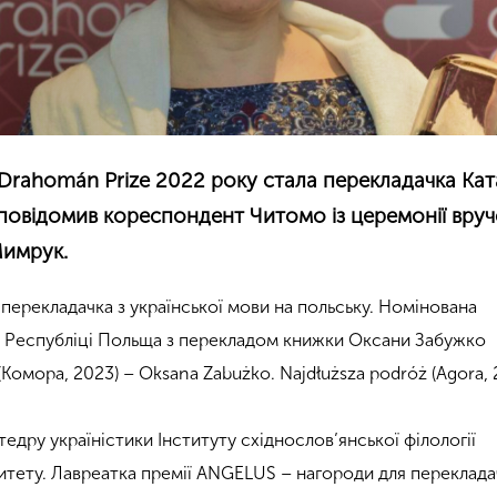
 Drahomán Prize 2022 року стала перекладачка Ка
повідомив кореспондент Читомо із церемонії вру
Мимрук.
перекладачка з української мови на польську. Номінована
в Республіці Польща з перекладом книжки Оксани Забужко
омора, 2023) – Oksana Zabużko. Najdłuższa podróż (Agora, 
едру україністики Інституту східнослов’янської філології
итету. Лавреатка премії ANGELUS – нагороди для переклада