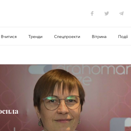
Вчитися
Тренди
Спецпроекти
Вітрина
Події
осила