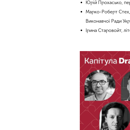
Юрій Прохасько, пе
Марко-Роберт Стех, 
Виконавчої Ради Ук
Ірина Старовойт, лі