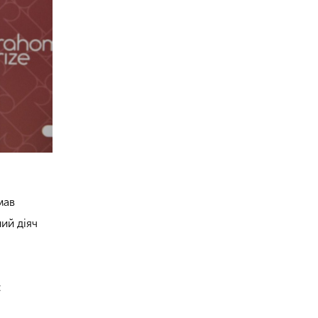
мав
ий діяч
: