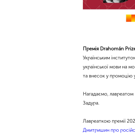
Премія Drahomán Priz
Українським інститутом
української мови на мо
та внесок у промоцію 
Нагадаємо, лавреатом 
Задура.
Лавреаткою премії 202
Дмитришин про російсь