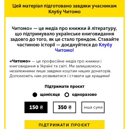
Цей матеріал підготовано завдяки учасникам
Клубу Читомо
Читомо» — це медіа про книжки й літературу,
що підтримувало українське книговидання
задовго до того, як це стало трендом. Ставайте
частиною історії — доєднуйтеся до
Клубу
Читомо!
«Читомо»
— це професійне медіа про книжки і
книговидання в Україні та світі. Ми залишаємось
незалежними лише завдяки коштам наших донаторів.
Допоможіть нам розвиватися і ставати ще кращими!
Підтримати проєкт
щомісяця
одноразово
150
₴
350
₴
інша сума
ПІДТРИМАТИ ПРОЄКТ