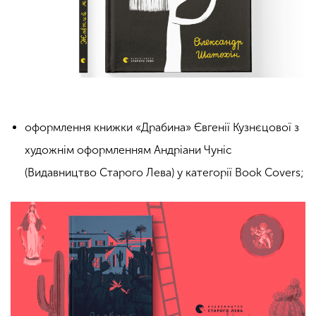
оформлення книжки «Драбина» Євгенії Кузнєцової з
художнім оформленням Андріани Чуніс
(Видавництво Старого Лева) у категорії Book Covers;