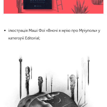
ілюстрація Маші Фої «Вночі я мрію про Мріуполь» у
категорії Editorial;