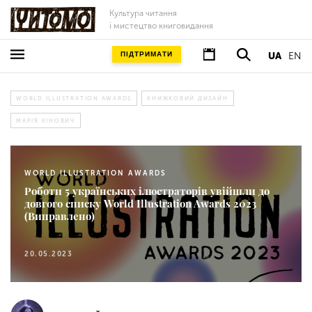
Культура читання
і мистецтво книговидання
ПІДТРИМАТИ
UA
EN
WORLD ILLUSTRATION AWARDS
КНИЖКОВИЙ ДИЗАЙН
МАРІЯ КІНОВИЧ
WORLD ILLUSTRATION AWARDS
Роботи 5 українських ілюстраторів увійшли до
довгого списку World Illustration Awards 2023
(Виправлено)
20.05.2023