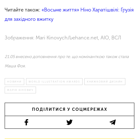
Читайте також:
«Восьме життя» Ніно Харатішвілі: Грузія
для західного вжитку
Зображення: Mari Kinovych/behance.net, AIO, ВСЛ
21.05 внесено доповнення про те. що номінанткою також стала
Маша Фоя.
НОВИНИ
WORLD ILLUSTRATION AWARDS
КНИЖКОВИЙ ДИЗАЙН
МАРІЯ КІНОВИЧ
ПОДІЛИТИСЯ У СОЦМЕРЕЖАХ