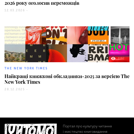
2026 року оголосив переможців
12.03.2026 -
1192
THE NEW YORK TIMES
Найкращі книжкові обкладинки-2025 за версією The
New York Times
28.12.2025 -
Портал про культуру читання
і мистецтво книговидання