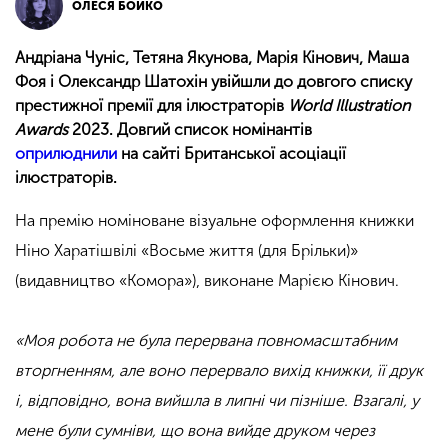
ОЛЕСЯ БОЙКО
Андріана Чуніс, Тетяна Якунова, Марія Кінович, Маша
Фоя і Олександр Шатохін увійшли до довгого списку
престижної премії для ілюстраторів
World Illustration
Awards
2023.
Довгий список номінантів
оприлюднили
на сайті Британської асоціації
ілюстраторів.
На премію номіноване візуальне оформлення книжки
Ніно Харатішвілі «Восьме життя (для Брільки)»
(видавництво «Комора»), виконане Марією Кінович.
«Моя робота не була перервана повномасштабним
вторгненням, але воно перервало вихід книжки, її друк
і, відповідно, вона вийшла в липні чи пізніше. Взагалі, у
мене були сумніви, що вона вийде друком через