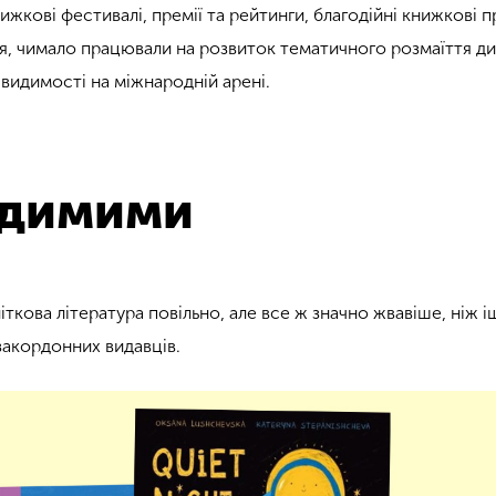
ижкові фестивалі, премії та рейтинги, благодійні книжкові 
я, чимало працювали на розвиток тематичного розмаїття ди
, видимості на міжнародній арені.
идимими
літкова література повільно, але все ж значно жвавіше, ніж і
закордонних видавців.