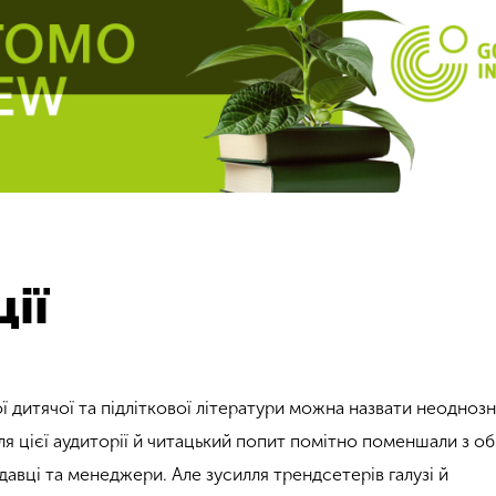
ії
ої дитячої та підліткової літератури можна назвати неодноз
ля цієї аудиторії й читацький попит помітно поменшали з о
давці та менеджери. Але зусилля трендсетерів галузі й