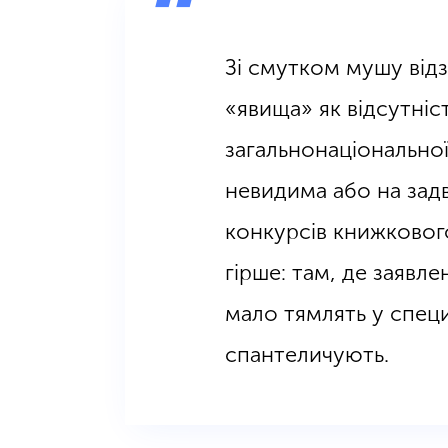
Зі смутком мушу від
«явища» як відсутніс
загальнонаціональної
невидима або на задв
конкурсів книжковог
гірше: там, де заявле
мало тямлять у специф
спантеличують.