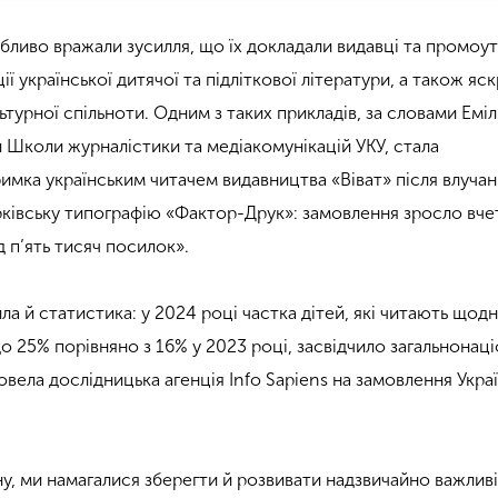
обливо вражали зусилля, що їх докладали видавці та промоу
ї української дитячої та підліткової літератури, а також яск
ьтурної спільноти. Одним з таких прикладів, за словами Емілі
 Школи журналістики та медіакомунікацій УКУ, стала
имка українським читачем видавництва «Віват» після влуча
арківську типографію «Фактор-Друк»: замовлення зросло вче
 п’ять тисяч посилок».
ла й статистика: у 2024 році частка дітей, які читають щод
о 25% порівняно з 16% у 2023 році, засвідчило загальнонац
вела дослідницька агенція Info Sapiens на замовлення Укра
ну, ми намагалися зберегти й розвивати надзвичайно важливі