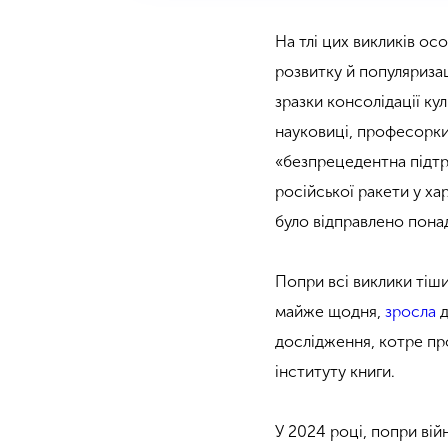
На тлі цих викликів ос
розвитку й популяризаці
зразки консолідації кул
науковиці, професорки
«безпрецедентна підтр
російської ракети у х
було відправлено понад
Попри всі виклики тіши
майже щодня,
зросла
д
дослідження, котре про
інституту книги.
У 2024 році, попри вій