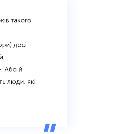
ків такого
ори) досі
й,
. Або й
ть люди, які