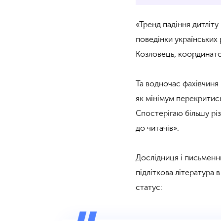
«Тренд падіння дитліту
поведінки українських
Козловець, координат
Та водночас фахівчиня 
як мінімум перекритись 
Спостерігаю більшу різн
до читачів».
Дослідниця і письменн
підліткова література 
статус: