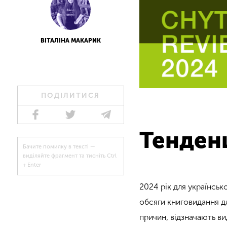
ВІТАЛІНА МАКАРИК
ПОДІЛИТИСЯ
Тенденц
Бачите помилку в тексті —
виділяйте фрагмент та тисніть Ctrl
+ Enter
2024 рік для українськ
обсяги книговидання д
причин, відзначають ви