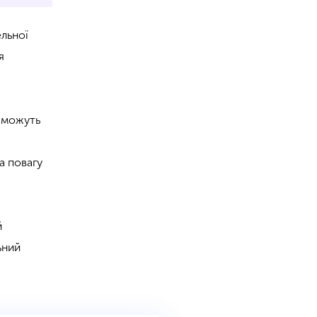
ельної
я
і можуть
та повагу
й
ьний