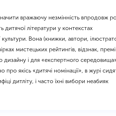
значити вражаючу незмінність впродовж ро
ть дитячої літератури у контекстах
 культури. Вона (книжки, автори, ілюстрат
ірках мистецьких рейтингів, відзнак, премі
о дизайну і для «експертного середовища»
но про якісь «дитячі номінації», в журі сидя
іці дитліту, і часто їхні вибори неабияк