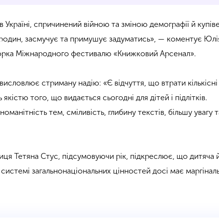
 в Україні, спричинений війною та зміною демографії й купів
 родин, засмучує та примушує задуматись», — коментує Юлі
орка Міжнародного фестивалю «Книжковий Арсенал».
висловлює стриману надію: «Є відчуття, що втрати кількісн
якістю того, що видається сьогодні для дітей і підлітків.
оманітність тем, сміливість, глибину текстів, більшу увагу 
иця Тетяна Стус, підсумовуючи рік, підкреслює, що дитяча 
в системі загальнонаціональних цінностей досі має маргінал