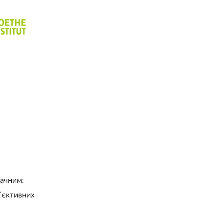
начним:
б’єктивних