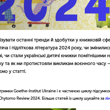
увати останні тренди й здобутки у книжковій сфе
яча і підліткова література 2024 року, чи змінилис
узі, чи стали українські дитячі книжки помітнішими 
у та як ми протистояли викликам воєнного часу 
мо у статті.
тримки Goethe-Institut Ukraine і є частиною циклу підсумко
 Chytomo Review 2024. Більше статей із циклу шукайте за
лі