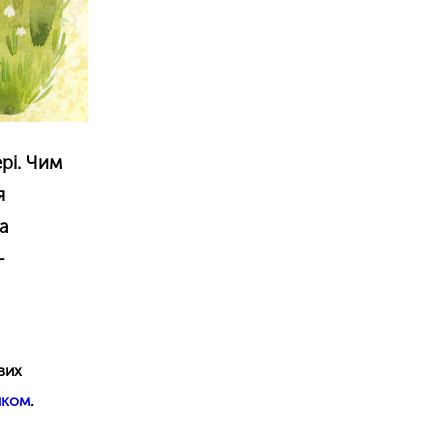
рі. Чим
я
на
—
вих
нком
.