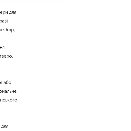
тери для
раві
ї Огар,
ння
тверо,
ня або
іональне
їнського
 для