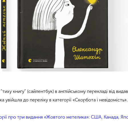
“тиху книгу” (сайлентбук) в англійському перекладі від вида
а увійшла до переліку в категорії «Скорбота і невідомість».
торії про три видання «Жовтого метелика»: США, Канада, Яп