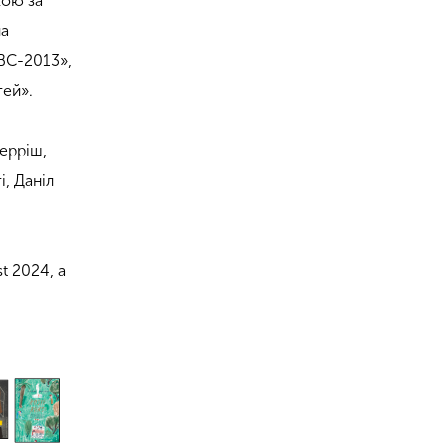
кою за
ла
ВС-2013»,
тей».
ерріш,
і, Даніл
t 2024, а