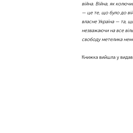
війна. Війна, як колюч
— це те, що було до вій
власне Україна — та, щ
незважаючи на все віль
свободу метелика не
Книжка вийшла у видав