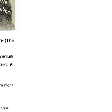
и (The
Жовтий
сько й
я після
о дає