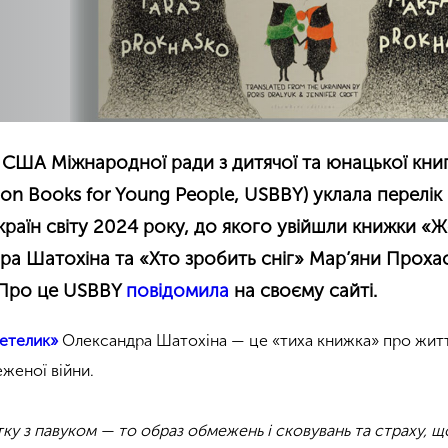
 США Міжнародної ради з дитячої та юнацької книг
 on Books for Young People, USBBY) уклала перелік
країн світу 2024 року, до якого увійшли книжки «
а Шатохіна та «Хто зробить сніг» Мар’яни Проха
 Про це USBBY
повідомила
на своєму сайті.
етелик»
Олександра Шатохіна — це «тиха книжка» про житт
еженої війни.
ку з павуком — то образ обмежень і сковувань та страху, щ