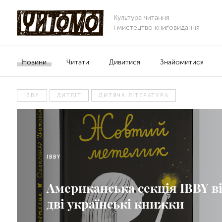
Культура читання
і мистецтво книговидання
Новини
Читати
Дивитися
Знайомитися
IBBY
ДИТЛІТ
ДИТЯЧА ЛІТЕРАТУРА
IBBY
Американська секція IBBY в
дві українські книжки