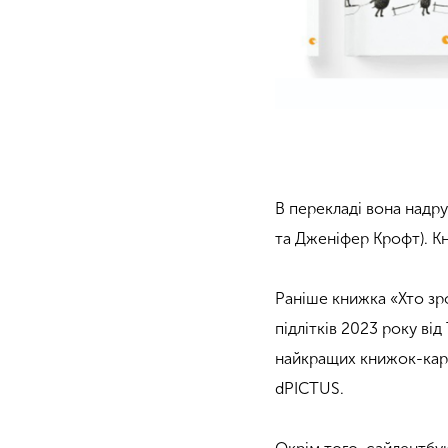
В перекладі вона надр
та Дженіфер Крофт). Кн
Раніше книжка «Хто зр
підлітків 2023 року в
найкращих книжок-карт
dPICTUS.