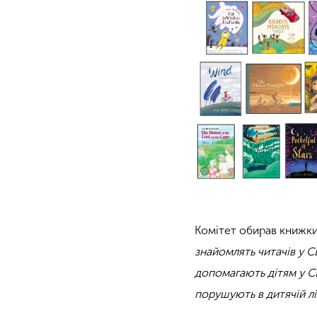
Комітет обирав книжк
знайомлять читачів у 
допомагають дітям у СШ
порушують в дитячій л