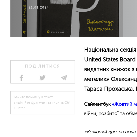
21.01.2024
Національна секція
United States Board
ПОДІЛИТИСЯ
видатних книжок з 
метелик» Олександр
Тараса Прохаська.
Бачите помилку в тексті —
виділяйте фрагмент та тисніть Ctrl
Сайлентбук
«Жовтий м
+ Enter
війни, розбитої та обм
«Колючий дріт на почат