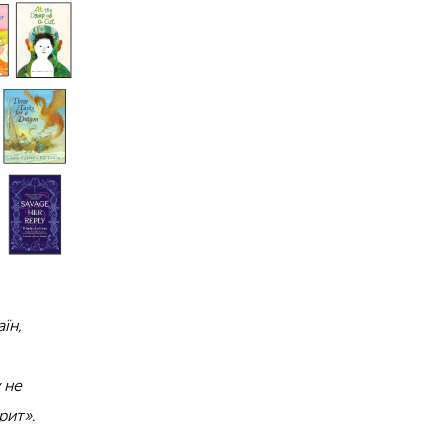
їн,
 не
орит»
.