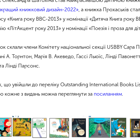
ук Олександра Шатохіна став найкрасивішою дитячою книж
кращий книжковий дизайн-2022»
, а книжка Прохаськів ста
 «Книга року ВВС-2013» у номінації «Дитяча Книга року В
ю «ЛітАкцент року 2013» у номінації «Поезія і проза для ді
ок склали члени Комітету національної секції USBBY Сара П
і А. Торнтон, Марія В. Акеведо, Ґассі Льюїс, Лінді Павонетт
та Лінді Парсонс.
 що увійшли до переліку Outstanding International Books Lis
о кожне з видань можна переглянути за
посиланням
.