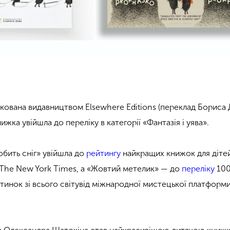
укована видавництвом Elsewhere Editions (переклад Бориса
ижка увійшла до переліку в категорії «Фантазія і уява».
обить сніг» увійшла до
рейтингу
найкращих книжок для дітей
ід The New York Times, а «Жовтий метелик» — до
переліку
10
инок зі всього світувід міжнародної мистецької платформ