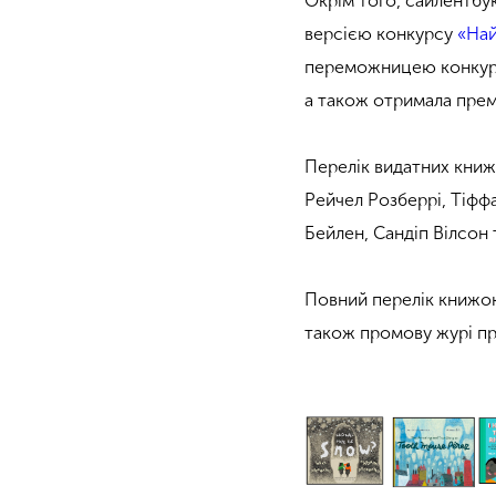
Окрім того, сайлентб
версією конкурсу
«Най
переможницею конкурсу
а також отримала премі
Перелік видатних книж
Рейчел Розберрі, Тіффан
Бейлен, Сандіп Вілсон 
Повний перелік книжок,
також промову журі пр