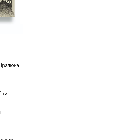
 Дралюка
 та
0
и