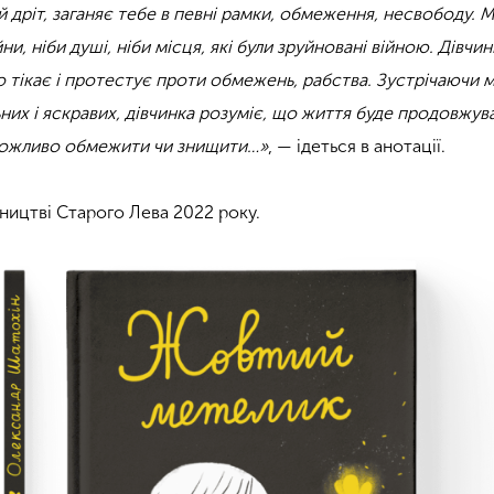
ий дріт, заганяє тебе в певні рамки, обмеження, несвободу. 
ни, ніби душі, ніби місця, які були зруйновані війною. Дівчи
о тікає і протестує проти обмежень, рабства. Зустрічаючи м
них і яскравих, дівчинка розуміє, що життя буде продовжув
можливо обмежити чи знищити…»
, — ідеться в анотації.
ництві Старого Лева 2022 року.