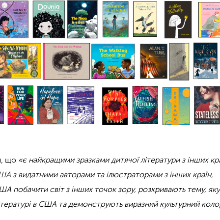
и, що
«є найкращими зразками дитячої літератури з інших кра
США з видатними авторами та ілюстраторами з інших країн,
А побачити світ з інших точок зору, розкривають тему, яку
ітературі в США та демонструють виразний культурний кол