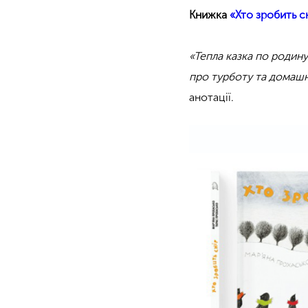
Книжка
«Хто зробить с
«Тепла казка по родину
про турботу та домашні
анотації.