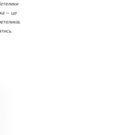
Метелики
нка — це
етеликів,
атись,