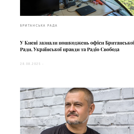
БРИТАНСЬКА РАДА
У Києві зазнали пошкоджень офіси Британсько
Ради, Української правди та Радіо Свобода
28.08.2025 -