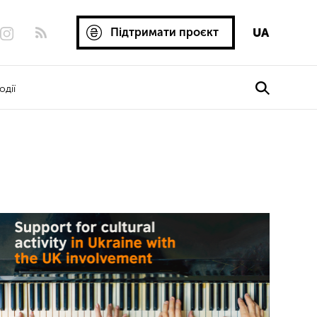
Підтримати проєкт
UA
одії