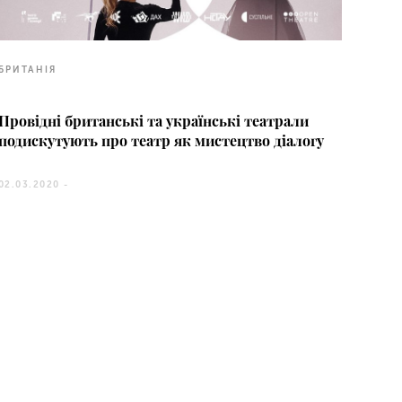
БРИТАНІЯ
Провідні британські та українські театрали
подискутують про театр як мистецтво діалогу
02.03.2020 -