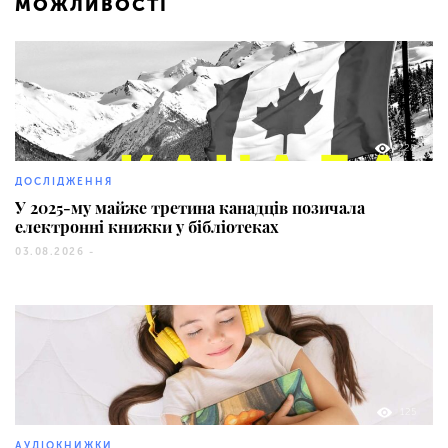
МОЖЛИВОСТІ
228
ДОСЛІДЖЕННЯ
У 2025-му майже третина канадців позичала
електронні книжки у бібліотеках
03.08.2026 -
125
АУДІОКНИЖКИ