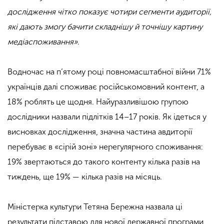
дослідження чітко показує чотири сегменти аудиторії,
які дають змогу бачити складнішу й точнішу картину
медіаспоживання»
.
Водночас на п’ятому році повномасштабної війни 71%
українців далі споживає російськомовний контент, а
18% роблять це щодня. Найуразливішою групою
дослідники назвали підлітків 14–17 років. Як ідеться у
висновках дослідження, значна частина авдиторії
перебуває в «сірій зоні» нерегулярного споживання:
19% звертаються до такого контенту кілька разів на
тиждень, ще 19% — кілька разів на місяць.
Міністерка культури Тетяна Бережна назвала ці
результати підставою для нової державної програми