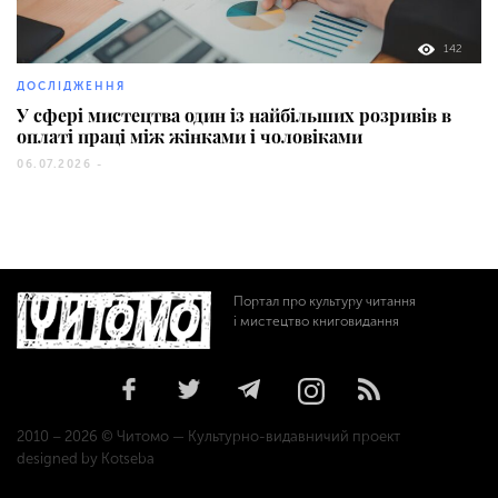
142
ДОСЛІДЖЕННЯ
У сфері мистецтва один із найбільших розривів в
оплаті праці між жінками і чоловіками
06.07.2026 -
Портал про культуру читання
і мистецтво книговидання
2010 – 2026 © Читомо — Культурно-видавничий проект
designed by Kotseba