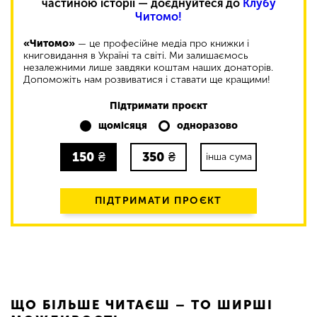
частиною історії — доєднуйтеся до
Клубу
Читомо!
«Читомо»
— це професійне медіа про книжки і
книговидання в Україні та світі. Ми залишаємось
незалежними лише завдяки коштам наших донаторів.
Допоможіть нам розвиватися і ставати ще кращими!
Підтримати проєкт
щомісяця
одноразово
150
₴
350
₴
інша сума
ПІДТРИМАТИ ПРОЄКТ
ЩО БІЛЬШЕ ЧИТАЄШ – ТО ШИРШІ