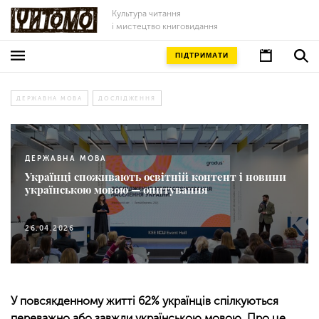
Культура читання
і мистецтво книговидання
ПІДТРИМАТИ
ДЕРЖАВНА МОВА
ДОСЛІДЖЕННЯ
ДЕРЖАВНА МОВА
Українці споживають освітній контент і новини
українською мовою — опитування
26.04.2026
У повсякденному житті 62% українців спілкуються
переважно або завжди українською мовою. Про це