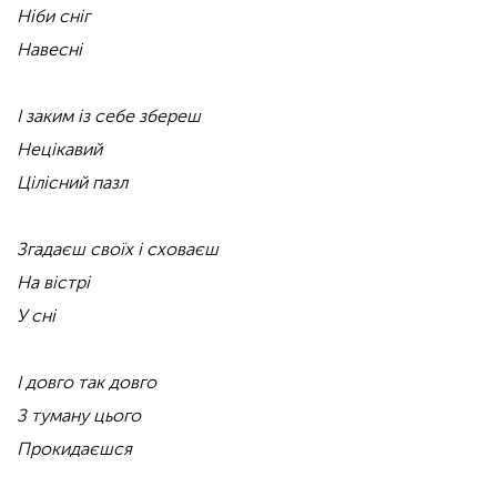
Ніби сніг
Навесні
І заким із себе збереш
Нецікавий
Цілісний пазл
Згадаєш своїх і сховаєш
На вістрі
У сні
І довго так довго
З туману цього
Прокидаєшся