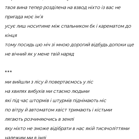
твоя вина тепер розділена на взвод ніхто із вас не
пригада моє ім’я
усує лиш носитиме між спальником бк і карематом до
кінця
тому посидь цю ніч зі мною дорогий відбудь допоки ще
не вічний як у мене твій наряд
***
ми вийшли з лісу й повертаємось у ліс
на хвилях вибухів ми стаємо людьми
які під час штормів і штурмів піднімають ніс
по вітру й автоматом хвіст тримають і кістьми
лягають розчиняючись в землі
яку ніхто не зможе відібрати в нас якій тисячоліттями
належим ми в імлі