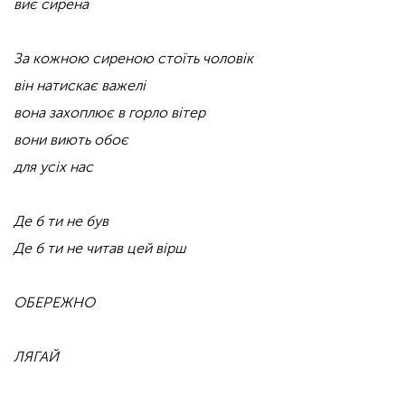
виє сирена
За кожною сиреною стоїть чоловік
він натискає важелі
вона захоплює в горло вітер
вони виють обоє
для усіх нас
Де б ти не був
Де б ти не читав цей вірш
ОБЕРЕЖНО
ЛЯГАЙ