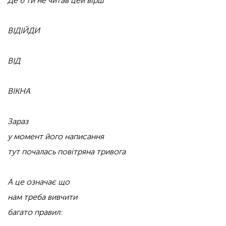
Де б ти не читав цей вірш
ВІДІЙДИ
ВІД
ВІКНА
Зараз
у момент його написання
тут почалась повітряна тривога
А це означає що
нам треба вивчити
багато правил: