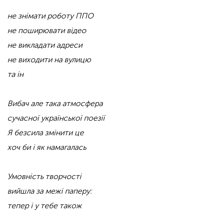
не знімати роботу ППО
не поширювати відео
не викладати адреси
не виходити на вулицю
та ін
Вибач але така атмосфера
сучасної української поезії
Я безсила змінити це
хоч би і як намагалась
Умовність творчості
вийшла за межі паперу:
тепер і у тебе також