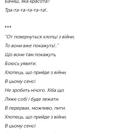
Бачиш, яка красота?
Тра-та-та-та-та-та!..
***
“От повернуться хлопці з війни,
То вони вже покажуть!..”
Що вони там покажуть,
Боюсь уявити.
Хлопець, що прийде з війни,
В цьому сенсі
Не зробить нічого. Хіба що
Ляже собі і буде лежати.
В перервах, можливо, пити.
Хлопець, що прийде з війни,
В цьому сенсі