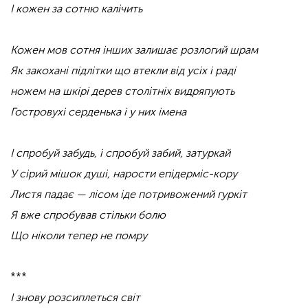
І кожен за сотню калічить
Кожен мов сотня інших залишає розлогий шрам
Як закохані підлітки що втекли від усіх і раді
ножем на шкірі дерев столітніх видряпують
Гостровухі серденька і у них імена
І спробуй забудь, і спробуй забий, затуркай
У сірий мішок душі, нарости епідерміс-кору
Листя падає — лісом іде потривожений гуркіт
Я вже спробував стільки болю
Що ніколи тепер не помру
***
І знову розсиплеться світ