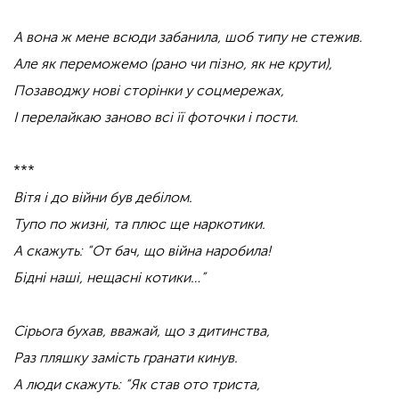
А вона ж мене всюди забанила, шоб типу не стежив.
Але як переможемо (рано чи пізно, як не крути),
Позаводжу нові сторінки у соцмережах,
І перелайкаю заново всі її фоточки і пости.
***
Вітя і до війни був дебілом.
Тупо по жизні, та плюс ще наркотики.
А скажуть: “От бач, що війна наробила!
Бідні наші, нещасні котики…”
Сірьога бухав, вважай, що з дитинства,
Раз пляшку замість гранати кинув.
А люди скажуть: “Як став ото триста,