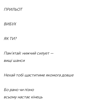
ПРИЛЬОТ
ВИБУХ
ЯК ТИ?
Пам’ятай: нижчий силует —
вищі шанси
Нехай тобі щаститиме якомога довше
Бо рано чи пізно
всьому настає кінець