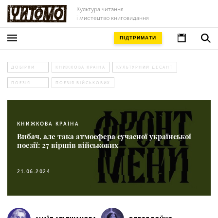
Культура читання
і мистецтво книговидання
ПІДТРИМАТИ
ДОБІРКИ
КНИЖКОВА КРАЇНА
КУЛЬТУРНИЙ ДЕСАНТ
ПОЕЗІЯ
ПОЕЗІЯ ВІЙСЬКОВИХ
КНИЖКОВА КРАЇНА
Вибач, але така атмосфера сучасної української
поезії: 27 віршів військових
21.06.2024