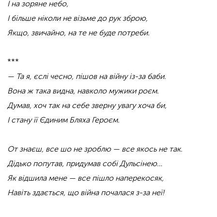
І на зоряне небо,
І більше ніколи не візьме до рук зброю,
Якщо, звичайно, на те не буде потреби.
***
— Та я, єслі чесно, пішов на війну із-за баби.
Вона ж така видна, навколо мужики роєм.
Думав, хоч так на себе зверну увагу хоча би,
І стану її Єдиним Бляха Героєм.
От знаєш, все шо не зроблю — все якось не так.
Дідько попутав, придумав собі Дульсінею…
Як відшила мене — все пішло наперекосяк,
Навіть здається, що війна почалася з-за неї!