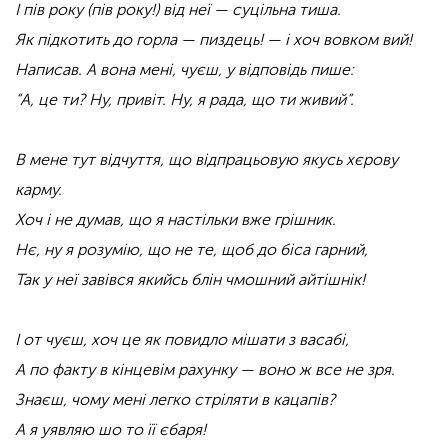
І пів року (пів року!) від неї — суцільна тиша.
Як підкотить до горла — пиздець! — і хоч вовком вий!
Написав. А вона мені, чуєш, у відповідь пише:
“А, це ти? Ну, привіт. Ну, я рада, що ти живий”.
В мене тут відчуття, що відпрацьовую якусь хєрову
карму.
Хоч і не думав, що я настільки вже грішник.
Нє, ну я розумію, що не те, щоб до біса гарний,
Так у неї завівся якийсь блін чмошний айтішнік!
І от чуєш, хоч це як повидло мішати з васабі,
А по факту в кінцевім рахунку — воно ж все не зря.
Знаєш, чому мені легко стріляти в кацапів?
А я уявляю шо то її єбаря!