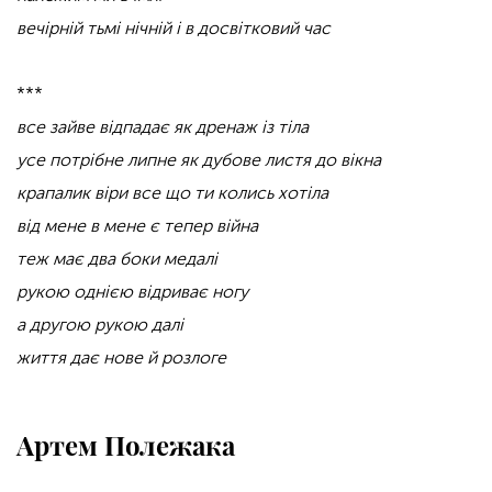
вечірній тьмі нічній і в досвітковий час
***
все зайве відпадає як дренаж із тіла
усе потрібне липне як дубове листя до вікна
крапалик віри все що ти колись хотіла
від мене в мене є тепер війна
теж має два боки медалі
рукою однією відриває ногу
а другою рукою далі
життя дає нове й розлоге
Артем Полежака