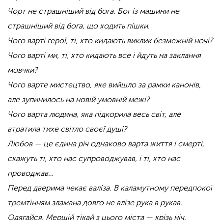
Чорт не страшніший від бога. Бог із машини не
страшніший від бога, що ходить пішки.
Чого варті герої, ті, хто кидають виклик безмежній ночі?
Чого варті ми, ті, хто кидають все і йдуть на заклання
мовчки?
Чого варте мистецтво, яке вийшло за рамки канонів,
але зупинилось на новій умовній межі?
Чого варта людина, яка підкорила весь світ, але
втратила тихе світло своєї душі?
Любов — це єдина річ однаково варта життя і смерті,
скажуть ті, хто нас супроводжував, і ті, хто нас
проводжав…
Перед дверима чекає валіза. В каламутному передпокої
тремтінням зламана довго не влізе рука в рукав.
Одягайся. Мерщій тікай з цього міста — крізь ніч,