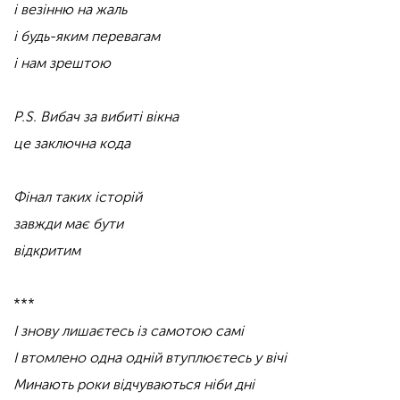
і везінню на жаль
і будь-яким перевагам
і нам зрештою
P.S. Вибач за вибиті вікна
це заключна кода
Фінал таких історій
завжди має бути
відкритим
***
І знову лишаєтесь із самотою самі
І втомлено одна одній втуплюєтесь у вічі
Минають роки відчуваються ніби дні