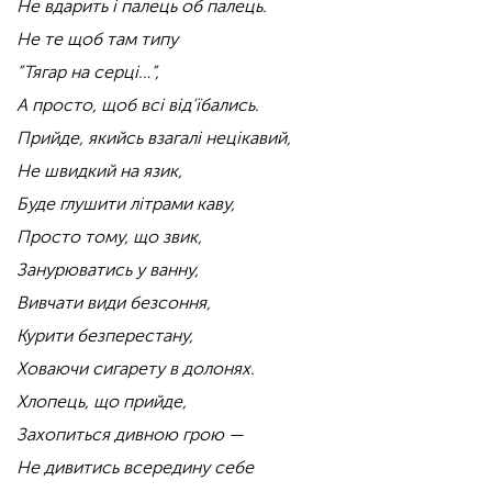
Не вдарить і палець об палець.
Не те щоб там типу
”Тягар на серці…”,
А просто, щоб всі від’їбались.
Прийде, якийсь взагалі нецікавий,
Не швидкий на язик,
Буде глушити літрами каву,
Просто тому, що звик,
Занурюватись у ванну,
Вивчати види безсоння,
Курити безперестану,
Ховаючи сигарету в долонях.
Хлопець, що прийде,
Захопиться дивною грою —
Не дивитись всередину себе