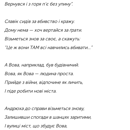
Вернувся і з горя п’є без упину”.
Славік сидів за вбивство і кражу.
Дому нема — хоч вертайся за ґрати.
Візьметься знов за своє, а скажуть:
“Це ж вони ТАМ всі навчились вбивати…”
А Вова, наприклад, був будівничий.
Вова, як Вова — людина проста.
Прийде з війни, відпочине як личить,
І піде робити нові міста.
Андрюха до справи візьметься знову,
Залишивши спогади в шанцях заритими,
І вулиці міст, що збудує Вова,