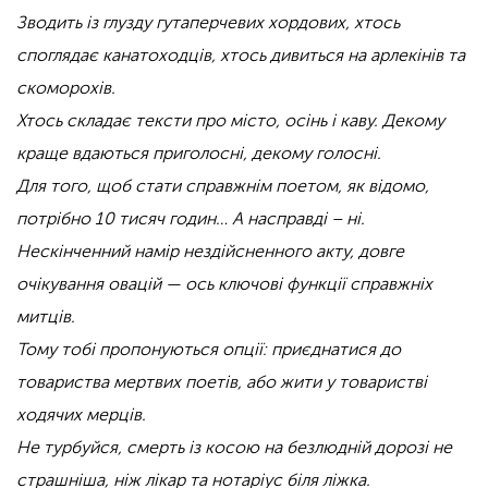
Зводить із глузду гутаперчевих хордових, хтось
споглядає канатоходців, хтось дивиться на арлекінів та
скоморохів.
Хтось складає тексти про місто, осінь і каву. Декому
краще вдаються приголосні, декому голосні.
Для того, щоб стати справжнім поетом, як відомо,
потрібно 10 тисяч годин… А насправді – ні.
Нескінченний намір нездійсненного акту, довге
очікування овацій — ось ключові функції справжніх
митців.
Тому тобі пропонуються опції: приєднатися до
товариства мертвих поетів, або жити у товаристві
ходячих мерців.
Не турбуйся, смерть із косою на безлюдній дорозі не
страшніша, ніж лікар та нотаріус біля ліжка.