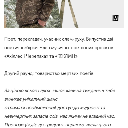
Поет, перекладач, учасник слем-руху. Випустив дві
поетичні збірки. Член музично-поетичних проєктів
«Ахіллес і Черепаха» та «(й)КЛМН».
Другий раунд: товариство мертвих поетів
За ціною всього двох чашок кави на тиждень в тебе
виникає унікальний шанс
отримати необмежений доступ до мудрості та
невичерпних запасів слів, над якими не владний час.
Пропозиція діє до тридцять першого числа цього