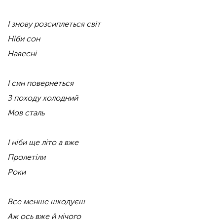
І знову розсиплеться світ
Ніби сон
Навесні
І син повернеться
З походу холодний
Мов сталь
І ніби ще літо а вже
Пролетіли
Роки
Все менше шкодуєш
Аж ось вже й нічого