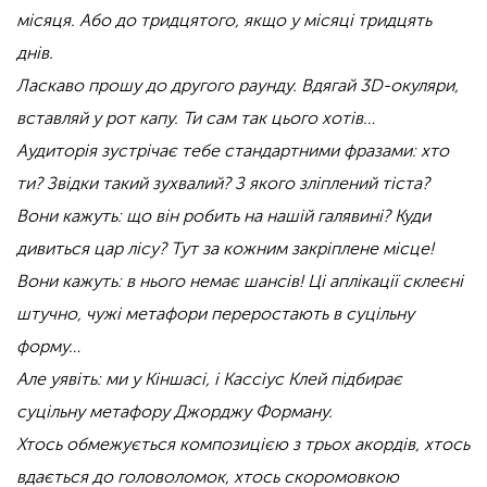
місяця. Або до тридцятого, якщо у місяці тридцять
днів.
Ласкаво прошу до другого раунду. Вдягай 3D-окуляри,
вставляй у рот капу. Ти сам так цього хотів…
Аудиторія зустрічає тебе стандартними фразами: хто
ти? Звідки такий зухвалий? З якого зліплений тіста?
Вони кажуть: що він робить на нашій галявині? Куди
дивиться цар лісу? Тут за кожним закріплене місце!
Вони кажуть: в нього немає шансів! Ці аплікації склеєні
штучно, чужі метафори переростають в суцільну
форму…
Але уявіть: ми у Кіншасі, і Кассіус Клей підбирає
суцільну метафору Джорджу Форману.
Хтось обмежується композицією з трьох акордів, хтось
вдається до головоломок, хтось скоромовкою