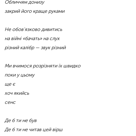
Обличчям донизу
закрий його краще руками
Не обов’язково дивитись
на війні «бачать» на слух
різний калібр — звук різний
Ми вчимося розрізняти їх швидко
поки у цьому
ще є
хоч якийсь
сенс
Де б ти не був
Де б ти не читав цей вірш