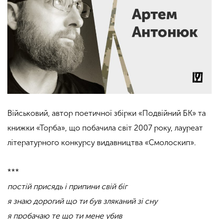
Військовий, автор поетичної збірки
«Подвійний БК» та
книжки «Торба», що побачила світ 2007 року, лауреат
літературного конкурсу видавництва «Смолоскип».
***
постій присядь і припини свій біг
я знаю дорогий що ти був зляканий зі сну
я пробачаю те що ти мене убив