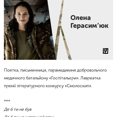
Поетка, письменниця, парамедикиня добровольчого
медичного батальйону «Госпітальєри». Лавреатка
премії літературного конкурсу «Смолоскип».
***
Де б ти не був