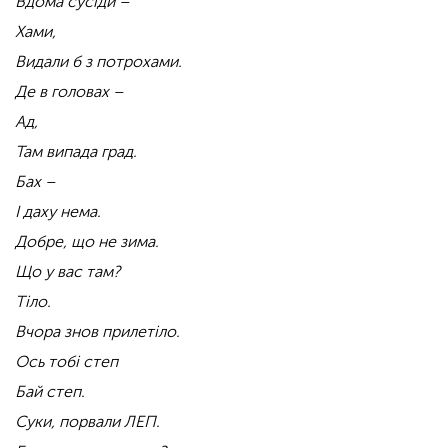
Вдома сусіди –
Хами,
Видали б з потрохами.
Де в головах –
Ад,
Там випада град.
Бах –
І даху нема.
Добре, що не зима.
Що у вас там?
Тіло.
Вчора знов прилетіло.
Ось тобі степ
Бай степ.
Суки, порвали ЛЕП.