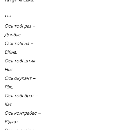
***
Ось тобі раз –
Донбас.
Ось тобі на –
Війна.
Ось тобі штик –
Ніж.
Ось окупант –
Ріж.
Ось тобі брат –
Кат.
Ось контрабас –
Відкат.