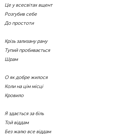
Це у всесвітах вщент
Розгубив себе
До простоти
Крізь зализану рану
Тупий пробивається
Шрам
О як добре жилося
Коли на цім місці
Кровило
Я здається за біль
Той віддам
Без жалю все віддам