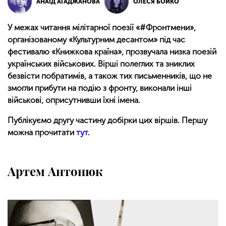
АНАЇД АГАДЖАНОВА
ОЛЕСЯ БОЙКО
У межах читання мілітарної поезії «#Фронтмени»,
організованому «Культурним десантом» під час
фестивалю «Книжкова країна», прозвучала низка поезій
українських військових. Вірші полеглих та зниклих
безвісти побратимів, а також тих письменників, що не
змогли прибути на подію з фронту, виконали інші
військові, оприсутнивши їхні імена.
Публікуємо другу частину добірки цих віршів. Першу
можна прочитати
тут
.
Артем Антонюк