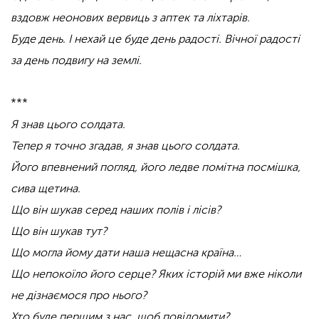
вздовж неонових вервиць з аптек та ліхтарів.
Буде день. І нехай це буде день радості. Вічної радості
за день подвигу на землі.
***
Я знав цього солдата.
Тепер я точно згадав, я знав цього солдата.
Його впевнений погляд, його ледве помітна посмішка,
сива щетина.
Що він шукав серед наших полів і лісів?
Що він шукав тут?
Що могла йому дати наша нещасна країна…
Що непокоїло його серце? Яких історій ми вже ніколи
не дізнаємося про нього?
Хто буде першим з нас, щоб повідомити?