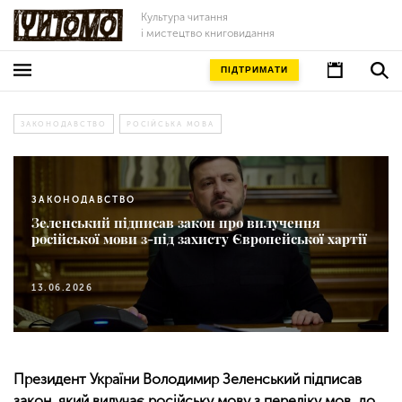
Культура читання
і мистецтво книговидання
ПІДТРИМАТИ
ЗАКОНОДАВСТВО
РОСІЙСЬКА МОВА
ЗАКОНОДАВСТВО
Зеленський підписав закон про вилучення
російської мови з-під захисту Європейської хартії
13.06.2026
Президент України Володимир Зеленський підписав
закон, який вилучає російську мову з переліку мов, до