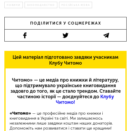
НОВИНИ
ЗАКОНОДАВСТВО
РОСІЙСЬКА МОВА
ПОДІЛИТИСЯ У СОЦМЕРЕЖАХ
Цей матеріал підготовано завдяки учасникам
Клубу Читомо
Читомо» — це медіа про книжки й літературу,
що підтримувало українське книговидання
задовго до того, як це стало трендом. Ставайте
частиною історії — доєднуйтеся до
Клубу
Читомо!
«Читомо»
— це професійне медіа про книжки і
книговидання в Україні та світі. Ми залишаємось
незалежними лише завдяки коштам наших донаторів.
Допоможіть нам розвиватися і ставати ще кращими!