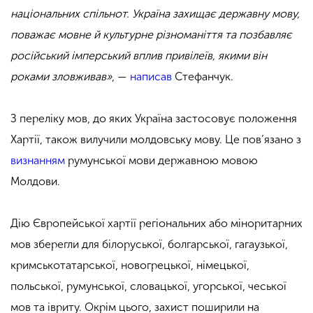
національних спільнот. Україна захищає державну мову,
поважає мовне й культурне різноманіття та позбавляє
російський імперський вплив привілеїв, якими він
роками зловживав»
, —
написав
Стефанчук.
З переліку мов, до яких Україна застосовує положення
Хартії, також вилучили молдовську мову. Це пов’язано з
визнанням
румунської мови державною мовою
Молдови.
Дію Європейської хартії регіональних або міноритарних
мов зберегли для білоруської, болгарської, гагаузької,
кримськотатарської, новогрецької, німецької,
польської, румунської, словацької, угорської, чеської
мов та івриту. Окрім цього, захист поширили на