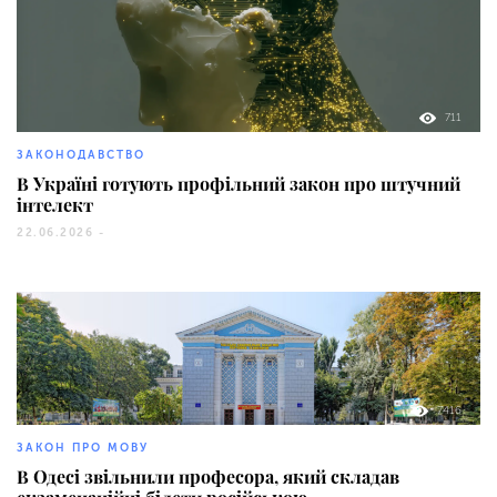
711
ЗАКОНОДАВСТВО
В Україні готують профільний закон про штучний
інтелект
22.06.2026 -
7416
ЗАКОН ПРО МОВУ
В Одесі звільнили професора, який складав