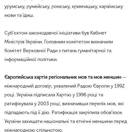
урумську, румейську, ромську, кримчацьку, караїмську
мови та їдиш.
Суб’єктом законодавчої ініціативи був Кабінет
Міністрів України. Головним комітетом визначили
Комітет Верховної Ради з питань гуманітарної та
інформаційної політики.
Європейська хартія регіональних мов та мов меншин
—
міжнародний договір, ухвалений Радою Європи у 1992
році. Україна підписала Хартію у 1996 році та
ратифікувала у 2003 році, визначивши перелік мов, які
підпадають під її дію. Ратифікація закріпила обовʼязок
України захищати національні та етнічні меншини перед
міжнародною спільнотою.