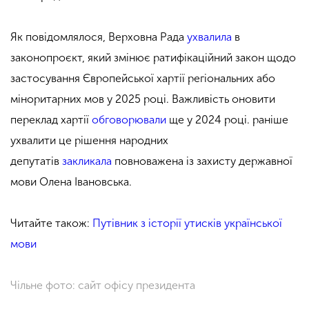
Як повідомлялося, Верховна Рада
ухвалила
в
законопроєкт, який змінює ратифікаційний закон щодо
застосування Європейської хартії регіональних або
міноритарних мов у 2025 році. Важливість оновити
переклад хартії
обговорювали
ще у 2024 році. раніше
ухвалити це рішення народних
депутатів
закликала
повноважена із захисту державної
мови Олена Івановська.
Читайте також:
Путівник з історії утисків української
мови
Чільне фото: сайт офісу президента