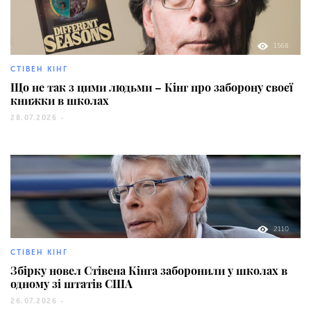
1568
СТІВЕН КІНГ
Що не так з цими людьми – Кінг про заборону своєї
книжки в школах
28.07.2026 -
2110
СТІВЕН КІНГ
Збірку новел Стівена Кінга заборонили у школах в
одному зі штатів США
26.07.2026 -