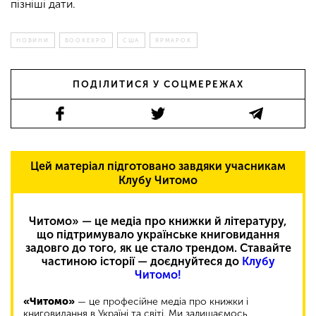
пізніші дати.
НОВИНИ
BOOKEXPO
США
ЯРМАРОК
ПОДІЛИТИСЯ У СОЦМЕРЕЖАХ
Цей матеріал підготовано завдяки учасникам
Клубу Читомо
Читомо» — це медіа про книжки й літературу,
що підтримувало українське книговидання
задовго до того, як це стало трендом. Ставайте
частиною історії — доєднуйтеся до
Клубу
Читомо!
«Читомо»
— це професійне медіа про книжки і
книговидання в Україні та світі. Ми залишаємось