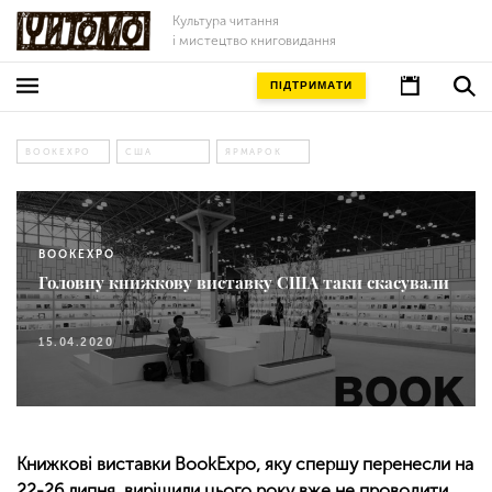
Культура читання
і мистецтво книговидання
ПІДТРИМАТИ
BOOKEXPO
США
ЯРМАРОК
BOOKEXPO
Головну книжкову виставку США таки скасували
15.04.2020
Книжкові виставки BookExpo, яку спершу перенесли на
22-26 липня, вирішили цього року вже не проводити.