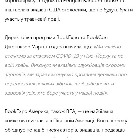
коронавірусу. Згодом На Penguin Random House та
інші великі видавці США оголосили, що не будуть брати
участь у травневій події.
Директорка програми BookExpo та BookCon
Дженніфер Мартін тоді зазначила, що:
«Ми уважно
стежимо за спалахом
COVID
-19 у Нью-Йорку та по
всій країні. Виконуючи вказівки службовців охорони
здоров’я, ми зараз виконуємо прохання держави про
перенесення великих зібрань, щоб забезпечити
здоров’я усіх, хто бере участь у нашій події».
BookExpo Америка, також BEA, — це найбільша
книжкова виставка в Північній Америці. Вона щороку
об’єднує понад 8 тисяч авторів, видавців, продавців