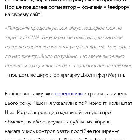
Про це повідомив організатор – компанія «Reedpop»
на своєму сайті.
«Пандемія продовжується, вірус поширюється по
території США. Вже зараз ми помітили, які загрози
нависли над книжковою індустрією країни. Тож зараз
до нас вже прийшло розуміння, що ми не зможемо
провести заходи виставки, які заплановані на цей рік»,
– повідомляє директор ярмарку Дженніфер Мартін.
Раніше виставку вже
переносили
з травня на липень
цього року. Рішення ухвалили в той момент, коли штат
Нью-Йорк запровадив надзвичайний указ про
обмеження або скасування публічних зібрань,
намагаючись контролювати постійне поширення