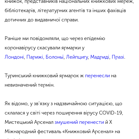
книжок, представників національних книжкових мереж,
бібліотекарів, літературних агентів та інших фахівців
дотичних до видавничої справи.
Раніше ми повідомляли, що через епідемію
коронавірусу скасували ярмарки у
Лондоні
,
Парижі,
Болоньї
,
Лейпцигу
,
Мадриді
,
Празі
.
Туринський книжковий ярмарок ж
перенесли
на
невизначений термін.
Як відомо, у зв’язку з надзвичайною ситуацією, що
склалася у світі через поширення вірусу COVID-19,
Мистецький Арсенал
змушений перенести
й Х
Міжнародний фестиваль «Книжковий Арсенал» на