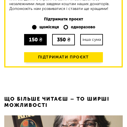
незалежними лише завдяки коштам наших донаторів.
Допоможіть нам розвиватися і ставати ще кращими!
Підтримати проєкт
щомісяця
одноразово
150
₴
350
₴
інша сума
ПІДТРИМАТИ ПРОЄКТ
ЩО БІЛЬШЕ ЧИТАЄШ – ТО ШИРШІ
МОЖЛИВОСТІ