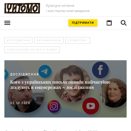
Культура читання
і мистецтво книговидання
ПІДТРИМАТИ
ДОСЛІДЖЕННЯ
ПИСЬМЕННИКИ
СОЦМЕРЕЖІ
УКРАЇНСЬКИЙ ІНСТИТУТ КНИГИ
ДОСЛІДЖЕННЯ
Кого з українських письменників найчастіше
згадують в соцмережах – дослідження
02.10.2020