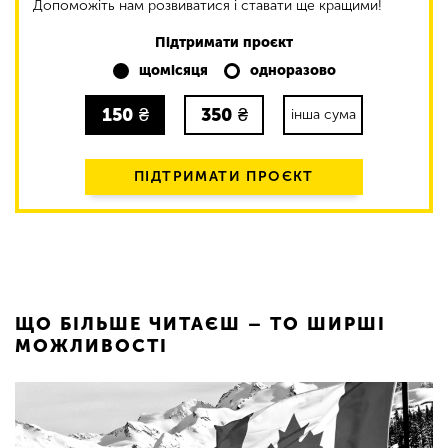
Допоможіть нам розвиватися і ставати ще кращими!
Підтримати проєкт
щомісяця
одноразово
150
₴
350
₴
інша сума
ПІДТРИМАТИ ПРОЄКТ
ЩО БІЛЬШЕ ЧИТАЄШ – ТО ШИРШІ
МОЖЛИВОСТІ