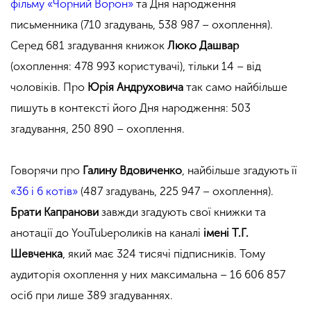
фільму «Чорний Ворон»
та Дня народження
письменника (710 згадувань, 538 987 – охоплення).
Серед 681 згадування книжок
Люко Дашвар
(охоплення: 478 993 користувачі), тільки 14 – від
чоловіків. Про
Юрія Андруховича
так само найбільше
пишуть в контексті його Дня народження: 503
згадування, 250 890 – охоплення.
Говорячи про
Галину Вдовиченко
, найбільше згадують її
«36 і 6 котів»
(487 згадувань, 225 947 – охоплення).
Брати Капранови
завжди згадують свої книжки та
анотації до YouTubeроликів на каналі
імені Т.Г.
Шевченка
, який має 324 тисячі підписників. Тому
аудиторія охоплення у них максимальна – 16 606 857
осіб при лише 389 згадуваннях.