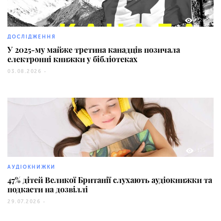
228
ДОСЛІДЖЕННЯ
У 2025-му майже третина канадців позичала
електронні книжки у бібліотеках
03.08.2026 -
125
АУДІОКНИЖКИ
47% дітей Великої Британії слухають аудіокнижки та
подкасти на дозвіллі
29.07.2026 -