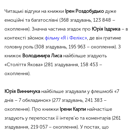
Читацькі відгуки на книжки
Ірен Роздобудько
дуже
емоційні та багатослівні (368 згадувань, 123 848 –
охоплення). Значна частина згадок про
Юрія Іздрика
– в
контексті зйомок
фільму «Я і Фелікс»
, де він гратиме
головну роль (308 згадувань, 195 963 – охоплення). З
книжок
Володимира Лиса
найбільше згадують
«Століття Якова» (281 згадування, 158 453 –
охоплення).
Юрія Винничука
найбільше згадували у флешмобі «7
днів – 7 обкладинок» (277 згадувань, 241 383 –
охоплення). Про книжки
Ірени Карпи
найчастіше
згадують у перепостах її інтерв’ю та коментарів (261
згадування, 219 057 – охоплення). У постах, що