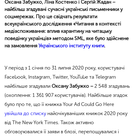
Оксана Забужко, Ліна Костенко і Сергій Жадан –
найбільш згадувані сучасні українські письменники у
соцмережах. Про це свідчать результати
всеукраїнського дослідження «Читання в контексті
медіаспоживання: вплив карантину на читацьку
поведінку українців» методом SML, яке було здійснене
на замовлення
Українського інституту книги
.
У період з 1 січня по 31 липня 2020 року, користувачі
Facebook, Instagram, Twitter, YouTube та Telegram
найбільше згадували
Оксану Забужко –
2 548 згадувань
(охоплення: 1 361 907 користувачів). Найбільше згадок
було про те, що її книжка Your Ad Could Go Here
увійшла до списку
найочікуваніших книжок 2020 року
від The New York Times. Також активно
обговорювалися її заяви в блозі, перепощувалися і