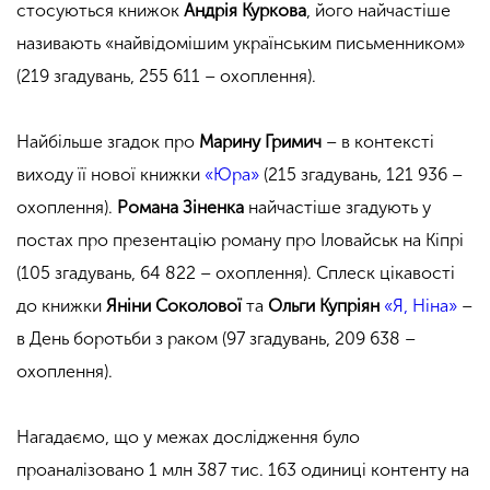
стосуються книжок
Андрія Куркова
, його найчастіше
називають «найвідомішим українським письменником»
(219 згадувань, 255 611 – охоплення).
Найбільше згадок про
Марину Гримич
– в контексті
виходу її нової книжки
«Юра»
(215 згадувань, 121 936 –
охоплення).
Романа Зіненка
найчастіше згадують у
постах про презентацію роману про Іловайськ на Кіпрі
(105 згадувань, 64 822 – охоплення). Сплеск цікавості
до книжки
Яніни Соколової
та
Ольги Купріян
«Я, Ніна»
–
в День боротьби з раком (97 згадувань, 209 638 –
охоплення).
Нагадаємо, що у межах дослідження було
проаналізовано 1 млн 387 тис. 163 одиниці контенту на