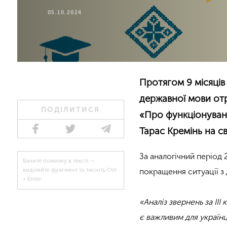
05.10.2024
Протягом 9 місяців
державної мови от
ПОДІЛИТИСЯ
«Про функціонуванн
Тарас Кремінь на св
За аналогічний період 
Бачите помилку в тексті —
покращення ситуації з
виділяйте фрагмент та тисніть Ctrl
+ Enter
«Аналіз звернень за II
є важливим для українц