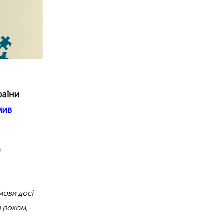
раїни
мив
е
 мови досі
м роком,