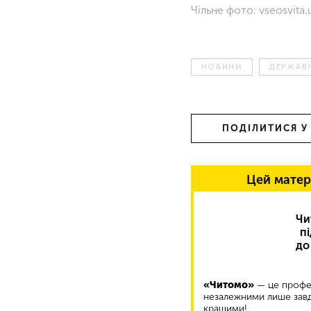
Чільне фото: vseosvita.
НОВИНИ
ДЕРЖАВ
ПОДІЛИТИСЯ У
Цей матер
Чи
п
до
«Читомо»
— це профес
незалежними лише завд
кращими!