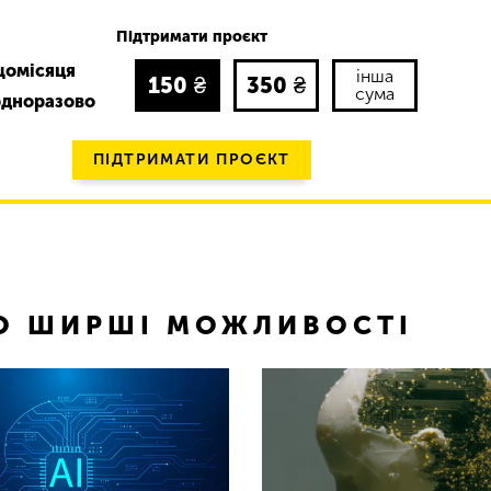
Підтримати проєкт
щомісяця
інша
150
₴
350
₴
сума
одноразово
ПІДТРИМАТИ ПРОЄКТ
ТО ШИРШІ МОЖЛИВОСТІ