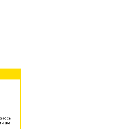
аємось
ти ще