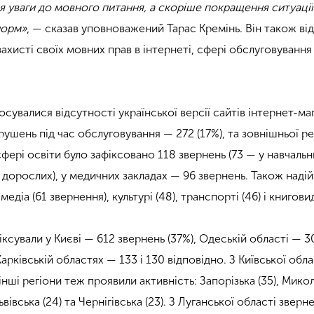
я уваги до мовного питання, а скоріше покращення ситуації
норм»
, — сказав уповноважений Тарас Кремінь. Він також ві
захисті своїх мовних прав в інтернеті, сфері обслуговування 
сувалися відсутності української версії сайтів інтернет-ма
рушень під час обслуговування — 272 (17%), та зовнішньої ре
 сфері освіти було зафіксовано 118 звернень (73 — у навчаль
ті дорослих), у медичних закладах — 96 звернень. Також наді
едіа (61 звернення), культурі (48), транспорті (46) і книговид
сували у Києві — 612 звернень (37%), Одеській області — 30
арківській областях — 133 і 130 відповідно. З Київської обла
інші регіони теж проявили активність: Запорізька (35), Мико
ьвівська (24) та Чернігівська (23). З Луганської області зверн