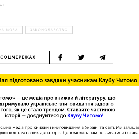
ua
НА МОВА
ЗАКОНОДАВСТВО
 СОЦМЕРЕЖАХ
іал підготовано завдяки учасникам Клубу Читомо
томо» — це медіа про книжки й літературу, що
ідтримувало українське книговидання задовго
 того, як це стало трендом. Ставайте частиною
історії — доєднуйтеся до
Клубу Читомо!
ійне медіа про книжки і книговидання в Україні та світі. Ми залиш
яки коштам наших донаторів. Допоможіть нам розвиватися і става