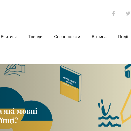
Вчитися
Тренди
Спецпроекти
Вітрина
Події
а які мовні
їнці?