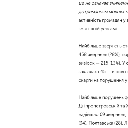
це не означає зниженн
дотриманням мовних 
активність громадян у 
зовнішній рекламі.
Найбільше звернень сто
458 звернень (28%), по
вивісок — 215 (13%). У
закладах і 45 — в осві
скарги на порушення у м
Найбільше порушень фік
Дніпропетровській та Х
надійшло 69 звернень, 
(34), Полтавська (28), Л