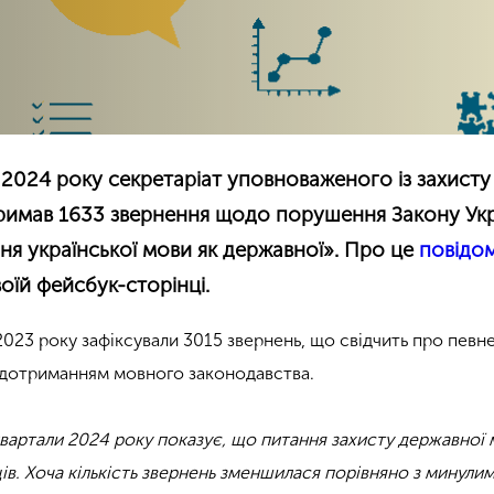
 2024 року секретаріат уповноваженого із захисту
римав 1633 звернення щодо порушення Закону Ук
я української мови як державної». Про це
повідо
оїй фейсбук-сторінці.
2023 року зафіксували 3015 звернень, що свідчить про певн
 дотриманням мовного законодавства.
I квартали 2024 року показує, що питання захисту державної
ів. Хоча кількість звернень зменшилася порівняно з минули