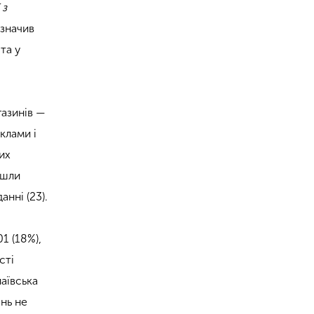
 з
дзначив
та у
газинів —
клами і
них
йшли
анні (23).
1 (18%),
сті
лаївська
ень не