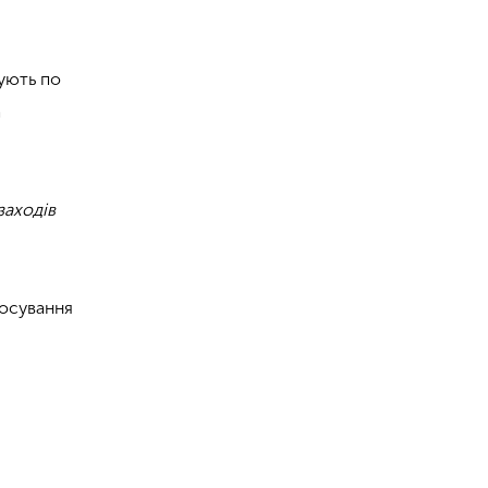
ують по
а
заходів
осування