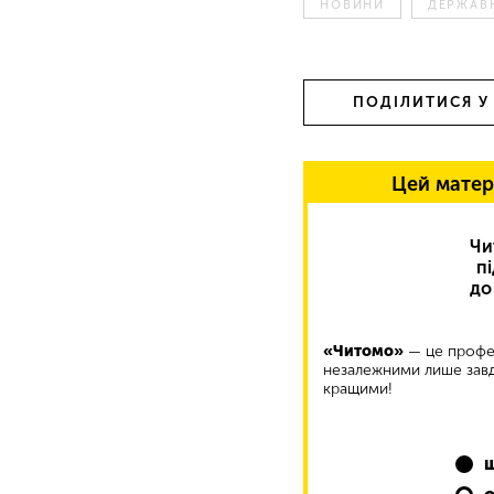
НОВИНИ
ДЕРЖАВ
ПОДІЛИТИСЯ У
Цей матер
Чи
п
до
«Читомо»
— це профес
незалежними лише завд
кращими!