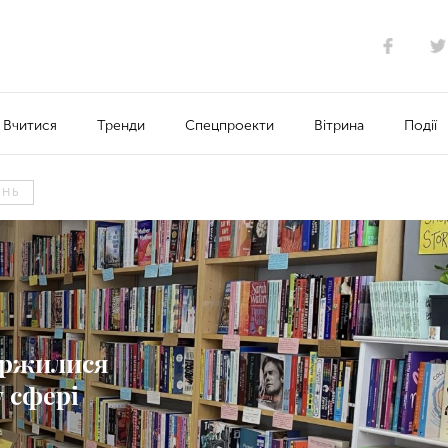
Вчитися
Тренди
Спецпроекти
Вітрина
Події
ІНЬ
каржилися
 сфері