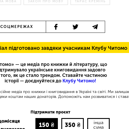
НА МОВА
ЗАКОН ПРО МОВУ
ТАРАС КРЕМІНЬ
 СОЦМЕРЕЖАХ
іал підготовано завдяки учасникам Клубу Читомо
томо» — це медіа про книжки й літературу, що
ідтримувало українське книговидання задовго
 того, як це стало трендом. Ставайте частиною
історії — доєднуйтеся до
Клубу Читомо!
ійне медіа про книжки і книговидання в Україні та світі. Ми залиш
яки коштам наших донаторів. Допоможіть нам розвиватися і става
Підтримати проєкт
щомісяця
інша
150
₴
350
₴
сума