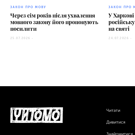
ЗАКОН ПРО МОВУ
ЗАКОН ПРО 
Через сім років після ухвалення
У Харкові
мовного закону його пропонують
російську
посилити
на святі
25.07.2026 -
24.07.2026 -
Читати
Дивитися
Знайомитися