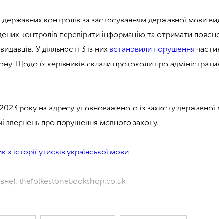
6 державних контролів за застосуванням державної мови ви
дених контролів перевірити інформацію та отримати поясн
идавців. У діяльності 3 із них
встановили порушення
части
кону. Щодо їх керівників склали протоколи про адміністрати
в 2023 року на адресу уповноваженого із захисту державної
чі звернень про порушення мовного закону.
к з історії утисків української мови
вне): thefolkestonebookshop.co.uk