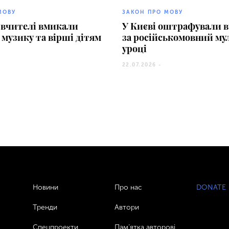
МОВУ
ЗАКОН ПРО МОВУ
 вчителі вмикали
У Києві оштрафували 
 музику та вірші дітям
за російськомовний му
уроці
22.07.2026 -
Новини
Про нас
DONATE
Тренди
Автори
Спецпроекти
Пам’ятка авторові