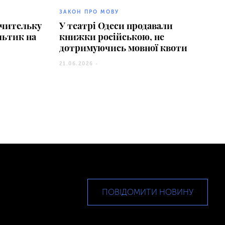
ЗАКОН ПРО МОВУ
вчительку
У театрі Одеси продавали
льтик на
книжки російською, не
дотримуючись мовної квоти
21.06.2026 -
ПОВІДОМИТИ НОВИНУ