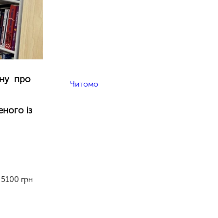
ону про
Читомо
ного із
 5100 грн