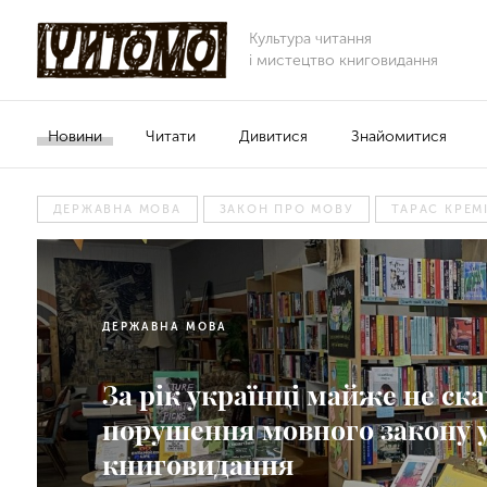
Культура читання
і мистецтво книговидання
Новини
Читати
Дивитися
Знайомитися
ДЕРЖАВНА МОВА
ЗАКОН ПРО МОВУ
ТАРАС КРЕМ
ДЕРЖАВНА МОВА
За рік українці майже не с
порушення мовного закону у
книговидання