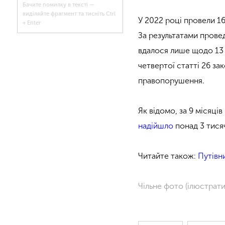
Бачите помилку в тексті —
виділяйте фрагмент та тисніть Ctrl
У 2022 році провели 1
+ Enter
За результатами прове
вдалося лише щодо 13 в
четвертої статті 26 за
правопорушення.
Як відомо, за 9 місяці
надійшло
понад 3 тися
Читайте також:
Путівни
Чільне фото (ілюстрати