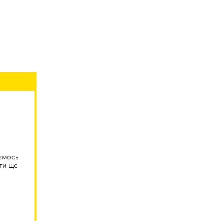
аємось
ти ще