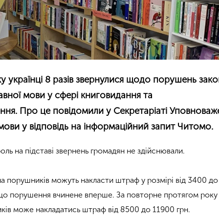
у українці 8 разів звернулися щодо порушень зак
вної мови у сфері книговидання та
ня. Про це повідомили у Секретаріаті Уповноваже
мови у відповідь на інформаційний запит Читомо.
оль на підставі звернень громадян не здійснювали.
на порушників можуть накласти штраф у розмірі від 3400 до
що порушення вчинене вперше. За повторне протягом року
ів може накладатись штраф від 8500 до 11900 грн.