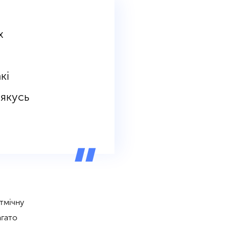
х
кі
 якусь
тмічну
агато