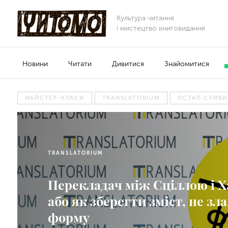
Культура читання
і мистецтво книговидання
Новини
Читати
Дивитися
Знайомитися
МАЙСТЕР-КЛАСИ
TRANSLATORIUM
ОСТАП СЛИВ
TRANSLATORIUM
Перекладач між Сціллою і Х
або як зберегти зміст, не з
форму