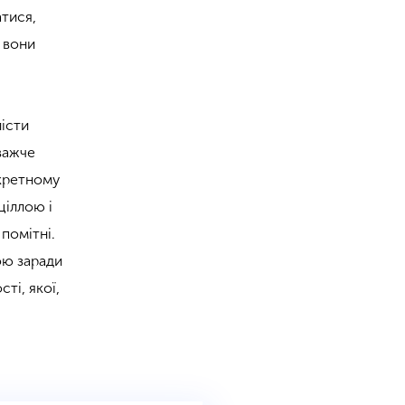
атися,
 вони
лісти
важче
нкретному
ціллою і
 помітні.
ою заради
ті, якої,