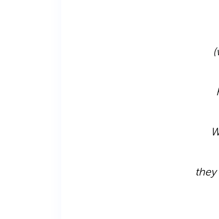
(
W
they