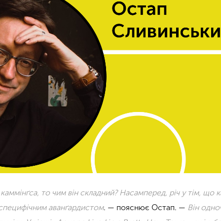
аммінґса, то чим він складний? Насамперед, річ у тім, що к
 специфічним аванґардистом
. — пояснює Остап. —
Він одно