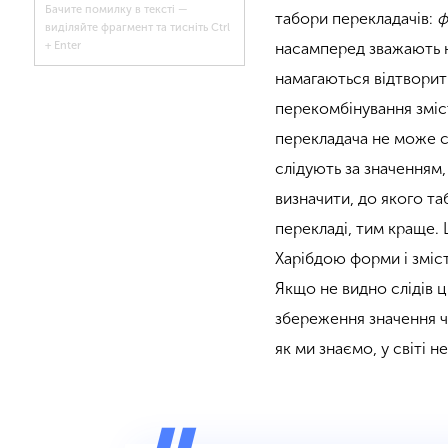
Бачите помилку в тексті —
табори перекладачів:
ф
виділяйте фрагмент та тисніть Ctrl
насамперед зважають н
+ Enter
намагаються відтворит
перекомбінування зміст
перекладача не може с
слідують за значенням
визначити, до якого та
перекладі, тим краще. 
Харібдою форми і зміст
Якщо не видно слідів 
збереження значення ч
як ми знаємо, у світі н