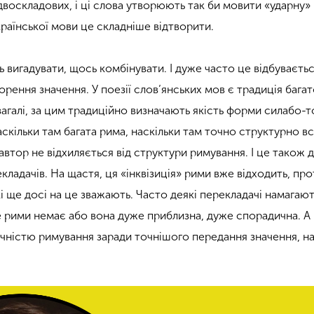
 двоскладових, і ці слова утворюють так би мовити «ударну»
країнської мови це складніше відтворити.
вигадувати, щось комбінувати. І дуже часто це відбуваєтьс
орення значення. У поезії слов’янських мов є традиція багат
загалі, за цим традиційно визначають якість форми силабо-
аскільки там багата рима, наскільки там точно структурно в
автор не відхиляється від структури римування. І це також 
кладачів. На щастя, ця «інквізиція» рими вже відходить, про
кі ще досі на це зважають. Часто деякі перекладачі намагаю
е рими немає або вона дуже приблизна, дуже спорадична. А 
ністю римування заради точнішого передання значення, на