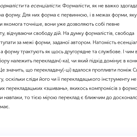
ормалісти
та
есенціалісти
. Формалісти, як не важко здогад
а форму. Для них форма є первинною, і в межах форми, яку
и якомога точніше, вони уже дозволяють собі певне
у, відчуваючи свободу дій. На думку формалістів, свобода
тупати за межі форми, заданої автором. Натомість есенціа
, а форму трактують як щось другорядне та службове. І
чим 
бору належить перекладач(-ка), чи який підхід домінує в ко
Це значить, що перекладачу(-ці) вдалося пропливти поміж С
у, оскільки сліди його чи її перекладацького інструменту не
цих перекладацьких «зшивань», якихось компромісів з форм
и навпаки, то тією мірою переклад є ближчим до досконалос
емає.