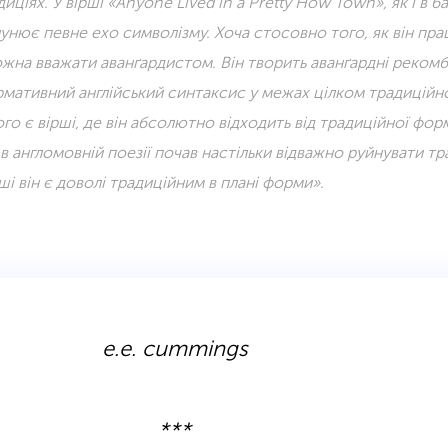
иціях. У вірші «Anyone Lived in a Pretty How Town», як і в б
лунює певне ехо символізму. Хоча стосовно того, як він пра
жна вважати аванґардистом. Він творить аванґардні рекомбі
рмативний англійський синтаксис у межах цілком традиційн
го є вірші, де він абсолютно відходить від традиційної форм
 в англомовній поезії почав настільки відважно руйнувати т
ші він є доволі традиційним в плані форми».
e.e. cummings
.
***