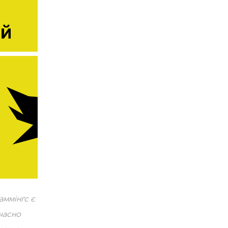
аммінґс є
часно