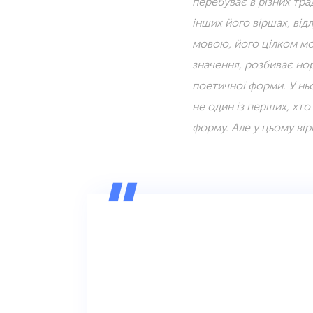
перебуває в різних трад
інших його віршах, від
мовою, його цілком мо
значення, розбиває но
поетичної форми. У ньо
не один із перших, хто
форму. Але у цьому вір