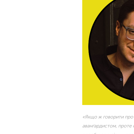
«Якщо ж говорити про к
аванґардистом, проте