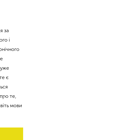
я за
ого і
тонічного
се
дуже
те є
ться
про те,
віть мови