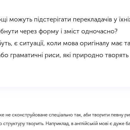
щі можуть підстерігати перекладачів у їхні
бнути через форму і зміст одночасно?
ть, є ситуації, коли мова оригіналу має та
або граматичні риси, які природно творять
ке не сконструйоване спеціально так, аби творити певну ри
 структуру творить. Наприклад, в англійській мові є дуже б