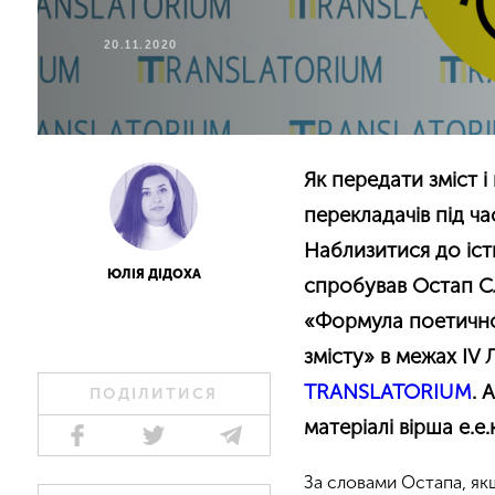
20.11.2020
Як передати зміст 
перекладачів під ч
Наблизитися до іст
ЮЛІЯ ДІДОХА
спробував Остап С
«Формула поетично
змісту» в межах IV
TRANSLATORIUM
. 
ПОДІЛИТИСЯ
матеріалі вірша е.е
За словами Остапа, як