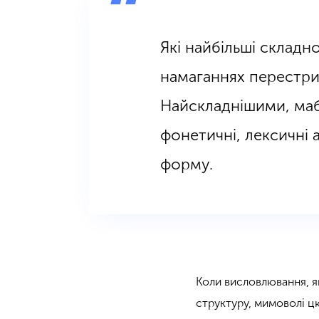
Які найбільші складно
намаганнях перестри
Найскладнішими, мабу
фонетичні, лексичні 
форму.
Коли висловлювання, я
структуру, мимоволі цю