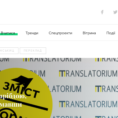
Вчитися
Тренди
Спецпроекти
Вітрина
Події
ИНСЬКИЦ
ПЕРЕКЛАД
арібдою,
ламавши