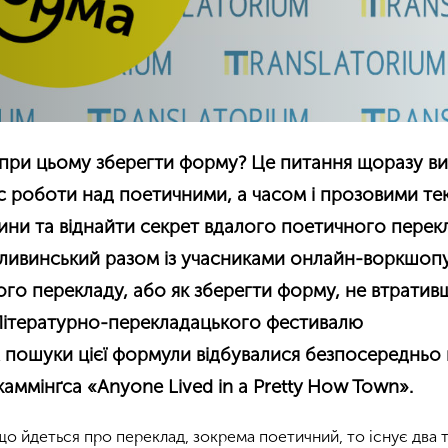
і при цьому зберегти форму? Це питання щоразу в
ас роботи над поетичними, а часом і прозовими те
ини та віднайти секрет вдалого поетичного перек
ливинський разом із учасниками онлайн-воркшоп
го перекладу, або як зберегти форму, не втратив
 Літературно-перекладацького фестивалю
А пошуки цієї формули відбувалися безпосередньо
.каммінґса «Anyone Lived in a Pretty How Town».
що йдеться про переклад, зокрема поетичний, то існує два т