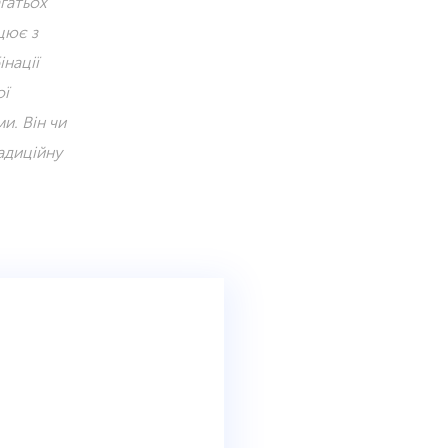
агатьох
цює з
нації
ої
и. Він чи
радиційну