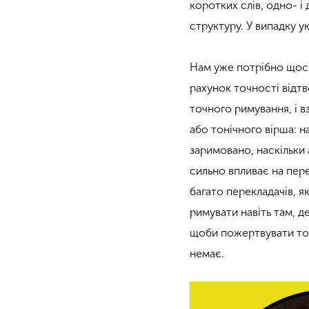
коротких слів, одно- і
структуру. У випадку у
Нам уже потрібно щось 
рахунок точності відтв
точного римування, і в
або тонічного вірша: н
заримовано, наскільки 
сильно впливає на пере
багато перекладачів, я
римувати навіть там, д
щоби пожертвувати точ
немає.