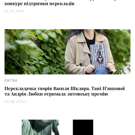
конкурс підтримки перекладів
01.07.2026 -
1647
ЛИТВА
Перекладачка творів Василя Шкляра, Тані П’янкової
та Андрія Любки отримала литовську премію
20.06.2026 -