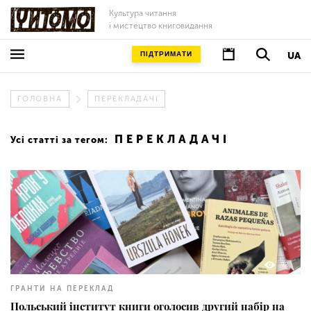
Культура читання
і мистецтво книговидання
ПІДТРИМАТИ
UA
ГОЛОВНА
ПЕРЕКЛАДАЧІ
ПЕРЕКЛАДАЧІ
Усі статті за тегом:
92
ГРАНТИ НА ПЕРЕКЛАД
Польський інститут книги оголосив другий набір на