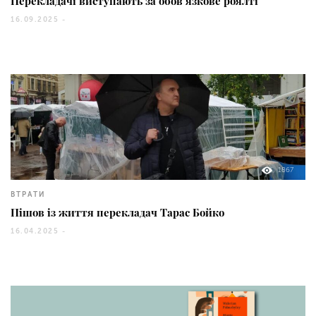
Перекладачі виступають за обов’язкове роялті
16.09.2025 -
1867
ВТРАТИ
Пішов із життя перекладач Тарас Бойко
16.04.2025 -