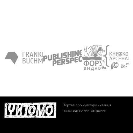
Портал про культуру читання
і мистецтво книговидання