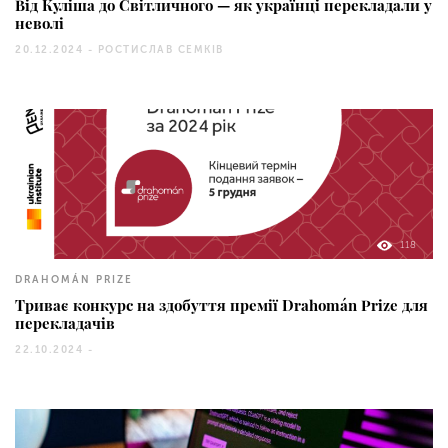
Від Куліша до Світличного — як українці перекладали у
неволі
20.12.2024 -
РОСТИСЛАВ СЕМКІВ
118
DRAHOMÁN PRIZE
Триває конкурс на здобуття премії Drahomán Prize для
перекладачів
22.10.2024 -