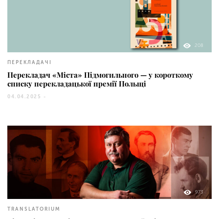
208
ПЕРЕКЛАДАЧІ
Перекладач «Міста» Підмогильного — у короткому
списку перекладацької премії Польщі
04.04.2025 -
973
TRANSLATORIUM