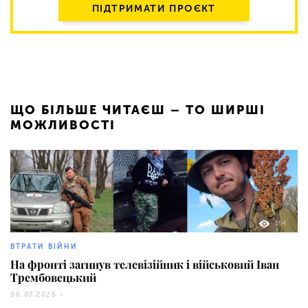
ПІДТРИМАТИ ПРОЄКТ
ЩО БІЛЬШЕ ЧИТАЄШ – ТО ШИРШІ
МОЖЛИВОСТІ
154
ВТРАТИ ВІЙНИ
На фронті загинув телевізійник і військовий Іван
Трембовецький
06.07.2026 -