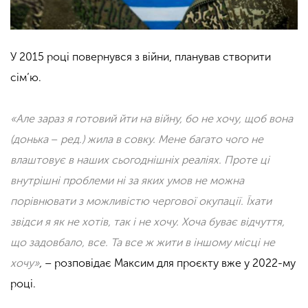
У 2015 році повернувся з війни, планував створити
сім’ю.
«Але зараз я готовий йти на війну, бо не хочу, щоб вона
(донька
–
ред.) жила в совку. Мене багато чого не
влаштовує в наших сьогоднішніх реаліях. Проте ці
внутрішні проблеми ні за яких умов не можна
порівнювати з можливістю чергової окупації. Їхати
звідси я як не хотів, так і не хочу. Хоча буває відчуття,
що задовбало, все. Та все ж жити в іншому місці не
хочу»
,
– розповідає Максим для проєкту вже у 2022-му
році.