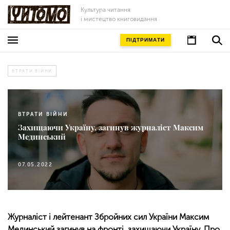
Культура читання
і мистецтво книговидання
ПІДТРИМАТИ
ВТРАТИ ВІЙНИ
ВТРАТИ ВІЙНИ
Захищаючи Україну, загинув журналіст Максим
Мединський
07.05.2022
Журналіст і лейтенант Збройних сил України Максим
Мединський загинув на фронті, захищаючи Україну. Про