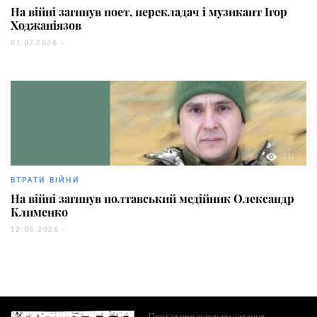
На війні загинув поет, перекладач і музикант Ігор
Ходжаніязов
01.07.2026 -
331
ВТРАТИ ВІЙНИ
На війні загинув полтавський медійник Олександр
Клименко
12.05.2026 -