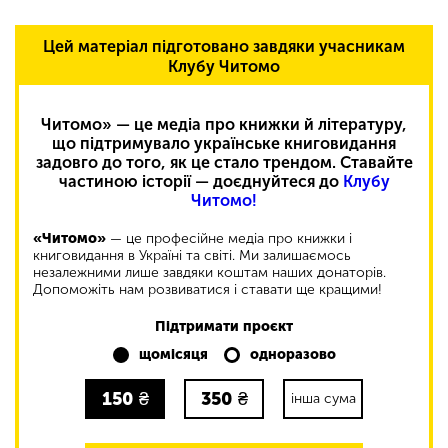
Цей матеріал підготовано завдяки учасникам
Клубу Читомо
Читомо» — це медіа про книжки й літературу,
що підтримувало українське книговидання
задовго до того, як це стало трендом. Ставайте
частиною історії — доєднуйтеся до
Клубу
Читомо!
«Читомо»
— це професійне медіа про книжки і
книговидання в Україні та світі. Ми залишаємось
незалежними лише завдяки коштам наших донаторів.
Допоможіть нам розвиватися і ставати ще кращими!
Підтримати проєкт
щомісяця
одноразово
150
₴
350
₴
інша сума