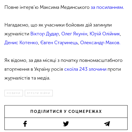
Повне інтерв’ю Максима Мединського
за посиланням.
Нагадаємо, що
як учасники бойових дій загинули
журналісти
Віктор Дудар
,
Олег Якунін
,
Юрій Олійник
,
Денис Котенко
,
Євген Старинець
,
Олександр Махов.
Як відомо, за два місяці з початку повномасштабного
вторгнення в Україну росія
скоїла 243 злочини
проти
журналістів та медіа.
НОВИНИ
ВТРАТИ ВІЙНИ
ПОДІЛИТИСЯ У СОЦМЕРЕЖАХ