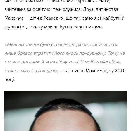
сім’ї. Його батько ­
—
військовий журналіст. Мати,
вчителька за освітою, теж служила. Друзі дитинства
Максима — діти військових, що так само як і майбутній
журналіст, змалку мріяли бути десантниками.
«Мені ніколи не було страшно втратити своє життя,
лише боявся втратити його якось по-дурному. Тому не
стояло питання: йти на війну чи ні. У моїй країні війна,
отже я маю її захищати»
, – так писав Максим ще у 2016
році.