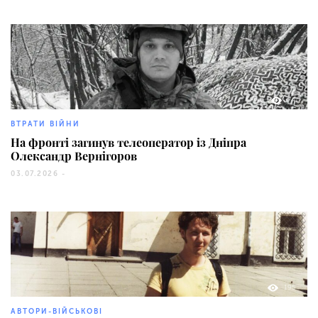
74
ВТРАТИ ВІЙНИ
На фронті загинув телеоператор із Дніпра
Олександр Вернігоров
03.07.2026 -
195
АВТОРИ-ВІЙСЬКОВІ