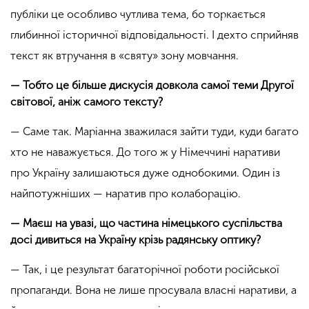
публіки це особливо чутлива тема, бо торкається
глибинної історичної відповідальності. І дехто сприйняв
текст як втручання в «святу» зону мовчання.
— Тобто це більше дискусія довкола самої теми Другої
світової, аніж самого тексту?
— Саме так. Маріанна зважилася зайти туди, куди багато
хто не наважується. До того ж у Німеччині наративи
про Україну залишаються дуже однобокими. Один із
найпотужніших — наратив про колаборацію.
— Маєш на увазі, що частина німецького суспільства
досі дивиться на Україну крізь радянську оптику?
— Так, і це результат багаторічної роботи російської
пропаганди. Вона не лише просувала власні наративи, а