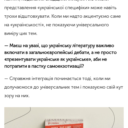
представлення «української специфіки» може навіть
трохи відштовхувати. Коли ми надто акцентуємо саме
на «українськості», не показуючи універсального
виміру цих тем.
— Маєш на увазі, що українську літературу важливо
включати в загальноєвропейські дебати, а не просто
«презентувати українське як українське», аби не
потрапити в пастку самоекзотизації?
— Справжня інтеграція починається тоді, коли ми
долучаємося до універсальних тем і показуємо свій кут
зору на них.