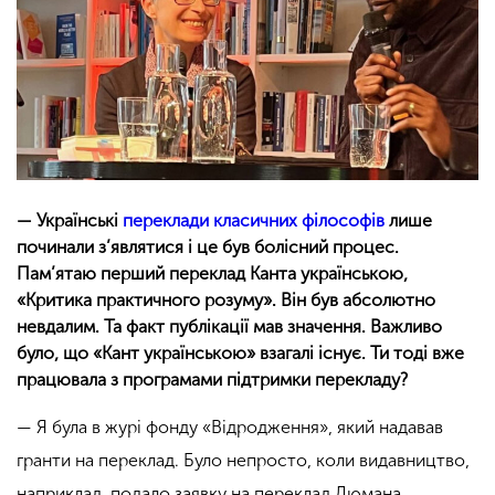
— Українські
переклади класичних філософів
лише
починали з’являтися і це був болісний процес.
Пам’ятаю перший переклад Канта українською,
«Критика практичного розуму». Він був абсолютно
невдалим. Та факт публікації мав значення. Важливо
було, що «Кант українською» взагалі існує. Ти тоді вже
працювала з програмами підтримки перекладу?
— Я була в журі фонду «Відродження», який надавав
гранти на переклад. Було непросто, коли видавництво,
наприклад, подало заявку на переклад Люмана