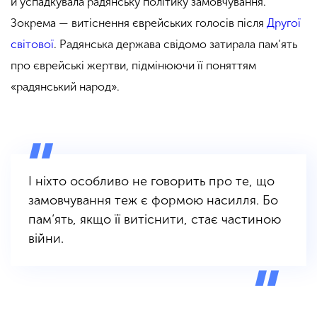
й успадкувала радянську політику замовчування.
Зокрема — витіснення єврейських голосів після
Другої
світової
. Радянська держава свідомо затирала пам’ять
про єврейські жертви, підмінюючи її поняттям
«радянський народ».
І ніхто особливо не говорить про те, що
замовчування теж є формою насилля. Бо
пам’ять, якщо її витіснити, стає частиною
війни.