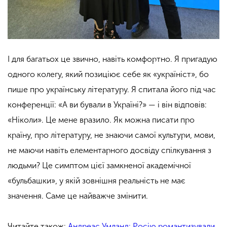
І для багатьох це звично, навіть комфортно. Я пригадую
одного колегу, який позиціює себе як «україніст», бо
пише про українську літературу. Я спитала його під час
конференції: «А ви бували в Україні?» — і він відповів:
«Ніколи». Це мене вразило. Як можна писати про
країну, про літературу, не знаючи самої культури, мови,
не маючи навіть елементарного досвіду спілкування з
людьми? Це симптом цієї замкненої академічної
«бульбашки», у якій зовнішня реальність не має
значення. Саме це найважче змінити.
Читайте також:
Андреас Умланд: Росію романтизували