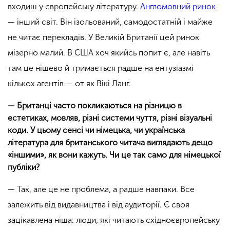
входиш у європейську літературу.
Англомовний ринок
— інший світ. Він ізольований, самодостатній і майже
не читає перекладів. У Великій Британії цей ринок
мізерно малий. В США хоч якийсь попит є, але навіть
там це нішево й тримається радше на ентузіазмі
кількох агентів — от як Вікі Ланґ.
— Британці часто покликаються на різницю в
естетиках, мовляв, різні системи чуття, різні візуальні
коди. У цьому сенсі чи німецька, чи українська
література для британського читача виглядають дещо
«іншими», як вони кажуть. Чи це так само для німецької
публіки?
— Так, але це не проблема, а радше навпаки. Все
залежить від видавництва і від аудиторії. Є своя
зацікавлена ніша: люди, які читають східноєвропейську