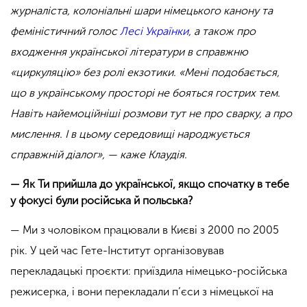
журналіста, колоніальні шари німецького канону та
феміністичний голос
Лесі Українки
, а також про
входження української літератури в справжню
«циркуляцію» без ролі екзотики. «Мені подобається,
що в українському просторі не бояться гострих тем.
Навіть найемоційніші розмови тут не про сварку, а про
мислення. І в цьому середовищі народжується
справжній діалог», — каже Клаудія.
— Як Ти прийшла до української, якщо спочатку в тебе
у фокусі були російська й польська?
— Ми з чоловіком працювали в Києві з 2000 по 2005
рік. У цей час Гете-Інститут організовував
перекладацькі проєкти: приїздила німецько-російська
режисерка, і вони перекладали п’єси з німецької на