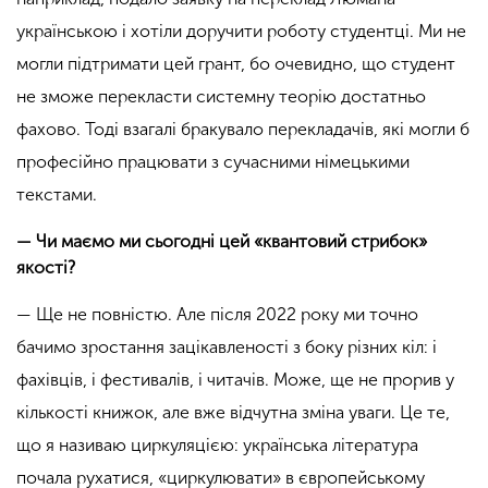
українською і хотіли доручити роботу студентці. Ми не
могли підтримати цей грант, бо очевидно, що студент
не зможе перекласти системну теорію достатньо
фахово. Тоді взагалі бракувало перекладачів, які могли б
професійно працювати з сучасними німецькими
текстами.
— Чи маємо ми сьогодні цей «квантовий стрибок»
якості?
— Ще не повністю. Але після 2022 року ми точно
бачимо зростання зацікавленості з боку різних кіл: і
фахівців, і фестивалів, і читачів. Може, ще не прорив у
кількості книжок, але вже відчутна зміна уваги. Це те,
що я називаю циркуляцією: українська література
почала рухатися, «циркулювати» в європейському