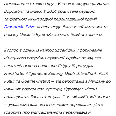
Померанцева, Галини Крук, Євгенії Бєлорусець, Наталії
Ворожбит та інших. У 2024 році стала першою
лауреаткою міжнародної перекладацької премії
Drahomán Prize
за переклади Жаданової «Антени» та
роману Олексія Чупи «Казки мого бомбосховища».
Її голос є одним із найпослідовніших у формуванні
німецького розуміння сучасної України: понад два
десятиліття вона пише про Східну Європу для
Frankfurter Allgemeine Zeitung, Deutschlandfunk, MDR
Kultur та Goethe-Institut — від репортажів з Майдану до
нинішніх розмов про культуру, відповідальність і
солідарність. Зараз стартував її новий амбітний проєкт
— українська класика в німецьких перекладах: Дате
говорить про відповідальність перекладача й