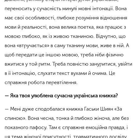
переносить у сучасність минулі мовні інтонації. Вона
має свої особливості, глибоке розуміння відношення
мови й реальності, вона велика поетка, яка працює з
мовою глибоко, як із живою тканиною. Відчутно, що
вона «втручається» в саму тканину мови, живе в ній. А
щоб передати це іншою мовою, треба ніби фізично
вжитися у той ритм. Треба повністю зануритися, увійти
в її інтонацію, слухати текст вухами й очима. Це
справжня робота перевтілення.
— Яка твоя улюблена сучасна українська книжка?
— Мені дуже сподобалася книжка Гаськи Шиян «За
спиною». Вона чесна, тонка й глибоко жіноча, але без
показного пафосу. Там є справжня емоційна правда, і
ця тема жіночої присутності, травматичного досвіду,