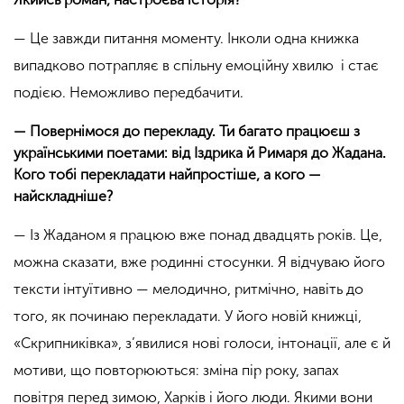
— Це завжди питання моменту. Інколи одна книжка
випадково потрапляє в спільну емоційну хвилю і стає
подією. Неможливо передбачити.
— Повернімося до перекладу. Ти багато працюєш з
українськими поетами: від Іздрика й Римаря до Жадана.
Кого тобі перекладати найпростіше, а кого —
найскладніше?
— Із Жаданом я працюю вже понад двадцять років. Це,
можна сказати, вже родинні стосунки. Я відчуваю його
тексти інтуїтивно — мелодично, ритмічно, навіть до
того, як починаю перекладати. У його новій книжці,
«Скрипниківка», з’явилися нові голоси, інтонації, але є й
мотиви, що повторюються: зміна пір року, запах
повітря перед зимою, Харків і його люди. Якими вони