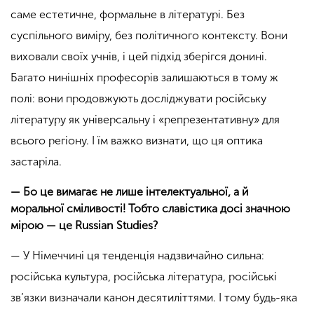
саме естетичне, формальне в літературі. Без
суспільного виміру, без політичного контексту. Вони
виховали своїх учнів, і цей підхід зберігся донині.
Багато нинішніх професорів залишаються в тому ж
полі: вони продовжують досліджувати російську
літературу як універсальну і «репрезентативну» для
всього регіону. І їм важко визнати, що ця оптика
застаріла.
— Бо це вимагає не лише інтелектуальної, а й
моральної сміливості! Тобто славістика досі значною
мірою — це Russian Studies?
— У Німеччині ця тенденція надзвичайно сильна:
російська культура, російська література, російські
зв’язки визначали канон десятиліттями. І тому будь-яка