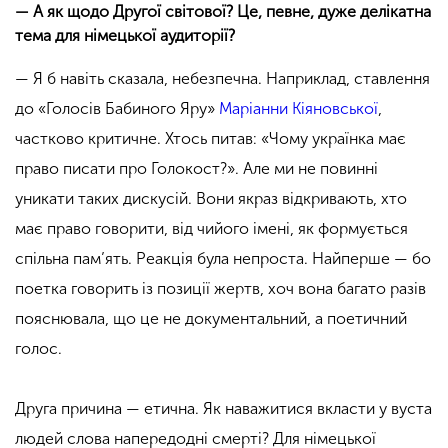
— А як щодо Другої світової? Це, певне, дуже делікатна
тема для німецької аудиторії?
— Я б навіть сказала, небезпечна. Наприклад, ставлення
до «Голосів Бабиного Яру»
Маріанни Кіяновської
,
частково критичне. Хтось питав: «Чому українка має
право писати про Голокост?». Але ми не повинні
уникати таких дискусій. Вони якраз відкривають, хто
має право говорити, від чийого імені, як формується
спільна пам’ять. Реакція була непроста. Найперше — бо
поетка говорить із позиції жертв, хоч вона багато разів
пояснювала, що це не документальний, а поетичний
голос.
Друга причина — етична. Як наважитися вкласти у вуста
людей слова напередодні смерті? Для німецької