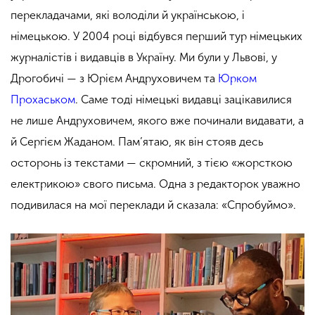
перекладачами, які володіли й українською, і
німецькою. У 2004 році відбувся перший тур німецьких
журналістів і видавців в Україну. Ми були у Львові, у
Дрогобичі — з Юрієм Андруховичем та
Юрком
Прохаськом
. Саме тоді німецькі видавці зацікавилися
не лише Андруховичем, якого вже починали видавати, а
й Сергієм Жаданом. Пам’ятаю, як він стояв десь
осторонь із текстами — скромний, з тією «жорсткою
електрикою» свого письма. Одна з редакторок уважно
подивилася на мої переклади й сказала: «Спробуймо».