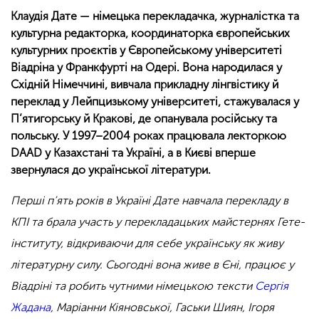
Клаудія Дате — німецька перекладачка, журналістка та
культурна редакторка, координаторка європейських
культурних проєктів у Європейському університеті
Віадріна у Франкфурті на Одері. Вона народилася у
Східній Німеччині, вивчала прикладну лінгвістику й
переклад у Лейпцизькому університеті, стажувалася у
П’ятигорську й Кракові, де опанувала російську та
польську. У 1997–2004 роках працювала лекторкою
DAAD у Казахстані та Україні, а в Києві вперше
звернулася до української літератури.
Перші п’ять років в Україні Дате навчала перекладу в
КПІ та брала участь у перекладацьких майстернях Гете-
інституту, відкриваючи для себе українську як живу
літературну силу. Сьогодні вона живе в Єні, працює у
Віадріні та робить чутними німецькою тексти
Сергія
Жадана
, Маріанни Кіяновської, Гаськи Шиян, Ігоря