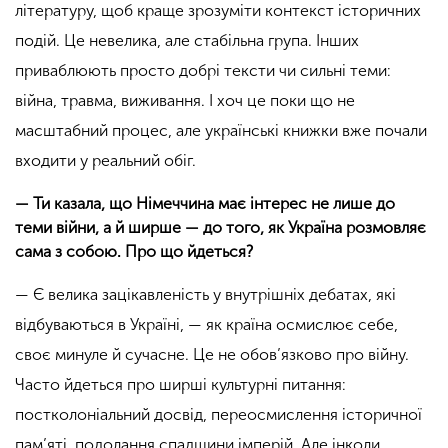
літературу, щоб краще зрозуміти контекст історичних
подій. Це невелика, але стабільна група. Інших
приваблюють просто добрі тексти чи сильні теми:
війна, травма, виживання. І хоч це поки що не
масштабний процес, але українські книжки вже почали
входити у реальний обіг.
— Ти казала, що Німеччина має інтерес не лише до
теми війни, а й ширше — до того, як Україна розмовляє
сама з собою. Про що йдеться?
— Є велика зацікавленість у внутрішніх дебатах, які
відбуваються в Україні, — як країна осмислює себе,
своє минуле й сучасне. Це не обов’язково про війну.
Часто йдеться про ширші культурні питання:
постколоніальний досвід, переосмислення історичної
пам’яті, подолання спадщини імперій. Але інколи