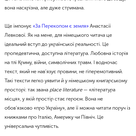
вона наскрізна, але дуже стримана.
Ще імпонує
«За Перекопом є земля»
Анастасії
Левкової. Як на мене, для німецького читача це
ідеальний вступ до української реальності. Це
пропедевтична, доступна література. Любовна історія
на тлі Криму, війни, символічних травм. І водночас
текст, який не нав’язує провини, не гіперемотивний.
Такі тексти легко уявити й у німецькому книгарському
просторі: так звана
place literature
— «література
місця», у якій простір стає героєм. Вона не
обов’язково «про Україну», але її можна читати поруч із
книжками про Італію, Америку чи Північ. Це
універсальна чутливість.