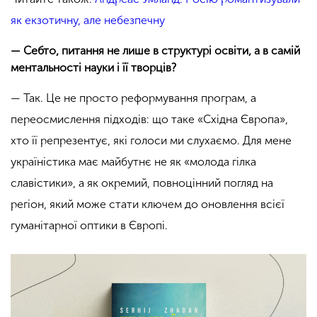
як екзотичну, але небезпечну
— Себто, питання не лише в структурі освіти, а в самій
ментальності науки і її творців?
— Так. Це не просто реформування програм, а
переосмислення підходів: що таке «Східна Європа»,
хто її репрезентує, які голоси ми слухаємо. Для мене
україністика має майбутнє не як «молода гілка
славістики», а як окремий, повноцінний погляд на
регіон, який може стати ключем до оновлення всієї
гуманітарної оптики в Європі.