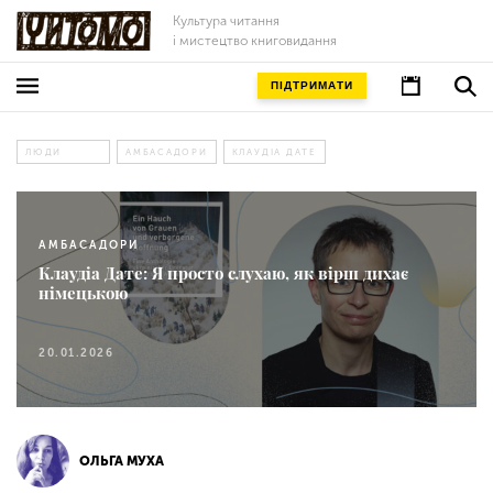
Культура читання
і мистецтво книговидання
ПІДТРИМАТИ
ЛЮДИ
АМБАСАДОРИ
КЛАУДІА ДАТЕ
АМБАСАДОРИ
Клаудіа Дате: Я просто слухаю, як вірш дихає
німецькою
20.01.2026
ОЛЬГА МУХА