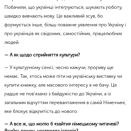
Побачили, що українці інтегруються, шукають роботу,
швидко вивчають мову. Це важливий зсув, бо
формується інше, більш поважне уявлення про Україну і
про українців як свідомих, самостійних, працелюбних
людей.
— А як щодо сприйняття культури?
— У культурному сенсі, чесно кажучи, прориву ще
немає. Так, хтось може піти на українську виставку чи
купити книжку, але масового інтересу я не бачу. Це
радше не пов’язано з байдужістю до України, а із
загальним відчуттям перевантаження в самій Німеччині,
яке блокує відкритість до нового.
— А все ж, що могло б «зайти» німецькому читачеві?
Якийсь роман, настроєва історія?