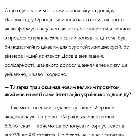
Є ще один напрям — осмислення віку та досвіду.
Наприклад, у Франції з’явилося багато книжок про те,
як вік формує нашу ідентичність, як змінюється людина
в процесі старіння. Український погляд на ці теми був
би надзвичайно цікавим для європейських дискусій, бо
він несе інший контекст. Досвід виживання,
солідарності, швидкого дорослішання через кризу, це
унікально, цікаво і корисно.
— Ти зараз працюєш над новим великим проєктом,
який має на меті саме інтеграцію українського досвіду?
— Так, ми з колегами подались у Гайдельберзькій
академії наук на проєкт «Українська електронна
бібліотека» — хочемо запропонувати корпус текстів
від XVII до XXI століття. Це будуть не лише літературні