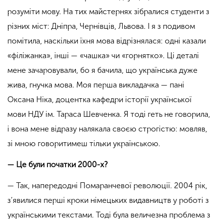
розуміти мову. На тих майстернях зібралися студенти з
різних міст: Дніпра, Чернівців, Львова. І я з подивом
помітила, наскільки їхня мова відрізнялася: одні казали
«філіжанка», інші — «чашка» чи «горнятко». Ці деталі
мене зачаровували, бо я бачила, що українська дуже
жива, гнучка мова. Моя перша викладачка — пані
Оксана Ніка, доцентка кафедри історії української
мови НДУ ім. Тараса Шевченка. Я тоді геть не говорила,
і вона мене відразу налякала своєю строгістю: мовляв,
зі мною говоритимеш тільки українською.
— Це були початки 2000-х?
— Так, напередодні Помаранчевої революції. 2004 рік,
з’явилися перші кроки німецьких видавництв у роботі з
українськими текстами. Тоді була величезна проблема з