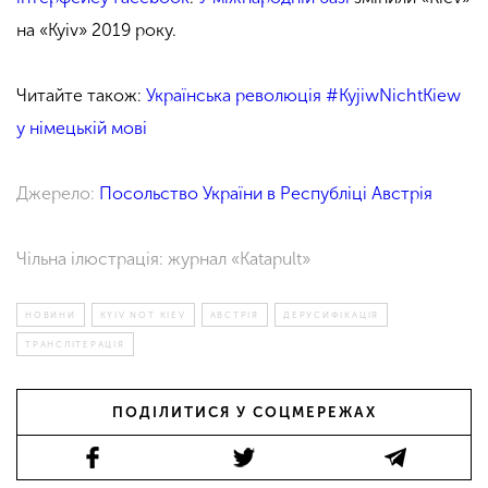
на «Kyiv» 2019 року.
Читайте також:
Українська революція #KyjiwNichtKiew
у німецькій мові
Джерело:
Посольство України в Республіці Австрія
Чільна ілюстрація:
журнал «Katapult»
НОВИНИ
KYIV NOT KIEV
АВСТРІЯ
ДЕРУСИФІКАЦІЯ
ТРАНСЛІТЕРАЦІЯ
ПОДІЛИТИСЯ У СОЦМЕРЕЖАХ