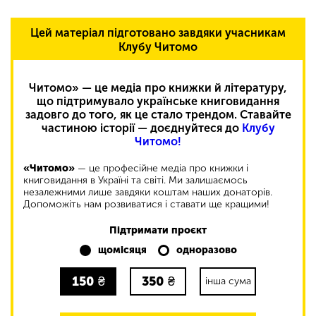
Цей матеріал підготовано завдяки учасникам
Клубу Читомо
Читомо» — це медіа про книжки й літературу,
що підтримувало українське книговидання
задовго до того, як це стало трендом. Ставайте
частиною історії — доєднуйтеся до
Клубу
Читомо!
«Читомо»
— це професійне медіа про книжки і
книговидання в Україні та світі. Ми залишаємось
незалежними лише завдяки коштам наших донаторів.
Допоможіть нам розвиватися і ставати ще кращими!
Підтримати проєкт
щомісяця
одноразово
150
₴
350
₴
інша сума