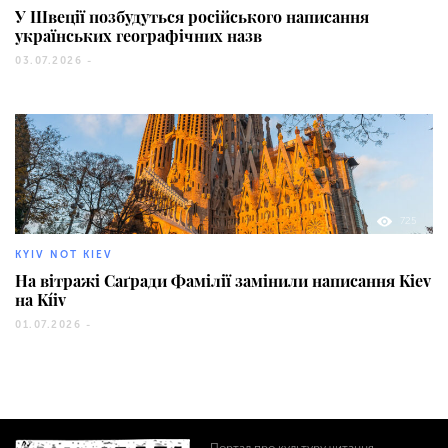
У Швеції позбудуться російського написання
українських географічних назв
03.07.2026 -
725
KYIV NOT KIEV
На вітражі Саґради Фамілії замінили написання Kiev
на Kíiv
01.07.2026 -