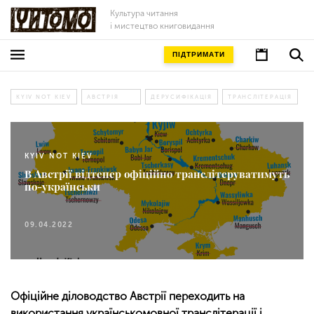
Культура читання
і мистецтво книговидання
ПІДТРИМАТИ
KYIV NOT KIEV
АВСТРІЯ
ДЕРУСИФІКАЦІЯ
ТРАНСЛІТЕРАЦІЯ
KYIV NOT KIEV
В Австрії відтепер офіційно транслітеруватимуть
по-українськи
09.04.2022
Офіційне діловодство Австрії переходить на
використання українськомовної транслітерації і