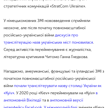
стратегічних комунікацій «StratCom Ukraine».
У німецькомовних ЗМІ нововведення сприйняли
неохоче, але після початку повномасштабної
російсько-української війни
дискусія про
транслітерацію назв українських міст поновилася
.
Серед активістів перейменування є журналістка,
літературна критикиня Читомо Ганна Гнедкова.
Нагадаємо, американські, французькі та ірландські ЗМІ з
початком повномасштабної російсько-української
війни
почали транслітерувати назву столиці України як
«Kyiv»
. У
2020 році «Kiev» перейменували на «Kyiv»
в
англомовній Вікіпедії
та в
англомовній версії
інтерфейсу Facebook
.
У міжнародній базі
змінили «Kiev»