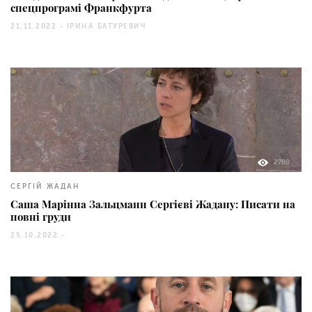
спецпрограмі Франкфурта
21.11.2022 -
ІРИНА БАТУРЕВИЧ
2780
СЕРГІЙ ЖАДАН
Саша Марінна Зальцманн Сергієві Жадану: Писати на
повні груди
25.10.2022 -