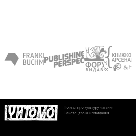
Портал про культуру читання
і мистецтво книговидання