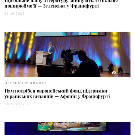
Що більше нашу літературу знищують, то більше
поширюймо її — Зеленська у Франкфурті
21.10.2022 -
1046
ОЛЕКСАНДР АФОНІН
Нам потрібен європейський фонд підтримки
українських видавців — Афонін у Франкфурті
20.10.2022 -