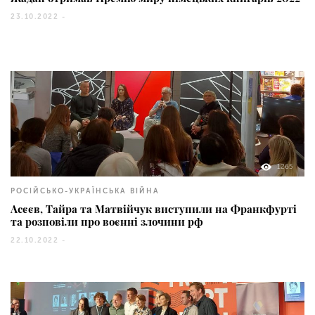
23.10.2022 -
1265
РОСІЙСЬКО-УКРАЇНСЬКА ВІЙНА
Асєєв, Тайра та Матвійчук виступили на Франкфурті
та розповіли про воєнні злочини рф
22.10.2022 -