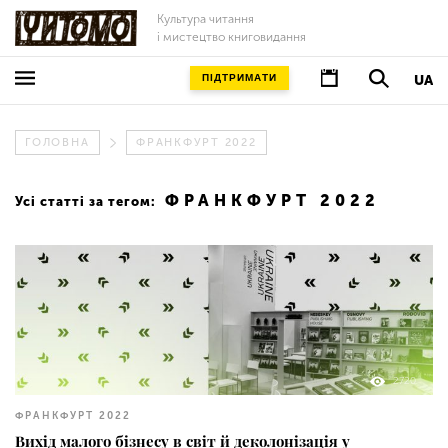
Культура читання
і мистецтво книговидання
ПІДТРИМАТИ
UA
ГОЛОВНА
ФРАНКФУРТ 2022
ФРАНКФУРТ 2022
Усі статті за тегом:
2720
ФРАНКФУРТ 2022
Вихід малого бізнесу в світ й деколонізація у