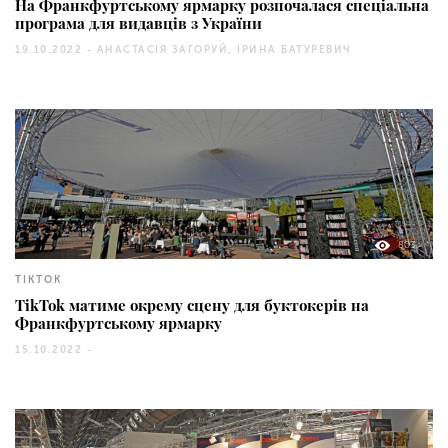
На Франкфуртському ярмарку розпочалася спеціальна
програма для видавців з України
19.10.2022 -
АНАСТАСІЯ ЗАГОРУЙ, ІРИНА БАТУРЕВИЧ
803
TIKTOK
TikTok матиме окрему сцену для буктокерів на
Франкфуртському ярмарку
15.10.2022 -