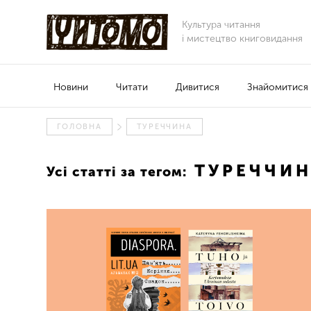
Культура читання
і мистецтво книговидання
Новини
Читати
Дивитися
Знайомитися
ГОЛОВНА
ТУРЕЧЧИНА
ТУРЕЧЧИН
Усі статті за тегом: