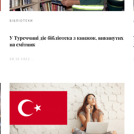
БІБЛІОТЕКИ
У Туреччині діє бібліотека з книжок, викинутих
на смітник
08.10.2022 -