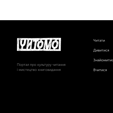
Читати
Дивитися
Знайомити
Портал про культуру читання
і мистецтво книговидання
Вчитися