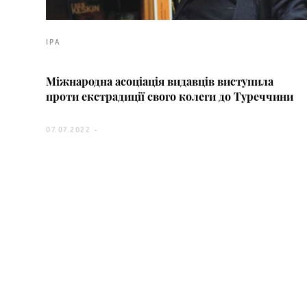
IPA
Міжнародна асоціація видавців виступила
проти екстрадиції свого колеги до Туреччини
07.07.2022 -