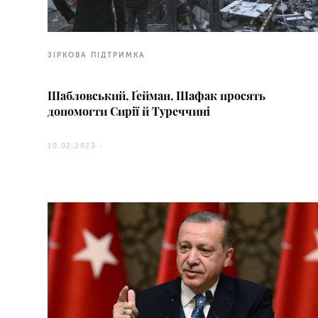
ЗІРКОВА ПІДТРИМКА
Шабловський, Ґейман, Шафак просять
допомогти Сирії й Туреччині
10.02.2023 -