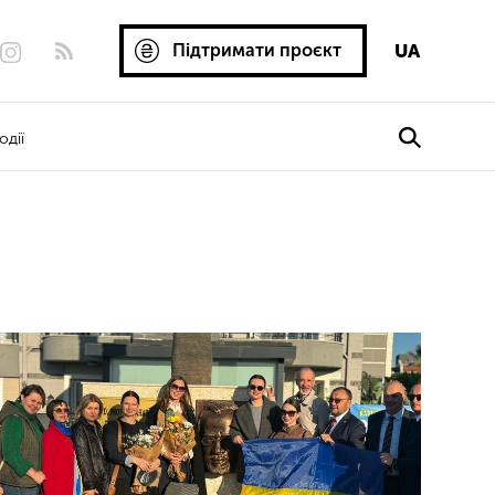
Підтримати проєкт
UA
одії