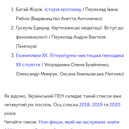
Батай Жорж.
Історія еротизму
/ Переклад Івана
Рябчія (Видавництво Анетти Антоненко)
Гусерль Едмунд. Картезіанські медитації. Вступ до
феноменології / Переклад Андрія Вахтеля
(Темпора)
Екземпляри ХХ. Літературно-мистецька періодика
ХХ століття /
Упорядники Олена Брайченко,
Олександр Мимрук, Оксана Хмельовська (Читомо)
Як відомо, Український ПЕН складає такий список вже
четвертий рік поспіль. Ось списки
2018
,
2019
та
2020
років.
Читайте також:
Нон-фікшн, який ми заслужили: книги