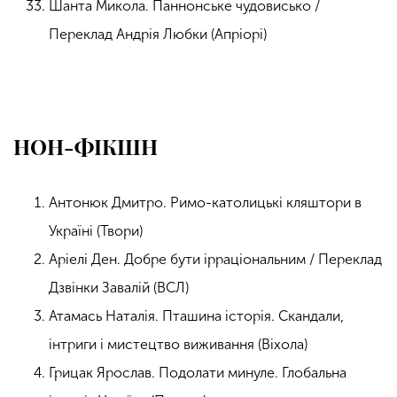
Шанта Микола. Паннонське чудовисько /
Переклад Андрія Любки (Апріорі)
НОН-ФІКШН
Антонюк Дмитро. Римо-католицькі кляштори в
Україні (Твори)
Аріелі Ден. Добре бути ірраціональним / Переклад
Дзвінки Завалій (ВСЛ)
Атамась Наталія. Пташина історія. Скандали,
інтриги і мистецтво виживання (Віхола)
Грицак Ярослав. Подолати минуле. Глобальна