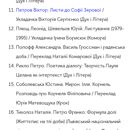
(Дух і Літера)
Петров Віктор. Листи до Софії Зерової
/
Укладачка Вікторія Сергієнко (Дух і Літера)
Плющ Леонід, Шевельов Юрій. Листування (1979-
1995) / Укладачка Ірина Борисюк (Комора)
Попофф Александра. Василь Гроссман і радянська
доба / Переклад Наталії Комарової (Дух і Літера)
Рихло Петро. Поетика діалогу: Творчість Пауля
Целана як інтертекст (Дух і Літера)
Соболевська Юстина. Мирон. Ілля. Корнель.
Розповідь про Корнеля Філіповича / Переклад
Юрія Матевощука (Крок)
Тихолоз Наталія. Петро Франко: Формула долі
(Життєпис на тлі доби) (Львівський національний