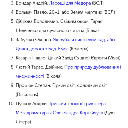
Бондар Андрій.
Ласощі для Медора
(ВСЛ)
Вольвач Павло. 20+1, або Земля мертвих (ВСЛ)
Діброва Володимир. Свіжим оком. Тарас
Шевченко для сучасного читача (Білка)
Забужко Оксана.
Як рубали вишневий сад, або
Довга дорога з Бад-Емса
(Комора)
Казарін Павло. Дикий Захід Східної Європи (Vivat)
Лютий Тарас. Двійник.
Про природу дублювання і
множинності
(Віхола)
Процюк Степан. Гіркий світ, солодкий світ
(Discursus)
Пучков Андрій.
Тривкий тролінґ трикстера:
Метадраматургія Олександра Корнійчука
(Дух і
Літера)