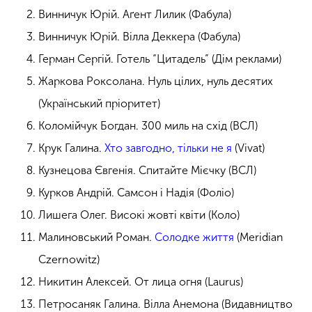
Винничук Юрій. Аґент Лилик (Фабула)
Винничук Юрій. Вілла Деккера (Фабула)
Герман Сергій. Готель “Цитадель” (Дім реклами)
Жаркова Роксолана. Нуль цілих, нуль десятих
(Український пріоритет)
Коломійчук Богдан. 300 миль на схід (ВСЛ)
Крук Галина.
Хто завгодно, тільки не я
(Vivat)
Кузнецова Євгенія. Спитайте Мієчку (ВСЛ)
Курков Андрій. Самсон і Надія (Фоліо)
Лишега Олег. Високі жовті квіти (Коло)
Малиновський Роман.
Солодке життя
(Meridian
Czernowitz)
Никитин Алексей. От лица огня (Laurus)
Петросаняк Галина. Вілла Анемона (Видавництво