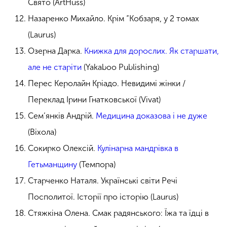
Свято (ArtHuss)
Назаренко Михайло. Крім “Кобзаря, у 2 томах
(Laurus)
Озерна Дарка.
Книжка для дорослих. Як старшати,
але не старіти
(Yakaboo Publishing)
Перес Керолайн Кріадо. Невидимі жінки /
Переклад Ірини Гнатковської (Vivat)
Сем’янків Андрій.
Медицина доказова і не дуже
(Віхола)
Сокирко Олексій.
Кулінарна мандрівка в
Гетьманщину
(Темпора)
Старченко Наталя. Українські світи Речі
Посполитої. Історії про історію (Laurus)
Стяжкіна Олена. Смак радянського: Їжа та їдці в