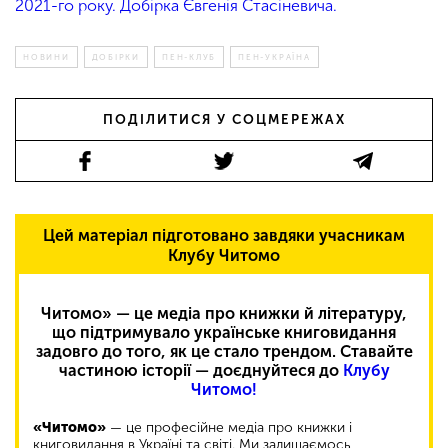
2021-го року.
Добірка Євгенія Стасіневича.
НОВИНИ
ДОБІРКИ
ПЕН-КЛУБ
ПЕН-УКРАЇНА
ПОДІЛИТИСЯ У СОЦМЕРЕЖАХ
Цей матеріал підготовано завдяки учасникам
Клубу Читомо
Читомо» — це медіа про книжки й літературу,
що підтримувало українське книговидання
задовго до того, як це стало трендом. Ставайте
частиною історії — доєднуйтеся до
Клубу
Читомо!
«Читомо»
— це професійне медіа про книжки і
книговидання в Україні та світі. Ми залишаємось