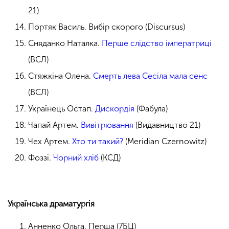
21)
Портяк Василь. Вибір скорого (Discursus)
Сняданко Наталка.
Перше слідство імператриці
(ВСЛ)
Стяжкіна Олена.
Смерть лева Сесіла мала сенс
(ВСЛ)
Українець Остап.
Дискордія
(Фабула)
Чапай Артем.
Вивітрювання
(Видавництво 21)
Чех Артем.
Хто ти такий?
(Meridian Czernowitz)
Фоззі.
Чорний хліб
(КСД)
Українська драматургія
Анненко Ольга. Перша (7БЦ)