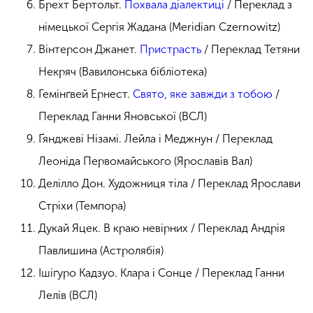
Брехт Бертольт.
Похвала діалектиці
/ Переклад з
німецької Сергія Жадана (Meridian Czernowitz)
Вінтерсон Джанет.
Пристрасть
/ Переклад Тетяни
Некряч (Вавилонська бібліотека)
Гемінґвей Ернест.
Свято, яке завжди з тобою
/
Переклад Ганни Яновської (ВСЛ)
Ґянджеві Нізамі. Лейла і Меджнун / Переклад
Леоніда Первомайського (Ярославів Вал)
Делілло Дон. Художниця тіла / Переклад Ярослави
Стріхи (Темпора)
Дукай Яцек. В краю невірних / Переклад Андрія
Павлишина (Астролябія)
Ішіґуро Кадзуо. Клара і Сонце / Переклад Ганни
Лелів (ВСЛ)