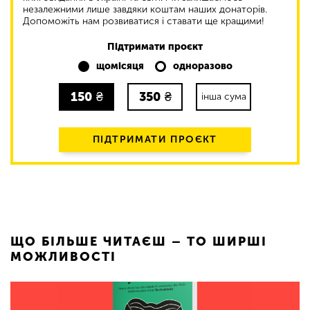
незалежними лише завдяки коштам наших донаторів.
Допоможіть нам розвиватися і ставати ще кращими!
Підтримати проєкт
щомісяця
одноразово
150
₴
350
₴
інша сума
ПІДТРИМАТИ ПРОЄКТ
ЩО БІЛЬШЕ ЧИТАЄШ – ТО ШИРШІ
МОЖЛИВОСТІ