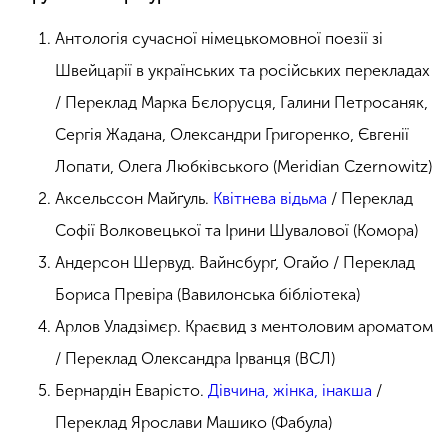
Антологія сучасної німецькомовної поезії зі
Швейцарії в українських та російських перекладах
/ Переклад Марка Бєлорусця, Галини Петросаняк,
Сергія Жадана, Олександри Григоренко, Євгенії
Лопати, Олега Любківського (Meridian Czernowitz)
Аксельссон Майґуль.
Квітнева відьма
/ Переклад
Софії Волковецької та Ірини Шувалової (Комора)
Андерсон Шервуд. Вайнсбурґ, Огайо / Переклад
Бориса Превіра (Вавилонська бібліотека)
Арлов Уладзімєр. Краєвид з ментоловим ароматом
/ Переклад Олександра Ірванця (ВСЛ)
Бернардін Еварісто.
Дівчина, жінка, інакша
/
Переклад Ярослави Машико (Фабула)