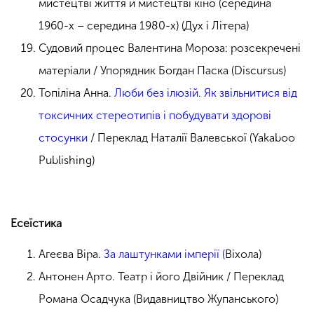
мистецтві життя й мистецтві кіно (середина
1960-х – середина 1980-х) (Дух і Літера)
Судовий процес Валентина Мороза: розсекречені
матеріали / Упорядник Богдан Паска (Discursus)
Топіліна Анна.
Люби без ілюзій. Як звільнитися від
токсичних стереотипів і побудувати здорові
стосунки
/ Переклад Наталії Валевської (Yakaboo
Publishing)
Есеїстика
Агеєва Віра.
За лаштунками імперії (
Віхола)
Антонен Арто. Театр і його Двійник / Переклад
Романа Осадчука (Видавництво Жупанського)