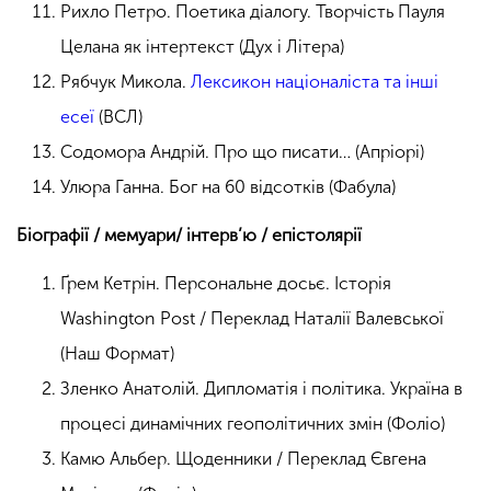
Рихло Петро. Поетика діалогу. Творчість Пауля
Целана як інтертекст (Дух і Літера)
Рябчук Микола.
Лексикон націоналіста та інші
есеї
(ВСЛ)
Содомора Андрій. Про що писати… (Апріорі)
Улюра Ганна. Бог на 60 відсотків (Фабула)
Біографії / мемуари/ інтерв’ю / епістолярії
Ґрем Кетрін. Персональне досьє. Історія
Washington Post / Переклад Наталії Валевської
(Наш Формат)
Зленко Анатолій. Дипломатія і політика. Україна в
процесі динамічних геополітичних змін (Фоліо)
Камю Альбер. Щоденники / Переклад Євгена