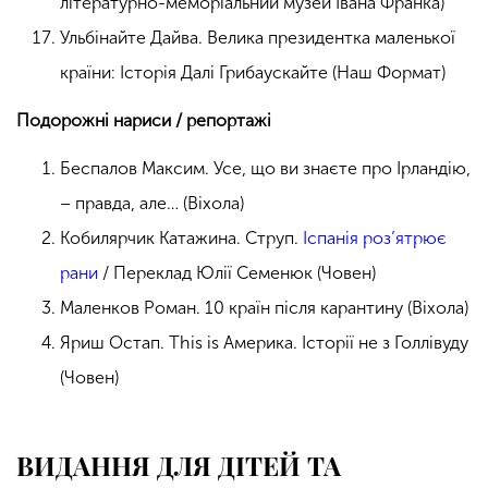
літературно-меморіальний музей Івана Франка)
Ульбінайте Дайва. Велика президентка маленької
країни: Історія Далі Грибаускайте (Наш Формат)
Подорожні нариси / репортажі
Беспалов Максим. Усе, що ви знаєте про Ірландію,
– правда, але… (Віхола)
Кобилярчик Катажина. Струп.
Іспанія роз’ятрює
рани
/ Переклад Юлії Семенюк (Човен)
Маленков Роман. 10 країн після карантину (Віхола)
Яриш Остап. This is Америка. Історії не з Голлівуду
(Човен)
ВИДАННЯ ДЛЯ ДІТЕЙ ТА