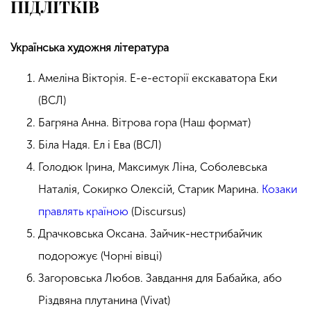
ПІДЛІТКІВ
Українська художня література
Амеліна Вікторія. Е-е-есторії екскаватора Еки
(ВСЛ)
Багряна Анна. Вітрова гора (Наш формат)
Біла Надя. Ел і Ева (ВСЛ)
Голодюк Ірина, Максимук Ліна, Соболевська
Наталія, Сокирко Олексій, Старик Марина.
Козаки
правлять країною
(Discursus)
Драчковська Оксана. Зайчик-нестрибайчик
подорожує (Чорні вівці)
Загоровська Любов. Завдання для Бабайка, або
Різдвяна плутанина (Vivat)