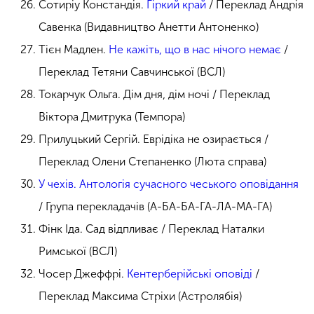
Сотиріу Констандія.
Гіркий край
/ Переклад Андрія
Савенка (Видавництво Анетти Антоненко)
Тієн Мадлен.
Не кажіть, що в нас нічого немає
/
Переклад Тетяни Савчинської (ВСЛ)
Токарчук Ольга. Дім дня, дім ночі / Переклад
Віктора Дмитрука (Темпора)
Прилуцький Сергій. Еврідіка не озирається /
Переклад Олени Степаненко (Люта справа)
У чехів. Антологія сучасного чеського оповідання
/ Група перекладачів (А-БА-БА-ГА-ЛА-МА-ГА)
Фінк Іда. Сад відпливає / Переклад Наталки
Римської (ВСЛ)
Чосер Джеффрі.
Кентерберійські оповіді
/
Переклад Максима Стріхи (Астролябія)