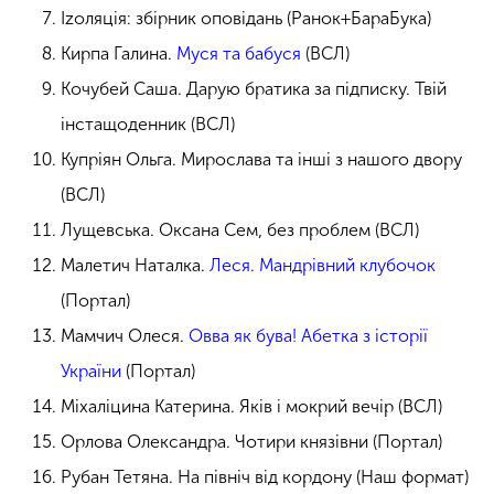
Іzоляція: збірник оповідань (Ранок+БараБука)
Кирпа Галина.
Муся та бабуся
(ВСЛ)
Кочубей Саша. Дарую братика за підписку. Твій
інстащоденник (ВСЛ)
Купріян Ольга. Мирослава та інші з нашого двору
(ВСЛ)
Лущевська. Оксана Сем, без проблем (ВСЛ)
Малетич Наталка.
Леся. Мандрівний клубочок
(Портал)
Мамчич Олеся.
Овва як бува! Абетка з історії
України
(Портал)
Міхаліцина Катерина. Яків і мокрий вечір (ВСЛ)
Орлова Олександра. Чотири князівни (Портал)
Рубан Тетяна. На північ від кордону (Наш формат)