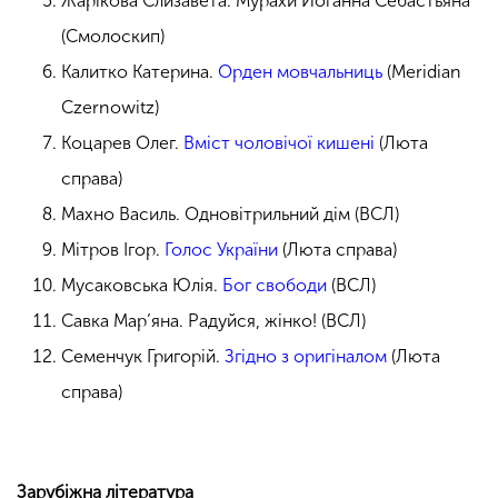
Жарікова Єлизавета. Мурахи Йоганна Себастьяна
(Смолоскип)
Калитко Катерина.
Орден мовчальниць
(Meridian
Czernowitz)
Коцарев Олег.
Вміст чоловічої кишені
(Люта
справа)
Махно Василь. Одновітрильний дім (ВСЛ)
Мітров Ігор.
Голос України
(Люта справа)
Мусаковська Юлія.
Бог свободи
(ВСЛ)
Савка Мар’яна. Радуйся, жінко! (ВСЛ)
Семенчук Григорій.
Згідно з оригіналом
(Люта
справа)
Зарубіжна література