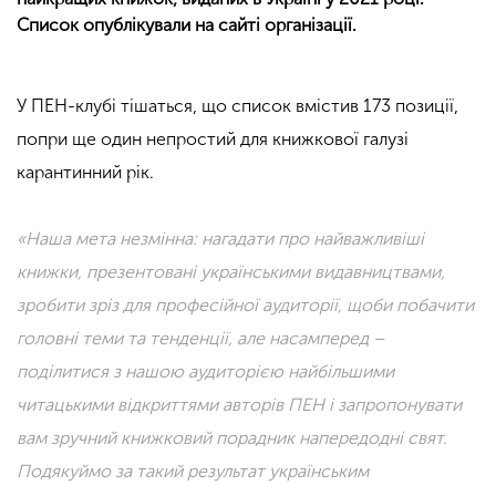
Список опублікували на сайті організації.
У ПЕН-клубі тішаться, що список вмістив 173 позиції,
попри ще один непростий для книжкової галузі
карантинний рік.
«Наша мета незмінна: нагадати про найважливіші
книжки, презентовані українськими видавництвами,
зробити зріз для професійної аудиторії, щоби побачити
головні теми та тенденції, але насамперед –
поділитися з нашою аудиторією найбільшими
читацькими відкриттями авторів ПЕН і запропонувати
вам зручний книжковий порадник напередодні свят.
Подякуймо за такий результат українським