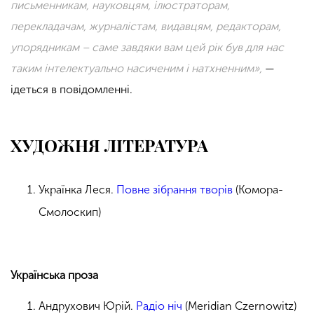
письменникам, науковцям, ілюстраторам,
перекладачам, журналістам, видавцям, редакторам,
упорядникам – саме завдяки вам цей рік був для нас
таким інтелектуально насиченим і натхненним»,
—
ідеться в повідомленні.
ХУДОЖНЯ ЛІТЕРАТУРА
Українка Леся.
Повне зібрання творів
(Комора-
Смолоскип)
Українська проза
Андрухович Юрій.
Радіо ніч
(Meridian Czernowitz)