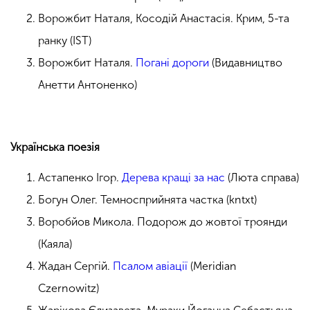
Ворожбит Наталя, Косодій Анастасія. Крим, 5-та
ранку (IST)
Ворожбит Наталя.
Погані дороги
(Видавництво
Анетти Антоненко)
Українська поезія
Астапенко Ігор.
Дерева кращі за нас
(Люта справа)
Богун Олег. Темносприйнята частка (kntxt)
Воробйов Микола. Подорож до жовтої троянди
(Каяла)
Жадан Сергій.
Псалом авіації
(Meridian
Czernowitz)