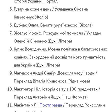
історія України (Портал)
Гузар на кожен день / Укладачка Оксана
Климончук (Фоліо)
Дубчак Ольга. Бачити українською (Віхола)
Зісельс Йосиф. Розсуди мої помисли / Укладач
Олексій Сінченко (Дух і Літера)
Кулик Володимир. Мовна політика в багатомовних
країнах. Закордонний досвід та його придатність
для України (Дух і Літера)
Маґнасон Андрі Снайр. Довкола часу і води /
Переклад Віталія Кривоноса (Рідна мова)
Макґреґор Ніл. Історія світу в 100 предметах /
Переклад Антоніни Ящук (Наш Формат)
Макінтайр Лі.
Постправда
/ Переклад Роксоляни