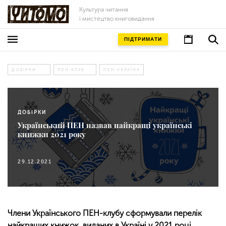
Культура читання
і мистецтво книговидання
ПІДТРИМАТИ
ДОБІРКИ
ПЕН-КЛУБ
ПЕН-УКРАЇНА
ДОБІРКИ
Український ПЕН назвав найкращі українські
книжки 2021 року
29.12.2021
Члени Українського ПЕН-клубу сформували перелік
найкращих книжок, виданих в Україні у 2021 році.