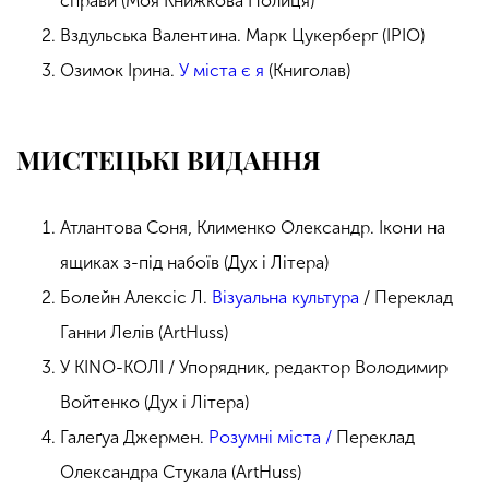
справи (Моя Книжкова Полиця)
Вздульська Валентина. Марк Цукерберг (ІРІО)
Озимок Ірина.
У міста є я
(Книголав)
МИСТЕЦЬКІ ВИДАННЯ
Атлантова Соня, Клименко Олександр. Ікони на
ящиках з-під набоїв (Дух і Літера)
Болейн Алексіс Л.
Візуальна культура
/ Переклад
Ганни Лелів (ArtHuss)
У KINO-КОЛІ / Упорядник, редактор Володимир
Войтенко (Дух і Літера)
Галеґуа Джермен.
Розумні міста /
Переклад
Олександра Стукала (ArtHuss)