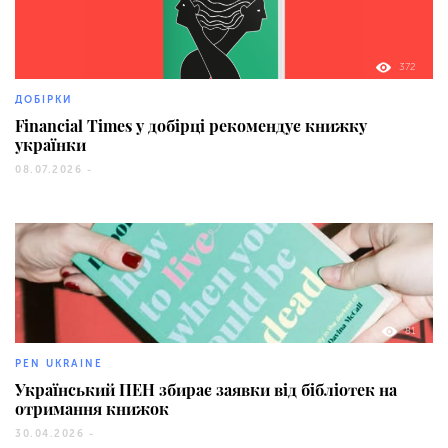
372
ДОБІРКИ
Financial Times у добірці рекомендує книжку
українки
08.07.2026 -
81
PEN UKRAINE
Український ПЕН збирає заявки від бібліотек на
отримання книжок
30.04.2026 -