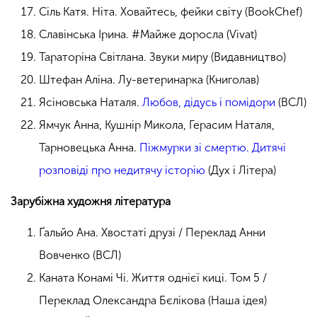
Сіль Катя. Ніта. Ховайтесь, фейки світу (BookChef)
Славінська Ірина. #Майже доросла (Vivat)
Тараторіна Світлана. Звуки миру (Видавництво)
Штефан Аліна. Лу-ветеринарка (Книголав)
Ясіновська Наталя.
Любов, дідусь і помідори
(ВСЛ)
Ямчук Анна, Кушнір Микола, Герасим Наталя,
Тарновецька Анна.
Піжмурки зі смертю. Дитячі
розповіді про недитячу історію
(Дух і Літера)
Зарубіжна художня література
Ґальйо Ана. Хвостаті друзі / Переклад Анни
Вовченко (ВСЛ)
Каната Конамі Чі. Життя однієї киці. Том 5 /
Переклад Олександра Бєлікова (Наша ідея)