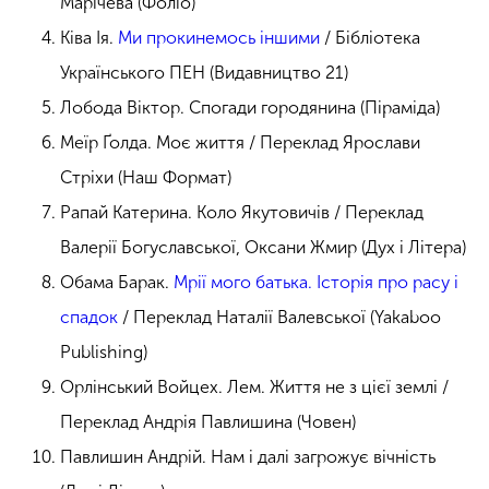
Марічева (Фоліо)
Ківа Ія.
Ми прокинемось іншими
/ Бібліотека
Українського ПЕН (Видавництво 21)
Лобода Віктор. Спогади городянина (Піраміда)
Меїр Ґолда. Моє життя / Переклад Ярослави
Стріхи (Наш Формат)
Рапай Катерина. Коло Якутовичів / Переклад
Валерії Богуславської, Оксани Жмир (Дух і Літера)
Обама Барак.
Мрії мого батька. Історія про расу і
спадок
/ Переклад Наталії Валевської (Yakaboo
Publishing)
Орлінський Войцех. Лем. Життя не з цієї землі /
Переклад Андрія Павлишина (Човен)
Павлишин Андрій. Нам і далі загрожує вічність