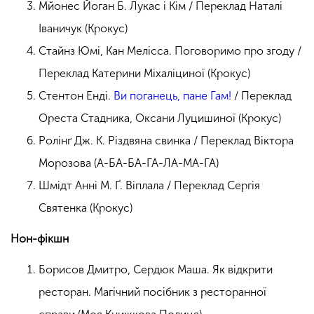
Мйонес Йоган Б. Лукас і Кім / Переклад Наталі
Іваничук (Крокус)
Стайнз Юмі, Кан Мелісса. Поговоримо про згоду /
Переклад Катерини Міхаліциної (Крокус)
Стентон Енді.
Ви поганець, пане Гам!
/ Переклад
Ореста Стадника, Оксани Луцишиної (Крокус)
Ролінґ Дж. К. Різдвяна свинка / Переклад Віктора
Морозова (А-БА-БА-ГА-ЛА-МА-ГА)
Шмідт Анні М. Ґ. Віплала / Переклад Сергія
Святенка (Крокус)
Нон-фікшн
Борисов Дмитро, Сердюк Маша. Як відкрити
ресторан. Магічний посібник з ресторанної