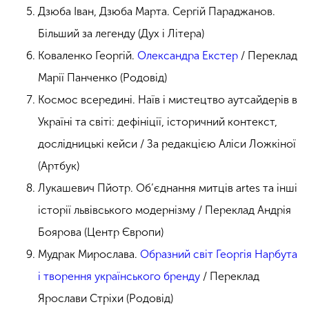
Дзюба Іван, Дзюба Марта. Сергій Параджанов.
Більший за легенду (Дух і Літера)
Коваленко Георгій.
Олександра Екстер
/ Переклад
Марії Панченко (Родовід)
Космос всередині. Наїв і мистецтво аутсайдерів в
Україні та світі: дефініції, історичний контекст,
дослідницькі кейси / За редакцією Аліси Ложкіної
(Артбук)
Лукашевич Пйотр. Об’єднання митців artes та інші
історії львівського модернізму / Переклад Андрія
Боярова (Центр Європи)
Мудрак Мирослава.
Образний світ Георгія Нарбута
і творення українського бренду
/ Переклад
Ярослави Стріхи (Родовід)