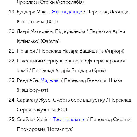
Ярослави Стріхи (Астролябія)
Кундера Мілан.
Життя деінде
/ Переклад Леоніда
Кононовича (ВСЛ)
Лаурі Малкольм. Під вулканом / Переклад Аріни
Кулінської (Фабула)
Пріапея / Переклад Назара Ващишина (Апріорі)
П’ясецький Серґіуш. Записки офіцера червоної
армії / Переклад Андрія Бондаря (Крок)
Ренд Айн.
Ми, живі
/ Переклад Геннадія Шпака
(Наш формат)
Сарамаґу Жузе. Смерть бере відпустку / Переклад
Сергія Вакуленка (КСД)
Свейлех Халіль.
Тест на каяття
/ Переклад Оксани
Прохорович (Нора-друк)