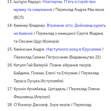
Ішіґуро Кадзуо.
Ноктюрни. П’ять історій про
музику та смеркання
/ Переклад Андрія Маслюха
(ВСЛ)
Камінер Владімір.
Втрачене літо. Дойчланд курить
на балкон
і / Переклад з німецької Сергія Жадана
та Оксани Щур (Комора)
Камінськи Андре.
Наступного року в Єрусалимі
/
Переклад Галини Петросаняк (Видавництво 21)
Катулл Гай Валерій. Повне зібрання творів:
Байдики, Поеми, Елегії та Епіграми / Переклад
Тараса Лучука (Астролябія)
Кронін Арчибальд. Цитадель / Переклад Олени
Фешовець (Апріорі)
О’Коннор Джозеф. Зоря морів / Переклад