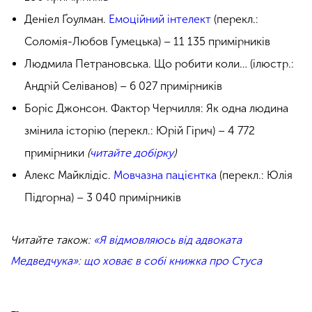
Денiел Ґоулман.
Емоційний інтелект
(перекл.:
Соломія-Любов Гумецька) – 11 135 примірників
Людмила Петрановська. Що робити коли… (ілюстр.:
Андрій Селіванов) – 6 027 примірників
Боріс Джонсон. Фактор Черчилля: Як одна людина
змінила історію (перекл.: Юрій Гірич) – 4 772
примірники
(
читайте добірку
)
Алекс Майклідіс.
Мовчазна пацієнтка
(перекл.: Юлія
Підгорна) – 3 040 примірників
Читайте також:
«Я відмовляюсь від адвоката
Медведчука»: що ховає в собі книжка про Стуса