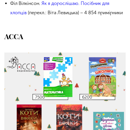
Філ Вілкінсон.
Як я дорослішаю. Посібник для
хлопців
(перекл.: Віта Левицька) – 4 854 примірники
АССА