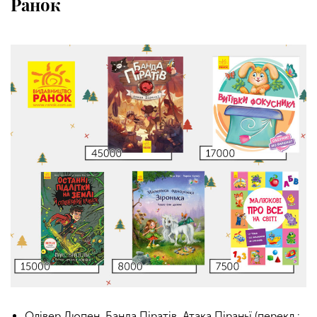
Ранок
Олівер Дюпен. Банда Піратів. Атака Піраньї (перекл.: