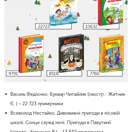
Василь Федієнко. Буквар Читайлик (ілюстр.: Житник
Є. ) – 22 723 примірники
Всеволод Нестайко. Дивовижні пригоди в лісовій
школі: Сонце серед ночі. Пригоди в Павутинії
(ілюстр.: Харченко В.) – 13 632 примірники