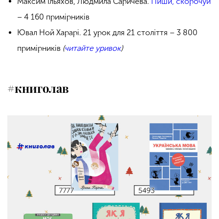
Максим Ільяхов, Людмила Саричева.
Пиши, скорочуй
– 4 160 примірників
Ювал Ной Харарі. 21 урок для 21 століття – 3 800
примірників
(
читайте уривок
)
#книголав