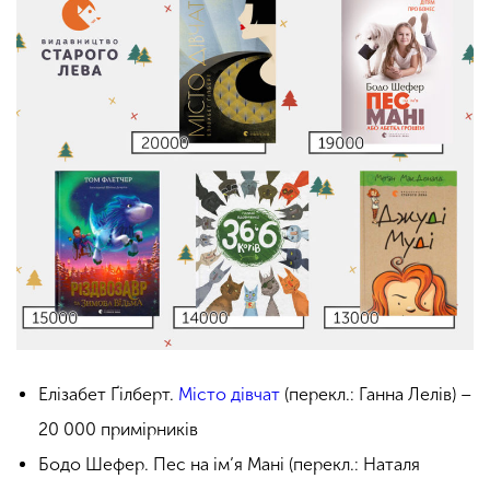
Елізабет Ґілберт.
Місто дівчат
(перекл.: Ганна Лелів) –
20 000 примірників
Бодо Шефер. Пес на ім’я Мані (перекл.: Наталя