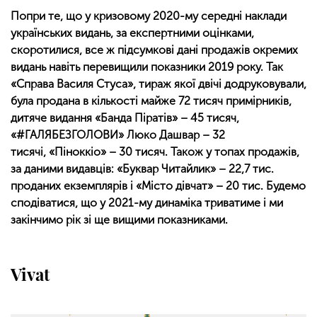
Попри те, що у кризовому 2020-му середні наклади
українських видань, за експертними оцінками,
скоротилися, все ж підсумкові дані продажів окремих
видань навіть перевищили показники 2019 року. Так
«Справа Василя Стуса», тираж якої двічі додруковували,
була продана в кількості майже 72 тисяч примірників,
дитяче видання «Банда Піратів» – 45 тисяч,
«
#ГАЛЯБЕЗГОЛОВИ
» Люко Дашвар – 32
тисячі,
«Піноккіо» – 30 тисяч. Також у топах продажів,
за даними видавців: «Буквар Читайлик» – 22,7 тис.
проданих екземплярів і «Місто дівчат» – 20 тис
. Будемо
сподіватися, що у 2021-му динаміка триватиме і ми
закінчимо рік зі ще вищими показниками.
Vivat