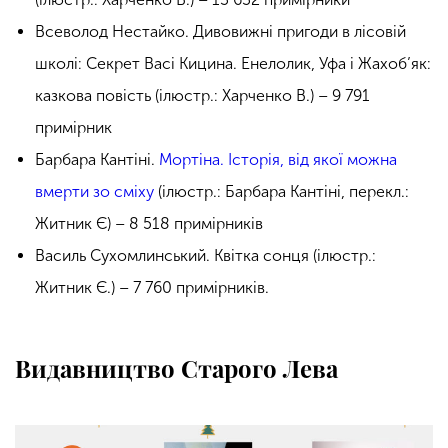
Всеволод Нестайко. Дивовижні пригоди в лісовій
школі: Секрет Васі Кицина. Енелолик, Уфа і Жахоб’як:
казкова повість (ілюстр.: Харченко В.) – 9 791
примірник
Барбара Кантіні.
Мортіна. Історія, від якої можна
вмерти зо сміху
(ілюстр.: Барбара Кантіні, перекл.:
Житник Є) – 8 518 примірників
Василь Сухомлинський. Квітка сонця (ілюстр.:
Житник Є.) – 7 760 примірників.
Видавництво Старого Лева