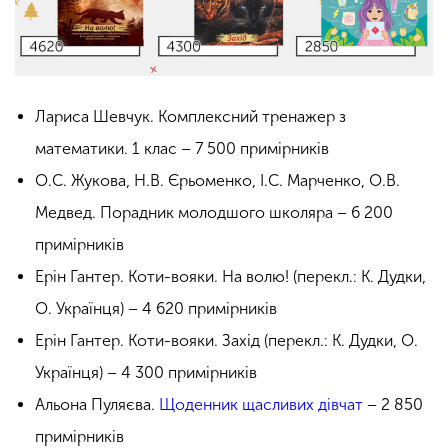
Лариса Шевчук. Комплексний тренажер з
математики. 1 клас – 7 500 примірників
О.С. Жукова, Н.В. Єрьоменко, І.С. Марченко, О.В.
Медвед. Порадник молодшого школяра – 6 200
примірників
Ерін Гантер. Коти-вояки. На волю! (перекл.: К. Дудки,
О. Українця) – 4 620 примірників
Ерін Гантер. Коти-вояки. Захід (перекл.: К. Дудки, О.
Українця) – 4 300 примірників
Альона Пуляєва.
Щоденник щасливих дівчат
– 2 850
примірників