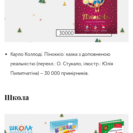
Карло Коллоді. Піноккіо: казка з доповненою
реальністю (перекл.: О. Стукало, ілюстр.: Юлія
Пилипчатіна) – 30 000 примірників.
Школа