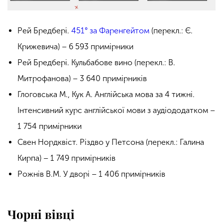
Рей Бредбері.
451° за Фаренгейтом
(перекл.: Є.
Крижевича) – 6 593 примірники
Рей Бредбері. Кульбабове вино (перекл.: В.
Митрофанова) – 3 640 примірників
Глоговська М., Кук А. Англійська мова за 4 тижні.
Інтенсивний курс англійської мови з аудіододатком –
1 754 примірники
Свен Нордквіст. Різдво у Петсона (перекл.: Галина
Кирпа) – 1 749 примірників
Рожнів В.М. У дворі – 1 406 примірників
Чорні вівці