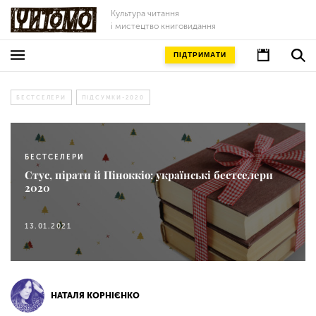
Культура читання
і мистецтво книговидання
ПІДТРИМАТИ
БЕСТСЕЛЕРИ
ПІДСУМКИ-2020
БЕСТСЕЛЕРИ
Стус, пірати й Піноккіо: українські бестселери
2020
13.01.2021
НАТАЛЯ КОРНІЄНКО