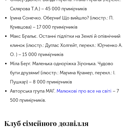
Склярова Т.А.) – 45 000 примірників
Ірина Сонечко. Оберни! Що вийшло? (ілюстр.: П.
Кривцова) – 17 000 примірників
Макс Бральє. Останні підлітки на Землі й опівнічний
клинок (ілюстр.: Дуглас Холгейт, перекл.: Юрченко А.
О. ) – 15 000 примірників
Міла Берг. Маленька одноріжка Зіронька. Чудово
бути друзями! (ілюстр.: Марина Крамер, перекл.: І.
Пушкар) – 8 000 примірників
Авторська група МАГ.
Малюкові про все на світі
– 7
500 примірників.
Клуб сімейного дозвілля